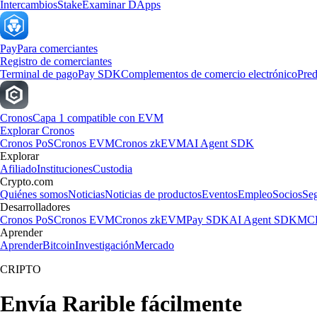
Intercambios
Stake
Examinar DApps
Pay
Para comerciantes
Registro de comerciantes
Terminal de pago
Pay SDK
Complementos de comercio electrónico
Pred
Cronos
Capa 1 compatible con EVM
Explorar Cronos
Cronos PoS
Cronos EVM
Cronos zkEVM
AI Agent SDK
Explorar
Afiliado
Instituciones
Custodia
Crypto.com
Quiénes somos
Noticias
Noticias de productos
Eventos
Empleo
Socios
Se
Desarrolladores
Cronos PoS
Cronos EVM
Cronos zkEVM
Pay SDK
AI Agent SDK
MCP
Aprender
Aprender
Bitcoin
Investigación
Mercado
CRIPTO
Envía Rarible fácilmente