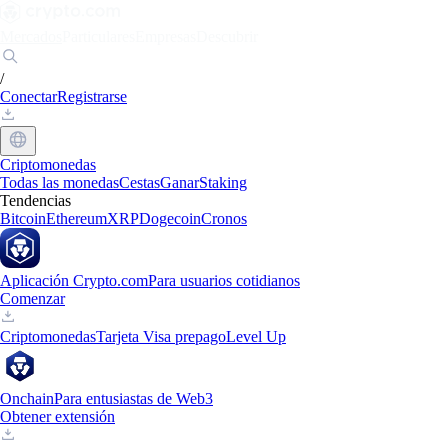
Mercados
Particulares
Empresas
Descubrir
/
Conectar
Registrarse
Criptomonedas
Todas las monedas
Cestas
Ganar
Staking
Tendencias
Bitcoin
Ethereum
XRP
Dogecoin
Cronos
Aplicación Crypto.com
Para usuarios cotidianos
Comenzar
Criptomonedas
Tarjeta Visa prepago
Level Up
Onchain
Para entusiastas de Web3
Obtener extensión