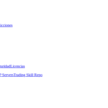
icciones
guridad
Licencias
 Servers
Trading Skill Repo