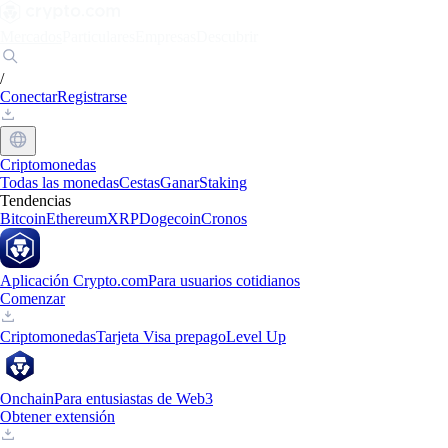
Mercados
Particulares
Empresas
Descubrir
/
Conectar
Registrarse
Criptomonedas
Todas las monedas
Cestas
Ganar
Staking
Tendencias
Bitcoin
Ethereum
XRP
Dogecoin
Cronos
Aplicación Crypto.com
Para usuarios cotidianos
Comenzar
Criptomonedas
Tarjeta Visa prepago
Level Up
Onchain
Para entusiastas de Web3
Obtener extensión