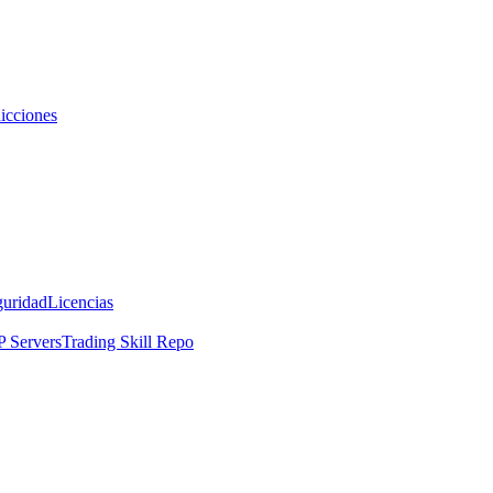
icciones
guridad
Licencias
 Servers
Trading Skill Repo