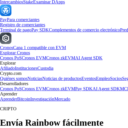
Intercambios
Stake
Examinar DApps
Pay
Para comerciantes
Registro de comerciantes
Terminal de pago
Pay SDK
Complementos de comercio electrónico
Pred
Cronos
Capa 1 compatible con EVM
Explorar Cronos
Cronos PoS
Cronos EVM
Cronos zkEVM
AI Agent SDK
Explorar
Afiliado
Instituciones
Custodia
Crypto.com
Quiénes somos
Noticias
Noticias de productos
Eventos
Empleo
Socios
Se
Desarrolladores
Cronos PoS
Cronos EVM
Cronos zkEVM
Pay SDK
AI Agent SDK
MCP
Aprender
Aprender
Bitcoin
Investigación
Mercado
CRIPTO
Envía Rainbow fácilmente