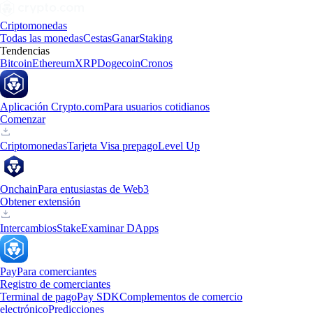
Criptomonedas
Todas las monedas
Cestas
Ganar
Staking
Tendencias
Bitcoin
Ethereum
XRP
Dogecoin
Cronos
Aplicación Crypto.com
Para usuarios cotidianos
Comenzar
Criptomonedas
Tarjeta Visa prepago
Level Up
Onchain
Para entusiastas de Web3
Obtener extensión
Intercambios
Stake
Examinar DApps
Pay
Para comerciantes
Registro de comerciantes
Terminal de pago
Pay SDK
Complementos de comercio
electrónico
Predicciones