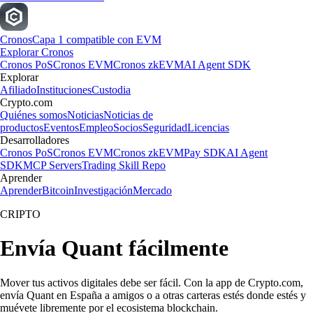
Cronos
Capa 1 compatible con EVM
Explorar Cronos
Cronos PoS
Cronos EVM
Cronos zkEVM
AI Agent SDK
Explorar
Afiliado
Instituciones
Custodia
Crypto.com
Quiénes somos
Noticias
Noticias de
productos
Eventos
Empleo
Socios
Seguridad
Licencias
Desarrolladores
Cronos PoS
Cronos EVM
Cronos zkEVM
Pay SDK
AI Agent
SDK
MCP Servers
Trading Skill Repo
Aprender
Aprender
Bitcoin
Investigación
Mercado
CRIPTO
Envía Quant fácilmente
Mover tus activos digitales debe ser fácil. Con la app de Crypto.com,
envía Quant en España a amigos o a otras carteras estés donde estés y
muévete libremente por el ecosistema blockchain.