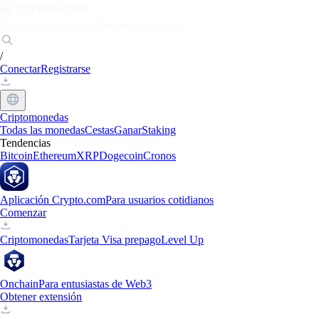
Mercados
Particulares
Empresas
Descubrir
/
Conectar
Registrarse
Criptomonedas
Todas las monedas
Cestas
Ganar
Staking
Tendencias
Bitcoin
Ethereum
XRP
Dogecoin
Cronos
Aplicación Crypto.com
Para usuarios cotidianos
Comenzar
Criptomonedas
Tarjeta Visa prepago
Level Up
Onchain
Para entusiastas de Web3
Obtener extensión