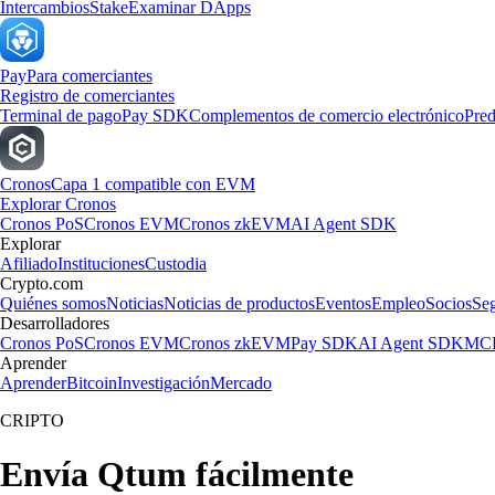
Intercambios
Stake
Examinar DApps
Pay
Para comerciantes
Registro de comerciantes
Terminal de pago
Pay SDK
Complementos de comercio electrónico
Pred
Cronos
Capa 1 compatible con EVM
Explorar Cronos
Cronos PoS
Cronos EVM
Cronos zkEVM
AI Agent SDK
Explorar
Afiliado
Instituciones
Custodia
Crypto.com
Quiénes somos
Noticias
Noticias de productos
Eventos
Empleo
Socios
Se
Desarrolladores
Cronos PoS
Cronos EVM
Cronos zkEVM
Pay SDK
AI Agent SDK
MCP
Aprender
Aprender
Bitcoin
Investigación
Mercado
CRIPTO
Envía Qtum fácilmente