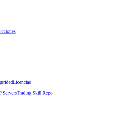
icciones
guridad
Licencias
 Servers
Trading Skill Repo