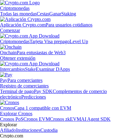
Criptomonedas
Todas las monedas
Cestas
Ganar
Staking
Aplicación Crypto.com
Para usuarios cotidianos
Comenzar
Criptomonedas
Tarjeta Visa prepago
Level Up
Onchain
Para entusiastas de Web3
Obtener extensión
Intercambios
Stake
Examinar DApps
Pay
Para comerciantes
Registro de comerciantes
Terminal de pago
Pay SDK
Complementos de comercio
electrónico
Predicciones
Cronos
Capa 1 compatible con EVM
Explorar Cronos
Cronos PoS
Cronos EVM
Cronos zkEVM
AI Agent SDK
Explorar
Afiliado
Instituciones
Custodia
Crypto.com