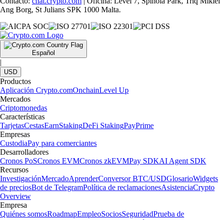
Contacto:
chat.crypto.com
| Oficina: Level 7, Spinola Park, Triq Mikiel
Ang Borg, St Julians SPK 1000 Malta.
Español
|
USD
Productos
Aplicación Crypto.com
Onchain
Level Up
Mercados
Criptomonedas
Características
Tarjetas
Cestas
Earn
Staking
DeFi Staking
Pay
Prime
Empresas
Custodia
Pay para comerciantes
Desarrolladores
Cronos PoS
Cronos EVM
Cronos zkEVM
Pay SDK
AI Agent SDK
Recursos
Investigación
Mercado
Aprender
Conversor BTC/USD
Glosario
Widgets
de precios
Bot de Telegram
Política de reclamaciones
Asistencia
Crypto
Overview
Empresa
Quiénes somos
Roadmap
Empleo
Socios
Seguridad
Prueba de