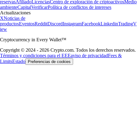
reservas
Afiliado
Licencias
Centro de exploración de criptoactivos
Medio
ambiente
Capital
Verificar
Política de conflictos de intereses
Actualizaciones
X
Noticias de
productos
Eventos
Reddit
Discord
Instagram
Facebook
Linkedin
TradingV
iew
Cryptocurrency in Every Wallet™
Copyright © 2024 - 2026 Crypto.com. Todos los derechos reservados.
Términos y condiciones para el EEE
aviso de privacidad
Fees &
Limits
Estado
Preferencias de cookies