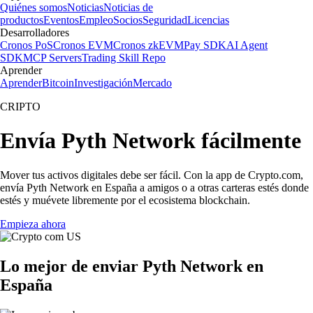
Quiénes somos
Noticias
Noticias de
productos
Eventos
Empleo
Socios
Seguridad
Licencias
Desarrolladores
Cronos PoS
Cronos EVM
Cronos zkEVM
Pay SDK
AI Agent
SDK
MCP Servers
Trading Skill Repo
Aprender
Aprender
Bitcoin
Investigación
Mercado
CRIPTO
Envía Pyth Network fácilmente
Mover tus activos digitales debe ser fácil. Con la app de Crypto.com,
envía Pyth Network en España a amigos o a otras carteras estés donde
estés y muévete libremente por el ecosistema blockchain.
Empieza ahora
Lo mejor de enviar Pyth Network en
España