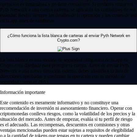
operación es instantánea y no tiene comisiones. Si prefieres retirar tus
Pyth Network a una cartera externa, se aplicarán las comisiones de red
estándar. Revisa siempre los detalles de la operación y los costes de red
en la app antes de confirmar.
¿Cómo funciona la lista blanca de carteras al enviar Pyth Network en
Crypto.com?
La lista blanca es una medida de seguridad obligatoria de la app de
Crypto.com diseñada para proteger tu cuenta. Antes de enviar Pyth
Network a una nueva dirección externa, debes añadirla a tu lista de
direcciones aprobadas y confirmar la operación con tu método de
seguridad (como el 2FA).
Información importante
Este contenido es meramente informativo y no constituye una
recomendación de inversión ni asesoramiento financiero. Operar con
criptomonedas conlleva riesgos, como la volatilidad de los precios y la
situación del mercado. Antes de empezar, evalúa si tu perfil de riesgo
es el adecuado. Las recompensas, descuentos en comisiones y otras
ventajas mencionadas pueden estar sujetas a requisitos de elegibilidad
o a la cantidad de tokens que tengas en tu cartera y pueden cambiar