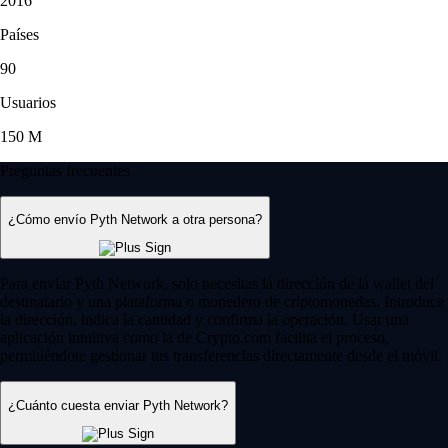
2016
Países
90
Usuarios
150 M
Preguntas frecuentes
¿Cómo envío Pyth Network a otra persona?
Para enviar Pyth Network, solo necesitas la dirección de la wallet del
destinatario y una plataforma o monedero de criptomonedas. Introduce
la dirección, indica la cantidad y confirma la operación. Usar una
aplicación intuitiva como la de Crypto.com facilita el proceso,
permitiéndote gestionar tus transferencias directamente desde el móvil.
¿Cuánto cuesta enviar Pyth Network?