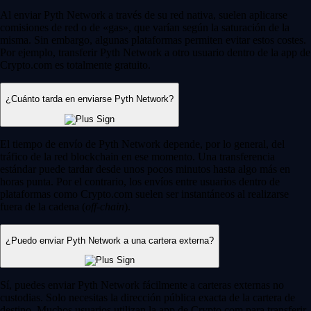
Al enviar Pyth Network a través de su red nativa, suelen aplicarse
comisiones de red o de «gas», que varían según la saturación de la
misma. Sin embargo, algunas plataformas permiten evitar estos costes.
Por ejemplo, transferir Pyth Network a otro usuario dentro de la app de
Crypto.com es totalmente gratuito.
¿Cuánto tarda en enviarse Pyth Network?
El tiempo de envío de Pyth Network depende, por lo general, del
tráfico de la red blockchain en ese momento. Una transferencia
estándar puede tardar desde unos pocos minutos hasta algo más en
horas punta. Por el contrario, los envíos entre usuarios dentro de
plataformas como Crypto.com suelen ser instantáneos al realizarse
fuera de la cadena (
off-chain
).
¿Puedo enviar Pyth Network a una cartera externa?
Sí, puedes enviar Pyth Network fácilmente a carteras externas no
custodias. Solo necesitas la dirección pública exacta de la cartera de
destino. Muchos usuarios utilizan la app de Crypto.com para transferir