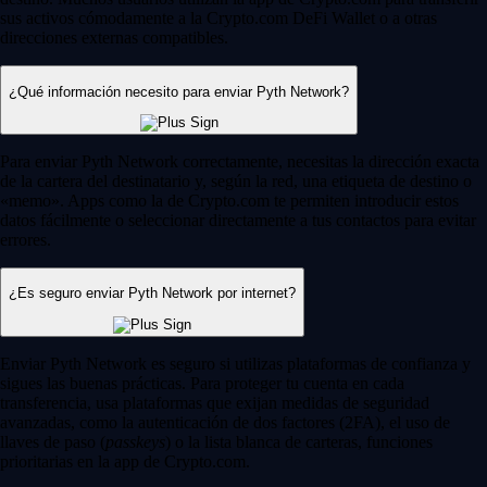
sus activos cómodamente a la Crypto.com DeFi Wallet o a otras
direcciones externas compatibles.
¿Qué información necesito para enviar Pyth Network?
Para enviar Pyth Network correctamente, necesitas la dirección exacta
de la cartera del destinatario y, según la red, una etiqueta de destino o
«memo». Apps como la de Crypto.com te permiten introducir estos
datos fácilmente o seleccionar directamente a tus contactos para evitar
errores.
¿Es seguro enviar Pyth Network por internet?
Enviar Pyth Network es seguro si utilizas plataformas de confianza y
sigues las buenas prácticas. Para proteger tu cuenta en cada
transferencia, usa plataformas que exijan medidas de seguridad
avanzadas, como la autenticación de dos factores (2FA), el uso de
llaves de paso (
passkeys
) o la lista blanca de carteras, funciones
prioritarias en la app de Crypto.com.