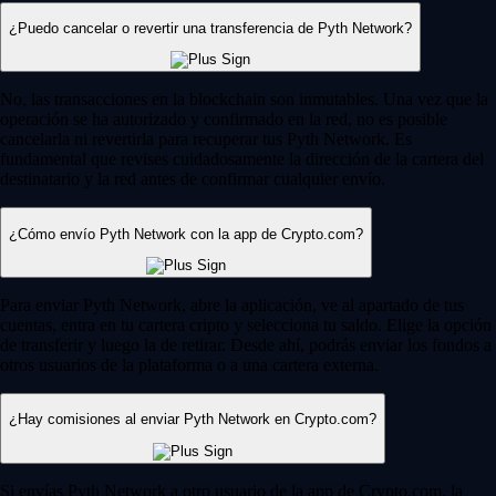
¿Puedo cancelar o revertir una transferencia de Pyth Network?
No, las transacciones en la blockchain son inmutables. Una vez que la
operación se ha autorizado y confirmado en la red, no es posible
cancelarla ni revertirla para recuperar tus Pyth Network. Es
fundamental que revises cuidadosamente la dirección de la cartera del
destinatario y la red antes de confirmar cualquier envío.
¿Cómo envío Pyth Network con la app de Crypto.com?
Para enviar Pyth Network, abre la aplicación, ve al apartado de tus
cuentas, entra en tu cartera cripto y selecciona tu saldo. Elige la opción
de transferir y luego la de retirar. Desde ahí, podrás enviar los fondos a
otros usuarios de la plataforma o a una cartera externa.
¿Hay comisiones al enviar Pyth Network en Crypto.com?
Si envías Pyth Network a otro usuario de la app de Crypto.com, la