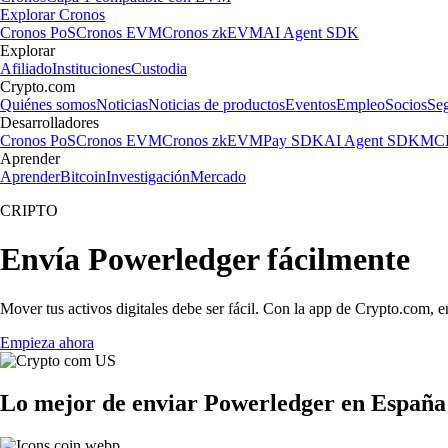
Explorar Cronos
Cronos PoS
Cronos EVM
Cronos zkEVM
AI Agent SDK
Explorar
Afiliado
Instituciones
Custodia
Crypto.com
Quiénes somos
Noticias
Noticias de productos
Eventos
Empleo
Socios
Se
Desarrolladores
Cronos PoS
Cronos EVM
Cronos zkEVM
Pay SDK
AI Agent SDK
MCP
Aprender
Aprender
Bitcoin
Investigación
Mercado
CRIPTO
Envía Powerledger fácilmente
Mover tus activos digitales debe ser fácil. Con la app de Crypto.com, 
Empieza ahora
Lo mejor de enviar Powerledger en España