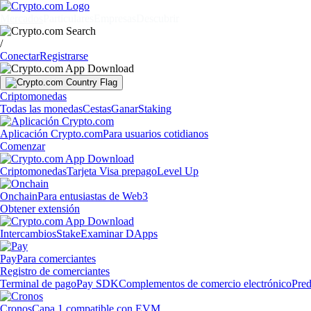
Mercados
Particulares
Empresas
Descubrir
/
Conectar
Registrarse
Criptomonedas
Todas las monedas
Cestas
Ganar
Staking
Aplicación Crypto.com
Para usuarios cotidianos
Comenzar
Criptomonedas
Tarjeta Visa prepago
Level Up
Onchain
Para entusiastas de Web3
Obtener extensión
Intercambios
Stake
Examinar DApps
Pay
Para comerciantes
Registro de comerciantes
Terminal de pago
Pay SDK
Complementos de comercio electrónico
Pred
Cronos
Capa 1 compatible con EVM