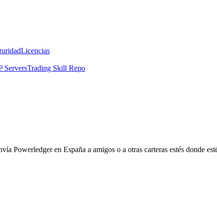
guridad
Licencias
 Servers
Trading Skill Repo
envía Powerledger en España a amigos o a otras carteras estés donde es