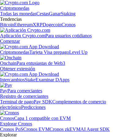
Criptomonedas
Todas las monedas
Cestas
Ganar
Staking
Tendencias
Bitcoin
Ethereum
XRP
Dogecoin
Cronos
Aplicación Crypto.com
Para usuarios cotidianos
Comenzar
Criptomonedas
Tarjeta Visa prepago
Level Up
Onchain
Para entusiastas de Web3
Obtener extensión
Intercambios
Stake
Examinar DApps
Pay
Para comerciantes
Registro de comerciantes
Terminal de pago
Pay SDK
Complementos de comercio
electrónico
Predicciones
Cronos
Capa 1 compatible con EVM
Explorar Cronos
Cronos PoS
Cronos EVM
Cronos zkEVM
AI Agent SDK
Explorar