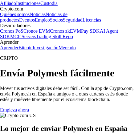
Afiliado
Instituciones
Custodia
Crypto.com
Quiénes somos
Noticias
Noticias de
productos
Eventos
Empleo
Socios
Seguridad
Licencias
Desarrolladores
Cronos PoS
Cronos EVM
Cronos zkEVM
Pay SDK
AI Agent
SDK
MCP Servers
Trading Skill Repo
Aprender
Aprender
Bitcoin
Investigación
Mercado
CRIPTO
Envía Polymesh fácilmente
Mover tus activos digitales debe ser fácil. Con la app de Crypto.com,
envía Polymesh en España a amigos o a otras carteras estés donde
estés y muévete libremente por el ecosistema blockchain.
Empieza ahora
Lo mejor de enviar Polymesh en España