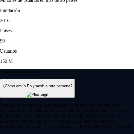
Millones de usuarios en más de 90 países
Fundación
2016
Países
90
Usuarios
150 M
Preguntas frecuentes
¿Cómo envío Polymesh a otra persona?
Para enviar Polymesh, solo necesitas la dirección de la wallet del
destinatario y una plataforma o monedero de criptomonedas. Introduce
la dirección, indica la cantidad y confirma la operación. Usar una
aplicación intuitiva como la de Crypto.com facilita el proceso,
permitiéndote gestionar tus transferencias directamente desde el móvil.