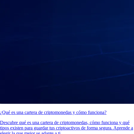
¿Qué es una cartera de criptomonedas y cómo funciona?
Descubre qué es una cartera de criptomonedas, cómo funciona y qué
tipos existen para guardar tus criptoactivos de forma segura. Aprende a
elegir la que mejor se adapte a ti.