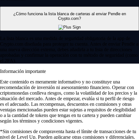
¿Cómo funciona la lista blanca de carteras al enviar Pendle en
Crypto.com?
La lista blanca es una medida de seguridad obligatoria de la app de
Crypto.com diseñada para proteger tu cuenta. Antes de enviar Pendle a
una nueva dirección externa, debes añadirla a tu lista de direcciones
aprobadas y confirmar la operación con tu método de seguridad (como
el 2FA).
Información importante
Este contenido es meramente informativo y no constituye una
recomendación de inversión ni asesoramiento financiero. Operar con
criptomonedas conlleva riesgos, como la volatilidad de los precios y la
situación del mercado. Antes de empezar, evalúa si tu perfil de riesgo
es el adecuado. Las recompensas, descuentos en comisiones y otras
ventajas mencionadas pueden estar sujetas a requisitos de elegibilidad
o a la cantidad de tokens que tengas en tu cartera y pueden cambiar
según los términos y condiciones vigentes.
*Sin comisiones de compraventa hasta el límite de transacciones de tu
nivel de Level Up. Pueden aplicarse otras comisiones y diferenciales.