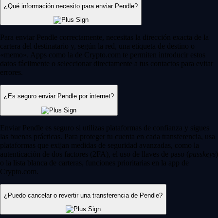
¿Qué información necesito para enviar Pendle?
Para enviar Pendle correctamente, necesitas la dirección exacta de la
cartera del destinatario y, según la red, una etiqueta de destino o
«memo». Apps como la de Crypto.com te permiten introducir estos
datos fácilmente o seleccionar directamente a tus contactos para evitar
errores.
¿Es seguro enviar Pendle por internet?
Enviar Pendle es seguro si utilizas plataformas de confianza y sigues
las buenas prácticas. Para proteger tu cuenta en cada transferencia, usa
plataformas que exijan medidas de seguridad avanzadas, como la
autenticación de dos factores (2FA), el uso de llaves de paso (
passkeys
)
o la lista blanca de carteras, funciones prioritarias en la app de
Crypto.com.
¿Puedo cancelar o revertir una transferencia de Pendle?