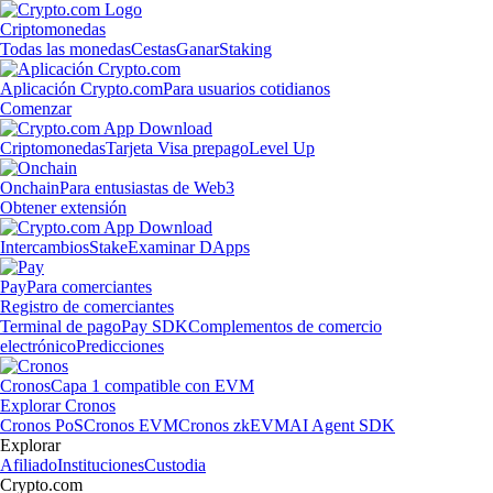
Criptomonedas
Todas las monedas
Cestas
Ganar
Staking
Aplicación Crypto.com
Para usuarios cotidianos
Comenzar
Criptomonedas
Tarjeta Visa prepago
Level Up
Onchain
Para entusiastas de Web3
Obtener extensión
Intercambios
Stake
Examinar DApps
Pay
Para comerciantes
Registro de comerciantes
Terminal de pago
Pay SDK
Complementos de comercio
electrónico
Predicciones
Cronos
Capa 1 compatible con EVM
Explorar Cronos
Cronos PoS
Cronos EVM
Cronos zkEVM
AI Agent SDK
Explorar
Afiliado
Instituciones
Custodia
Crypto.com