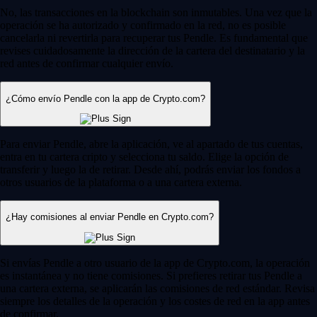
No, las transacciones en la blockchain son inmutables. Una vez que la
operación se ha autorizado y confirmado en la red, no es posible
cancelarla ni revertirla para recuperar tus Pendle. Es fundamental que
revises cuidadosamente la dirección de la cartera del destinatario y la
red antes de confirmar cualquier envío.
¿Cómo envío Pendle con la app de Crypto.com?
Para enviar Pendle, abre la aplicación, ve al apartado de tus cuentas,
entra en tu cartera cripto y selecciona tu saldo. Elige la opción de
transferir y luego la de retirar. Desde ahí, podrás enviar los fondos a
otros usuarios de la plataforma o a una cartera externa.
¿Hay comisiones al enviar Pendle en Crypto.com?
Si envías Pendle a otro usuario de la app de Crypto.com, la operación
es instantánea y no tiene comisiones. Si prefieres retirar tus Pendle a
una cartera externa, se aplicarán las comisiones de red estándar. Revisa
siempre los detalles de la operación y los costes de red en la app antes
de confirmar.