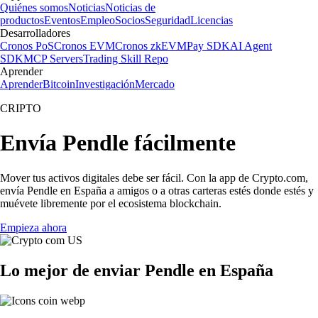
Quiénes somos
Noticias
Noticias de
productos
Eventos
Empleo
Socios
Seguridad
Licencias
Desarrolladores
Cronos PoS
Cronos EVM
Cronos zkEVM
Pay SDK
AI Agent
SDK
MCP Servers
Trading Skill Repo
Aprender
Aprender
Bitcoin
Investigación
Mercado
CRIPTO
Envía Pendle fácilmente
Mover tus activos digitales debe ser fácil. Con la app de Crypto.com,
envía Pendle en España a amigos o a otras carteras estés donde estés y
muévete libremente por el ecosistema blockchain.
Empieza ahora
Lo mejor de enviar Pendle en España