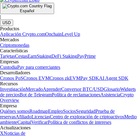
Español
|
USD
Productos
Aplicación Crypto.com
Onchain
Level Up
Mercados
Criptomonedas
Características
Tarjetas
Cestas
Earn
Staking
DeFi Staking
Pay
Prime
Empresas
Custodia
Pay para comerciantes
Desarrolladores
Cronos PoS
Cronos EVM
Cronos zkEVM
Pay SDK
AI Agent SDK
Recursos
Investigación
Mercado
Aprender
Conversor BTC/USD
Glosario
Widgets
de precios
Bot de Telegram
Política de reclamaciones
Asistencia
Crypto
Overview
Empresa
Quiénes somos
Roadmap
Empleo
Socios
Seguridad
Prueba de
reservas
Afiliado
Licencias
Centro de exploración de criptoactivos
Medio
ambiente
Capital
Verificar
Política de conflictos de intereses
Actualizaciones
X
Noticias de