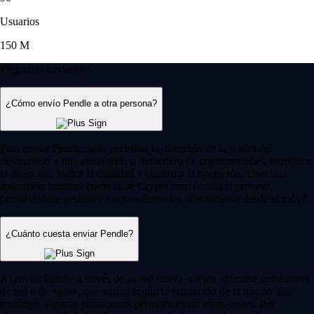
Usuarios
150 M
Preguntas frecuentes
¿Cómo envío Pendle a otra persona?
Para enviar Pendle, solo necesitas la dirección de la wallet del
destinatario y una plataforma o monedero de criptomonedas. Introduce
la dirección, indica la cantidad y confirma la operación. Usar una
aplicación intuitiva como la de Crypto.com facilita el proceso,
permitiéndote gestionar tus transferencias directamente desde el móvil.
¿Cuánto cuesta enviar Pendle?
Al enviar Pendle a través de su red nativa, suelen aplicarse comisiones
de red o de «gas», que varían según la saturación de la misma. Sin
embargo, algunas plataformas permiten evitar estos costes. Por