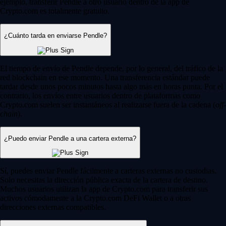
ejemplo, transferir Pendle a otro usuario dentro de la app de
Crypto.com es totalmente gratuito.
¿Cuánto tarda en enviarse Pendle?
El tiempo de envío de Pendle depende, por lo general, del tráfico de la
red blockchain en ese momento. Una transferencia estándar puede
tardar desde unos pocos minutos hasta algo más en horas punta. Por el
contrario, los envíos entre usuarios dentro de plataformas como
Crypto.com suelen ser instantáneos al realizarse fuera de la cadena (
off-
chain
).
¿Puedo enviar Pendle a una cartera externa?
Sí, puedes enviar Pendle fácilmente a carteras externas no custodias.
Solo necesitas la dirección pública exacta de la cartera de destino.
Muchos usuarios utilizan la app de Crypto.com para transferir sus
activos cómodamente a la Crypto.com DeFi Wallet o a otras
direcciones externas compatibles.