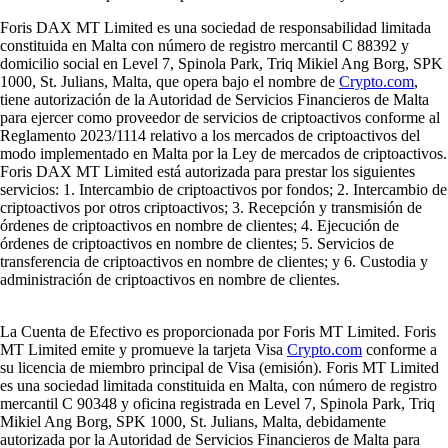
Foris DAX MT Limited es una sociedad de responsabilidad limitada
constituida en Malta con número de registro mercantil C 88392 y
domicilio social en Level 7, Spinola Park, Triq Mikiel Ang Borg, SPK
1000, St. Julians, Malta, que opera bajo el nombre de
Crypto.com
,
tiene autorización de la Autoridad de Servicios Financieros de Malta
para ejercer como proveedor de servicios de criptoactivos conforme al
Reglamento 2023/1114 relativo a los mercados de criptoactivos del
modo implementado en Malta por la Ley de mercados de criptoactivos.
Foris DAX MT Limited está autorizada para prestar los siguientes
servicios: 1. Intercambio de criptoactivos por fondos; 2. Intercambio de
criptoactivos por otros criptoactivos; 3. Recepción y transmisión de
órdenes de criptoactivos en nombre de clientes; 4. Ejecución de
órdenes de criptoactivos en nombre de clientes; 5. Servicios de
transferencia de criptoactivos en nombre de clientes; y 6. Custodia y
administración de criptoactivos en nombre de clientes.
La Cuenta de Efectivo es proporcionada por Foris MT Limited. Foris
MT Limited emite y promueve la tarjeta Visa
Crypto.com
conforme a
su licencia de miembro principal de Visa (emisión). Foris MT Limited
es una sociedad limitada constituida en Malta, con número de registro
mercantil C 90348 y oficina registrada en Level 7, Spinola Park, Triq
Mikiel Ang Borg, SPK 1000, St. Julians, Malta, debidamente
autorizada por la Autoridad de Servicios Financieros de Malta para