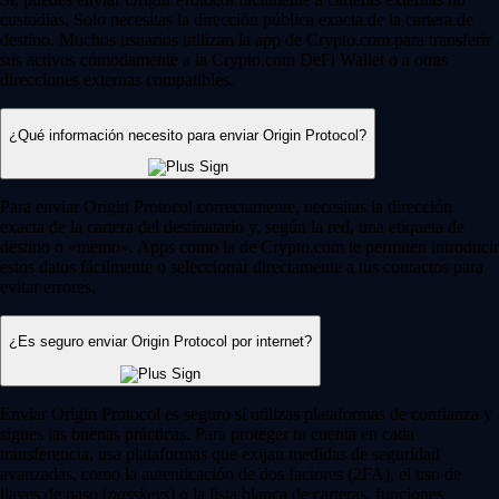
custodias. Solo necesitas la dirección pública exacta de la cartera de
destino. Muchos usuarios utilizan la app de Crypto.com para transferir
sus activos cómodamente a la Crypto.com DeFi Wallet o a otras
direcciones externas compatibles.
¿Qué información necesito para enviar Origin Protocol?
Para enviar Origin Protocol correctamente, necesitas la dirección
exacta de la cartera del destinatario y, según la red, una etiqueta de
destino o «memo». Apps como la de Crypto.com te permiten introducir
estos datos fácilmente o seleccionar directamente a tus contactos para
evitar errores.
¿Es seguro enviar Origin Protocol por internet?
Enviar Origin Protocol es seguro si utilizas plataformas de confianza y
sigues las buenas prácticas. Para proteger tu cuenta en cada
transferencia, usa plataformas que exijan medidas de seguridad
avanzadas, como la autenticación de dos factores (2FA), el uso de
llaves de paso (
passkeys
) o la lista blanca de carteras, funciones