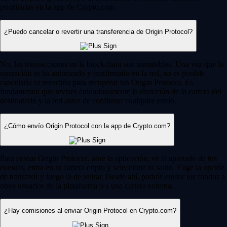
prioritarias en la app de Crypto.com.
¿Puedo cancelar o revertir una transferencia de Origin Protocol?
No, las transacciones en la blockchain son inmutables. Una vez que la
operación se ha autorizado y confirmado en la red, no es posible
cancelarla ni revertirla para recuperar tus Origin Protocol. Es
fundamental que revises cuidadosamente la dirección de la cartera del
destinatario y la red antes de confirmar cualquier envío.
¿Cómo envío Origin Protocol con la app de Crypto.com?
Para enviar Origin Protocol, abre la aplicación, ve al apartado de tus
cuentas, entra en tu cartera cripto y selecciona tu saldo. Elige la opción
de transferir y luego la de retirar. Desde ahí, podrás enviar los fondos a
otros usuarios de la plataforma o a una cartera externa.
¿Hay comisiones al enviar Origin Protocol en Crypto.com?