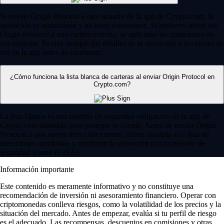
Si envías Origin Protocol a otro usuario de la app de Crypto.com, la
operación es instantánea y no tiene comisiones. Si prefieres retirar tus
Origin Protocol a una cartera externa, se aplicarán las comisiones de
red estándar. Revisa siempre los detalles de la operación y los costes de
red en la app antes de confirmar.
¿Cómo funciona la lista blanca de carteras al enviar Origin Protocol en
Crypto.com?
La lista blanca es una medida de seguridad obligatoria de la app de
Crypto.com diseñada para proteger tu cuenta. Antes de enviar Origin
Protocol a una nueva dirección externa, debes añadirla a tu lista de
direcciones aprobadas y confirmar la operación con tu método de
seguridad (como el 2FA).
Información importante
Este contenido es meramente informativo y no constituye una
recomendación de inversión ni asesoramiento financiero. Operar con
criptomonedas conlleva riesgos, como la volatilidad de los precios y la
situación del mercado. Antes de empezar, evalúa si tu perfil de riesgo
es el adecuado. Las recompensas, descuentos en comisiones y otras