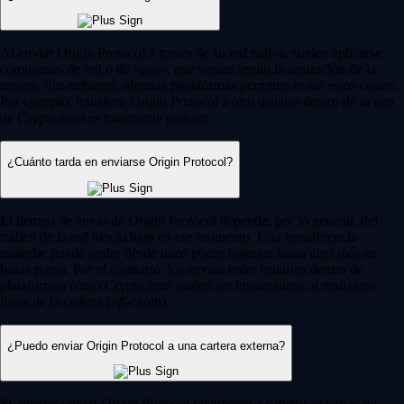
Al enviar Origin Protocol a través de su red nativa, suelen aplicarse
comisiones de red o de «gas», que varían según la saturación de la
misma. Sin embargo, algunas plataformas permiten evitar estos costes.
Por ejemplo, transferir Origin Protocol a otro usuario dentro de la app
de Crypto.com es totalmente gratuito.
¿Cuánto tarda en enviarse Origin Protocol?
El tiempo de envío de Origin Protocol depende, por lo general, del
tráfico de la red blockchain en ese momento. Una transferencia
estándar puede tardar desde unos pocos minutos hasta algo más en
horas punta. Por el contrario, los envíos entre usuarios dentro de
plataformas como Crypto.com suelen ser instantáneos al realizarse
fuera de la cadena (
off-chain
).
¿Puedo enviar Origin Protocol a una cartera externa?
Sí, puedes enviar Origin Protocol fácilmente a carteras externas no