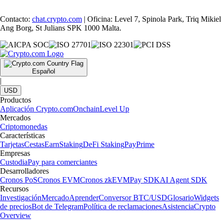
Contacto:
chat.crypto.com
| Oficina: Level 7, Spinola Park, Triq Mikiel
Ang Borg, St Julians SPK 1000 Malta.
Español
|
USD
Productos
Aplicación Crypto.com
Onchain
Level Up
Mercados
Criptomonedas
Características
Tarjetas
Cestas
Earn
Staking
DeFi Staking
Pay
Prime
Empresas
Custodia
Pay para comerciantes
Desarrolladores
Cronos PoS
Cronos EVM
Cronos zkEVM
Pay SDK
AI Agent SDK
Recursos
Investigación
Mercado
Aprender
Conversor BTC/USD
Glosario
Widgets
de precios
Bot de Telegram
Política de reclamaciones
Asistencia
Crypto
Overview