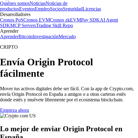
Quiénes somos
Noticias
Noticias de
productos
Eventos
Empleo
Socios
Seguridad
Licencias
Desarrolladores
Cronos PoS
Cronos EVM
Cronos zkEVM
Pay SDK
AI Agent
SDK
MCP Servers
Trading Skill Repo
Aprender
Aprender
Bitcoin
Investigación
Mercado
CRIPTO
Envía Origin Protocol
fácilmente
Mover tus activos digitales debe ser fácil. Con la app de Crypto.com,
envía Origin Protocol en España a amigos o a otras carteras estés
donde estés y muévete libremente por el ecosistema blockchain.
Empieza ahora
Lo mejor de enviar Origin Protocol en
España