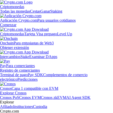
Criptomonedas
Todas las monedas
Cestas
Ganar
Staking
Aplicación Crypto.com
Para usuarios cotidianos
Comenzar
Criptomonedas
Tarjeta Visa prepago
Level Up
Onchain
Para entusiastas de Web3
Obtener extensión
Intercambios
Stake
Examinar DApps
Pay
Para comerciantes
Registro de comerciantes
Terminal de pago
Pay SDK
Complementos de comercio
electrónico
Predicciones
Cronos
Capa 1 compatible con EVM
Explorar Cronos
Cronos PoS
Cronos EVM
Cronos zkEVM
AI Agent SDK
Explorar
Afiliado
Instituciones
Custodia
Crypto.com