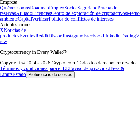
Empresa
Quiénes somos
Roadmap
Empleo
Socios
Seguridad
Prueba de
reservas
Afiliado
Licencias
Centro de exploración de criptoactivos
Medio
ambiente
Capital
Verificar
Política de conflictos de intereses
Actualizaciones
X
Noticias de
productos
Eventos
Reddit
Discord
Instagram
Facebook
Linkedin
TradingV
iew
Cryptocurrency in Every Wallet™
Copyright © 2024 - 2026 Crypto.com. Todos los derechos reservados.
Términos y condiciones para el EEE
aviso de privacidad
Fees &
Limits
Estado
Preferencias de cookies