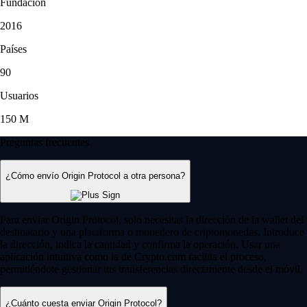
Fundación
2016
Países
90
Usuarios
150 M
Preguntas frecuentes
¿Cómo envío Origin Protocol a otra persona?
Para enviar Origin Protocol, solo necesitas la dirección de la wallet del
destinatario y una plataforma o monedero de criptomonedas. Introduce
la dirección, indica la cantidad y confirma la operación. Usar una
aplicación intuitiva como la de Crypto.com facilita el proceso,
permitiéndote gestionar tus transferencias directamente desde el móvil.
¿Cuánto cuesta enviar Origin Protocol?