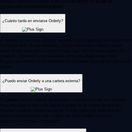
ejemplo, transferir Orderly a otro usuario dentro de la app de
Crypto.com es totalmente gratuito.
¿Cuánto tarda en enviarse Orderly?
El tiempo de envío de Orderly depende, por lo general, del tráfico de la
red blockchain en ese momento. Una transferencia estándar puede
tardar desde unos pocos minutos hasta algo más en horas punta. Por el
contrario, los envíos entre usuarios dentro de plataformas como
Crypto.com suelen ser instantáneos al realizarse fuera de la cadena (
off-
chain
).
¿Puedo enviar Orderly a una cartera externa?
Sí, puedes enviar Orderly fácilmente a carteras externas no custodias.
Solo necesitas la dirección pública exacta de la cartera de destino.
Muchos usuarios utilizan la app de Crypto.com para transferir sus
activos cómodamente a la Crypto.com DeFi Wallet o a otras
direcciones externas compatibles.