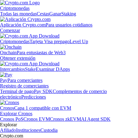
Criptomonedas
Todas las monedas
Cestas
Ganar
Staking
Aplicación Crypto.com
Para usuarios cotidianos
Comenzar
Criptomonedas
Tarjeta Visa prepago
Level Up
Onchain
Para entusiastas de Web3
Obtener extensión
Intercambios
Stake
Examinar DApps
Pay
Para comerciantes
Registro de comerciantes
Terminal de pago
Pay SDK
Complementos de comercio
electrónico
Predicciones
Cronos
Capa 1 compatible con EVM
Explorar Cronos
Cronos PoS
Cronos EVM
Cronos zkEVM
AI Agent SDK
Explorar
Afiliado
Instituciones
Custodia
Crypto.com