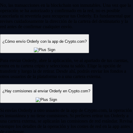
No, las transacciones en la blockchain son inmutables. Una vez que la
operación se ha autorizado y confirmado en la red, no es posible
cancelarla ni revertirla para recuperar tus Orderly. Es fundamental que
revises cuidadosamente la dirección de la cartera del destinatario y la
red antes de confirmar cualquier envío.
¿Cómo envío Orderly con la app de Crypto.com?
Para enviar Orderly, abre la aplicación, ve al apartado de tus cuentas,
entra en tu cartera cripto y selecciona tu saldo. Elige la opción de
transferir y luego la de retirar. Desde ahí, podrás enviar los fondos a
otros usuarios de la plataforma o a una cartera externa.
¿Hay comisiones al enviar Orderly en Crypto.com?
Si envías Orderly a otro usuario de la app de Crypto.com, la operación
es instantánea y no tiene comisiones. Si prefieres retirar tus Orderly a
una cartera externa, se aplicarán las comisiones de red estándar. Revisa
siempre los detalles de la operación y los costes de red en la app antes
de confirmar.