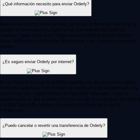
¿Qué información necesito para enviar Orderly?
Para enviar Orderly correctamente, necesitas la dirección exacta de la
cartera del destinatario y, según la red, una etiqueta de destino o
«memo». Apps como la de Crypto.com te permiten introducir estos
datos fácilmente o seleccionar directamente a tus contactos para evitar
errores.
¿Es seguro enviar Orderly por internet?
Enviar Orderly es seguro si utilizas plataformas de confianza y sigues
las buenas prácticas. Para proteger tu cuenta en cada transferencia, usa
plataformas que exijan medidas de seguridad avanzadas, como la
autenticación de dos factores (2FA), el uso de llaves de paso (
passkeys
)
o la lista blanca de carteras, funciones prioritarias en la app de
Crypto.com.
¿Puedo cancelar o revertir una transferencia de Orderly?