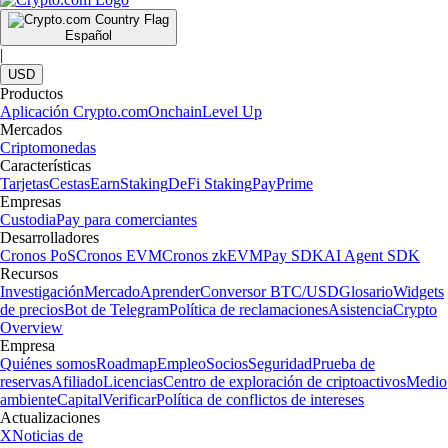
Español
|
USD
Productos
Aplicación Crypto.com
Onchain
Level Up
Mercados
Criptomonedas
Características
Tarjetas
Cestas
Earn
Staking
DeFi Staking
Pay
Prime
Empresas
Custodia
Pay para comerciantes
Desarrolladores
Cronos PoS
Cronos EVM
Cronos zkEVM
Pay SDK
AI Agent SDK
Recursos
Investigación
Mercado
Aprender
Conversor BTC/USD
Glosario
Widgets
de precios
Bot de Telegram
Política de reclamaciones
Asistencia
Crypto
Overview
Empresa
Quiénes somos
Roadmap
Empleo
Socios
Seguridad
Prueba de
reservas
Afiliado
Licencias
Centro de exploración de criptoactivos
Medio
ambiente
Capital
Verificar
Política de conflictos de intereses
Actualizaciones
X
Noticias de