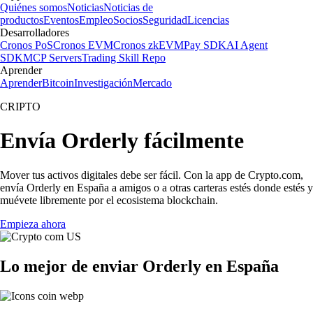
Quiénes somos
Noticias
Noticias de
productos
Eventos
Empleo
Socios
Seguridad
Licencias
Desarrolladores
Cronos PoS
Cronos EVM
Cronos zkEVM
Pay SDK
AI Agent
SDK
MCP Servers
Trading Skill Repo
Aprender
Aprender
Bitcoin
Investigación
Mercado
CRIPTO
Envía Orderly fácilmente
Mover tus activos digitales debe ser fácil. Con la app de Crypto.com,
envía Orderly en España a amigos o a otras carteras estés donde estés y
muévete libremente por el ecosistema blockchain.
Empieza ahora
Lo mejor de enviar Orderly en España