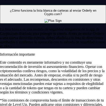
¿Cómo funciona la lista blanca de carteras al enviar Orderly en
Crypto.com?
La lista blanca es una medida de seguridad obligatoria de la app de
Crypto.com diseñada para proteger tu cuenta. Antes de enviar Orderly
a una nueva dirección externa, debes añadirla a tu lista de direcciones
aprobadas y confirmar la operación con tu método de seguridad (como
el 2FA).
Información importante
Este contenido es meramente informativo y no constituye una
recomendación de inversión ni asesoramiento financiero. Operar con
criptomonedas conlleva riesgos, como la volatilidad de los precios y la
situación del mercado. Antes de empezar, evalúa si tu perfil de riesgo
es el adecuado. Las recompensas, descuentos en comisiones y otras
ventajas mencionadas pueden estar sujetas a requisitos de elegibilidad
o a la cantidad de tokens que tengas en tu cartera y pueden cambiar
según los términos y condiciones vigentes.
*Sin comisiones de compraventa hasta el límite de transacciones de tu
nivel de Level Up. Pueden aplicarse otras comisiones y diferenciales.