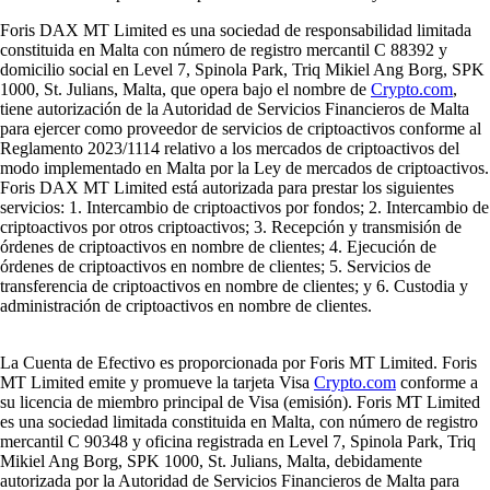
Foris DAX MT Limited es una sociedad de responsabilidad limitada
constituida en Malta con número de registro mercantil C 88392 y
domicilio social en Level 7, Spinola Park, Triq Mikiel Ang Borg, SPK
1000, St. Julians, Malta, que opera bajo el nombre de
Crypto.com
,
tiene autorización de la Autoridad de Servicios Financieros de Malta
para ejercer como proveedor de servicios de criptoactivos conforme al
Reglamento 2023/1114 relativo a los mercados de criptoactivos del
modo implementado en Malta por la Ley de mercados de criptoactivos.
Foris DAX MT Limited está autorizada para prestar los siguientes
servicios: 1. Intercambio de criptoactivos por fondos; 2. Intercambio de
criptoactivos por otros criptoactivos; 3. Recepción y transmisión de
órdenes de criptoactivos en nombre de clientes; 4. Ejecución de
órdenes de criptoactivos en nombre de clientes; 5. Servicios de
transferencia de criptoactivos en nombre de clientes; y 6. Custodia y
administración de criptoactivos en nombre de clientes.
La Cuenta de Efectivo es proporcionada por Foris MT Limited. Foris
MT Limited emite y promueve la tarjeta Visa
Crypto.com
conforme a
su licencia de miembro principal de Visa (emisión). Foris MT Limited
es una sociedad limitada constituida en Malta, con número de registro
mercantil C 90348 y oficina registrada en Level 7, Spinola Park, Triq
Mikiel Ang Borg, SPK 1000, St. Julians, Malta, debidamente
autorizada por la Autoridad de Servicios Financieros de Malta para