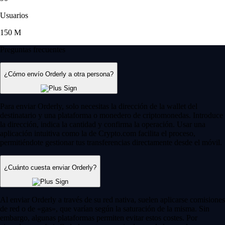
Usuarios
150 M
Preguntas frecuentes
¿Cómo envío Orderly a otra persona?
Para enviar Orderly, solo necesitas la dirección de la wallet del
destinatario y una plataforma o monedero de criptomonedas. Introduce
la dirección, indica la cantidad y confirma la operación. Usar una
aplicación intuitiva como la de Crypto.com facilita el proceso,
permitiéndote gestionar tus transferencias directamente desde el móvil.
¿Cuánto cuesta enviar Orderly?
Al enviar Orderly a través de su red nativa, suelen aplicarse comisiones
de red o de «gas», que varían según la saturación de la misma. Sin
embargo, algunas plataformas permiten evitar estos costes. Por