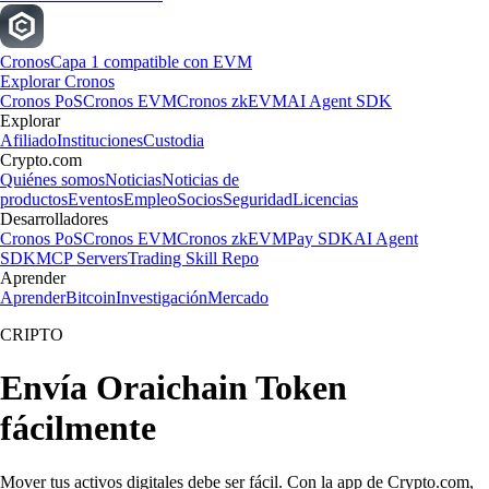
Cronos
Capa 1 compatible con EVM
Explorar Cronos
Cronos PoS
Cronos EVM
Cronos zkEVM
AI Agent SDK
Explorar
Afiliado
Instituciones
Custodia
Crypto.com
Quiénes somos
Noticias
Noticias de
productos
Eventos
Empleo
Socios
Seguridad
Licencias
Desarrolladores
Cronos PoS
Cronos EVM
Cronos zkEVM
Pay SDK
AI Agent
SDK
MCP Servers
Trading Skill Repo
Aprender
Aprender
Bitcoin
Investigación
Mercado
CRIPTO
Envía Oraichain Token
fácilmente
Mover tus activos digitales debe ser fácil. Con la app de Crypto.com,