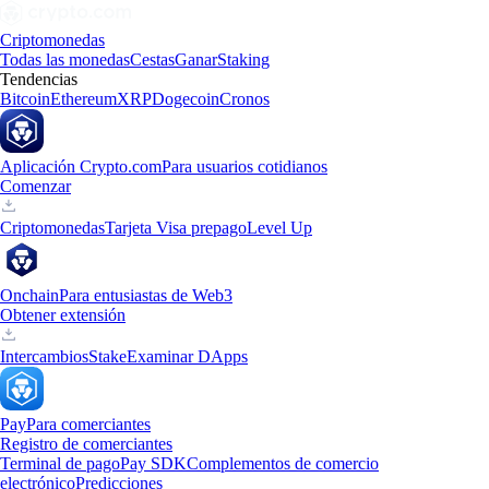
Criptomonedas
Todas las monedas
Cestas
Ganar
Staking
Tendencias
Bitcoin
Ethereum
XRP
Dogecoin
Cronos
Aplicación Crypto.com
Para usuarios cotidianos
Comenzar
Criptomonedas
Tarjeta Visa prepago
Level Up
Onchain
Para entusiastas de Web3
Obtener extensión
Intercambios
Stake
Examinar DApps
Pay
Para comerciantes
Registro de comerciantes
Terminal de pago
Pay SDK
Complementos de comercio
electrónico
Predicciones