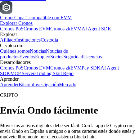
Cronos
Capa 1 compatible con EVM
Explorar Cronos
Cronos PoS
Cronos EVM
Cronos zkEVM
AI Agent SDK
Explorar
Afiliado
Instituciones
Custodia
Crypto.com
Quiénes somos
Noticias
Noticias de
productos
Eventos
Empleo
Socios
Seguridad
Licencias
Desarrolladores
Cronos PoS
Cronos EVM
Cronos zkEVM
Pay SDK
AI Agent
SDK
MCP Servers
Trading Skill Repo
Aprender
Aprender
Bitcoin
Investigación
Mercado
CRIPTO
Envía Ondo fácilmente
Mover tus activos digitales debe ser fácil. Con la app de Crypto.com,
envía Ondo en España a amigos o a otras carteras estés donde estés y
muévete libremente por el ecosistema blockchain.