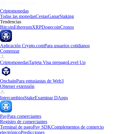
Criptomonedas
Todas las monedas
Cestas
Ganar
Staking
Tendencias
Bitcoin
Ethereum
XRP
Dogecoin
Cronos
Aplicación Crypto.com
Para usuarios cotidianos
Comenzar
Criptomonedas
Tarjeta Visa prepago
Level Up
Onchain
Para entusiastas de Web3
Obtener extensión
Intercambios
Stake
Examinar DApps
Pay
Para comerciantes
Registro de comerciantes
Terminal de pago
Pay SDK
Complementos de comercio
electrónico
Predicciones