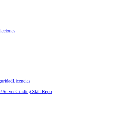
icciones
guridad
Licencias
 Servers
Trading Skill Repo