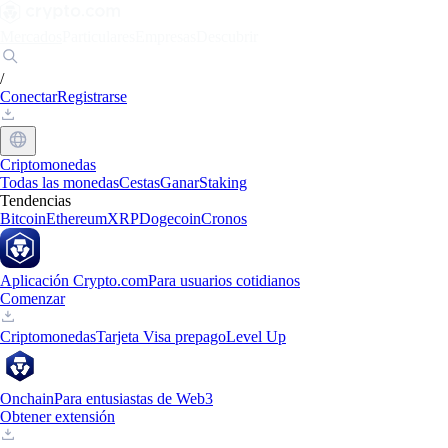
Mercados
Particulares
Empresas
Descubrir
/
Conectar
Registrarse
Criptomonedas
Todas las monedas
Cestas
Ganar
Staking
Tendencias
Bitcoin
Ethereum
XRP
Dogecoin
Cronos
Aplicación Crypto.com
Para usuarios cotidianos
Comenzar
Criptomonedas
Tarjeta Visa prepago
Level Up
Onchain
Para entusiastas de Web3
Obtener extensión