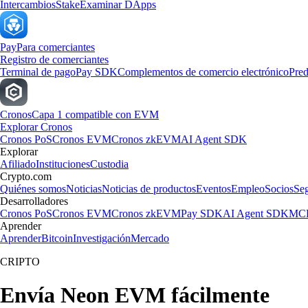
Intercambios
Stake
Examinar DApps
Pay
Para comerciantes
Registro de comerciantes
Terminal de pago
Pay SDK
Complementos de comercio electrónico
Pred
Cronos
Capa 1 compatible con EVM
Explorar Cronos
Cronos PoS
Cronos EVM
Cronos zkEVM
AI Agent SDK
Explorar
Afiliado
Instituciones
Custodia
Crypto.com
Quiénes somos
Noticias
Noticias de productos
Eventos
Empleo
Socios
Se
Desarrolladores
Cronos PoS
Cronos EVM
Cronos zkEVM
Pay SDK
AI Agent SDK
MCP
Aprender
Aprender
Bitcoin
Investigación
Mercado
CRIPTO
Envía Neon EVM fácilmente