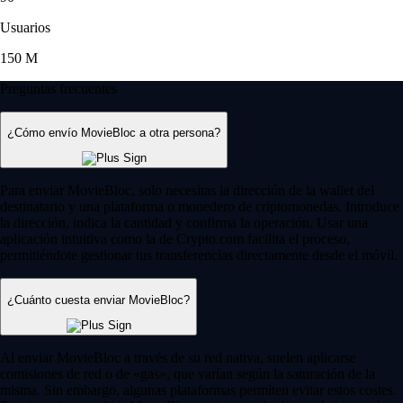
Usuarios
150 M
Preguntas frecuentes
¿Cómo envío MovieBloc a otra persona?
Para enviar MovieBloc, solo necesitas la dirección de la wallet del
destinatario y una plataforma o monedero de criptomonedas. Introduce
la dirección, indica la cantidad y confirma la operación. Usar una
aplicación intuitiva como la de Crypto.com facilita el proceso,
permitiéndote gestionar tus transferencias directamente desde el móvil.
¿Cuánto cuesta enviar MovieBloc?
Al enviar MovieBloc a través de su red nativa, suelen aplicarse
comisiones de red o de «gas», que varían según la saturación de la
misma. Sin embargo, algunas plataformas permiten evitar estos costes.