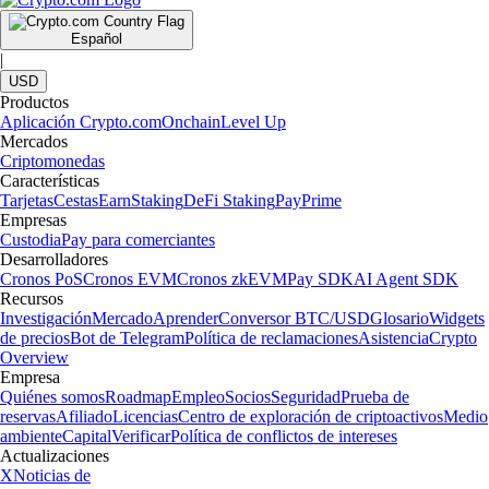
Español
|
USD
Productos
Aplicación Crypto.com
Onchain
Level Up
Mercados
Criptomonedas
Características
Tarjetas
Cestas
Earn
Staking
DeFi Staking
Pay
Prime
Empresas
Custodia
Pay para comerciantes
Desarrolladores
Cronos PoS
Cronos EVM
Cronos zkEVM
Pay SDK
AI Agent SDK
Recursos
Investigación
Mercado
Aprender
Conversor BTC/USD
Glosario
Widgets
de precios
Bot de Telegram
Política de reclamaciones
Asistencia
Crypto
Overview
Empresa
Quiénes somos
Roadmap
Empleo
Socios
Seguridad
Prueba de
reservas
Afiliado
Licencias
Centro de exploración de criptoactivos
Medio
ambiente
Capital
Verificar
Política de conflictos de intereses
Actualizaciones
X
Noticias de