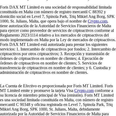
Foris DAX MT Limited es una sociedad de responsabilidad limitada
constituida en Malta con número de registro mercantil C 88392 y
domicilio social en Level 7, Spinola Park, Triq Mikiel Ang Borg, SPK
1000, St. Julians, Malta, que opera bajo el nombre de
Crypto.com
,
tiene autorización de la Autoridad de Servicios Financieros de Malta
para ejercer como proveedor de servicios de criptoactivos conforme al
Reglamento 2023/1114 relativo a los mercados de criptoactivos del
modo implementado en Malta por la Ley de mercados de criptoactivos.
Foris DAX MT Limited está autorizada para prestar los siguientes
servicios: 1. Intercambio de criptoactivos por fondos; 2. Intercambio de
criptoactivos por otros criptoactivos; 3. Recepción y transmisión de
órdenes de criptoactivos en nombre de clientes; 4. Ejecución de
órdenes de criptoactivos en nombre de clientes; 5. Servicios de
transferencia de criptoactivos en nombre de clientes; y 6. Custodia y
administración de criptoactivos en nombre de clientes.
La Cuenta de Efectivo es proporcionada por Foris MT Limited. Foris
MT Limited emite y promueve la tarjeta Visa
Crypto.com
conforme a
su licencia de miembro principal de Visa (emisión). Foris MT Limited
es una sociedad limitada constituida en Malta, con número de registro
mercantil C 90348 y oficina registrada en Level 7, Spinola Park, Triq
Mikiel Ang Borg, SPK 1000, St. Julians, Malta, debidamente
autorizada por la Autoridad de Servicios Financieros de Malta para