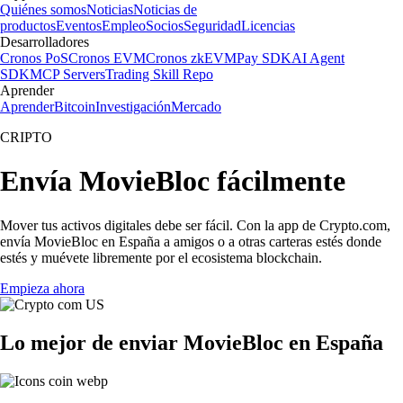
Quiénes somos
Noticias
Noticias de
productos
Eventos
Empleo
Socios
Seguridad
Licencias
Desarrolladores
Cronos PoS
Cronos EVM
Cronos zkEVM
Pay SDK
AI Agent
SDK
MCP Servers
Trading Skill Repo
Aprender
Aprender
Bitcoin
Investigación
Mercado
CRIPTO
Envía MovieBloc fácilmente
Mover tus activos digitales debe ser fácil. Con la app de Crypto.com,
envía MovieBloc en España a amigos o a otras carteras estés donde
estés y muévete libremente por el ecosistema blockchain.
Empieza ahora
Lo mejor de enviar MovieBloc en España