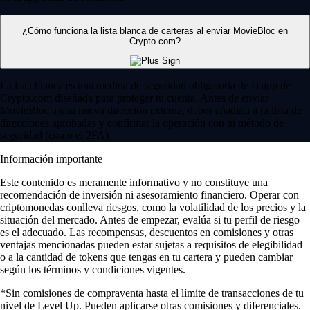
¿Cómo funciona la lista blanca de carteras al enviar MovieBloc en
Crypto.com?
La lista blanca es una medida de seguridad obligatoria de la app de
Crypto.com diseñada para proteger tu cuenta. Antes de enviar
MovieBloc a una nueva dirección externa, debes añadirla a tu lista de
direcciones aprobadas y confirmar la operación con tu método de
seguridad (como el 2FA).
Información importante
Este contenido es meramente informativo y no constituye una
recomendación de inversión ni asesoramiento financiero. Operar con
criptomonedas conlleva riesgos, como la volatilidad de los precios y la
situación del mercado. Antes de empezar, evalúa si tu perfil de riesgo
es el adecuado. Las recompensas, descuentos en comisiones y otras
ventajas mencionadas pueden estar sujetas a requisitos de elegibilidad
o a la cantidad de tokens que tengas en tu cartera y pueden cambiar
según los términos y condiciones vigentes.
*Sin comisiones de compraventa hasta el límite de transacciones de tu
nivel de Level Up. Pueden aplicarse otras comisiones y diferenciales.