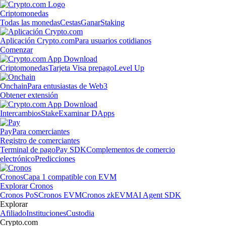
Criptomonedas
Todas las monedas
Cestas
Ganar
Staking
Aplicación Crypto.com
Para usuarios cotidianos
Comenzar
Criptomonedas
Tarjeta Visa prepago
Level Up
Onchain
Para entusiastas de Web3
Obtener extensión
Intercambios
Stake
Examinar DApps
Pay
Para comerciantes
Registro de comerciantes
Terminal de pago
Pay SDK
Complementos de comercio
electrónico
Predicciones
Cronos
Capa 1 compatible con EVM
Explorar Cronos
Cronos PoS
Cronos EVM
Cronos zkEVM
AI Agent SDK
Explorar
Afiliado
Instituciones
Custodia
Crypto.com