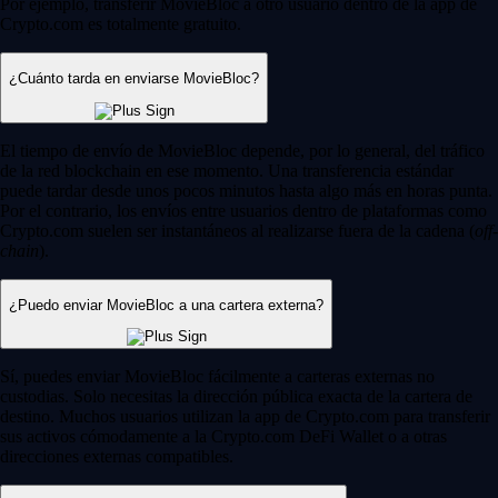
Por ejemplo, transferir MovieBloc a otro usuario dentro de la app de
Crypto.com es totalmente gratuito.
¿Cuánto tarda en enviarse MovieBloc?
El tiempo de envío de MovieBloc depende, por lo general, del tráfico
de la red blockchain en ese momento. Una transferencia estándar
puede tardar desde unos pocos minutos hasta algo más en horas punta.
Por el contrario, los envíos entre usuarios dentro de plataformas como
Crypto.com suelen ser instantáneos al realizarse fuera de la cadena (
off-
chain
).
¿Puedo enviar MovieBloc a una cartera externa?
Sí, puedes enviar MovieBloc fácilmente a carteras externas no
custodias. Solo necesitas la dirección pública exacta de la cartera de
destino. Muchos usuarios utilizan la app de Crypto.com para transferir
sus activos cómodamente a la Crypto.com DeFi Wallet o a otras
direcciones externas compatibles.