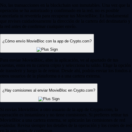
No, las transacciones en la blockchain son inmutables. Una vez que la
operación se ha autorizado y confirmado en la red, no es posible
cancelarla ni revertirla para recuperar tus MovieBloc. Es fundamental
que revises cuidadosamente la dirección de la cartera del destinatario y
la red antes de confirmar cualquier envío.
¿Cómo envío MovieBloc con la app de Crypto.com?
Para enviar MovieBloc, abre la aplicación, ve al apartado de tus
cuentas, entra en tu cartera cripto y selecciona tu saldo. Elige la opción
de transferir y luego la de retirar. Desde ahí, podrás enviar los fondos a
otros usuarios de la plataforma o a una cartera externa.
¿Hay comisiones al enviar MovieBloc en Crypto.com?
Si envías MovieBloc a otro usuario de la app de Crypto.com, la
operación es instantánea y no tiene comisiones. Si prefieres retirar tus
MovieBloc a una cartera externa, se aplicarán las comisiones de red
estándar. Revisa siempre los detalles de la operación y los costes de red
en la app antes de confirmar.