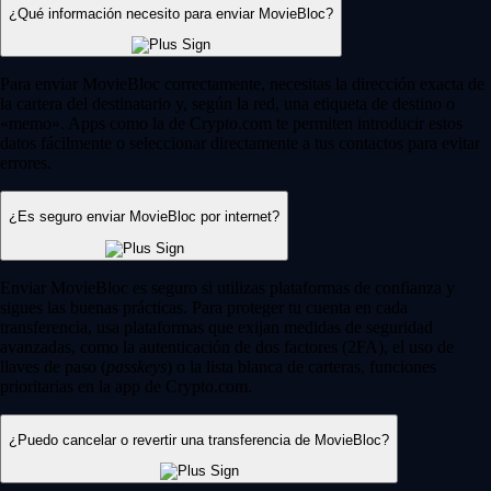
¿Qué información necesito para enviar MovieBloc?
Para enviar MovieBloc correctamente, necesitas la dirección exacta de
la cartera del destinatario y, según la red, una etiqueta de destino o
«memo». Apps como la de Crypto.com te permiten introducir estos
datos fácilmente o seleccionar directamente a tus contactos para evitar
errores.
¿Es seguro enviar MovieBloc por internet?
Enviar MovieBloc es seguro si utilizas plataformas de confianza y
sigues las buenas prácticas. Para proteger tu cuenta en cada
transferencia, usa plataformas que exijan medidas de seguridad
avanzadas, como la autenticación de dos factores (2FA), el uso de
llaves de paso (
passkeys
) o la lista blanca de carteras, funciones
prioritarias en la app de Crypto.com.
¿Puedo cancelar o revertir una transferencia de MovieBloc?