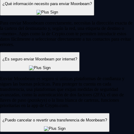
¿Qué información necesito para enviar Moonbeam?
Para enviar Moonbeam correctamente, necesitas la dirección exacta de
la cartera del destinatario y, según la red, una etiqueta de destino o
«memo». Apps como la de Crypto.com te permiten introducir estos
datos fácilmente o seleccionar directamente a tus contactos para evitar
errores.
¿Es seguro enviar Moonbeam por internet?
Enviar Moonbeam es seguro si utilizas plataformas de confianza y
sigues las buenas prácticas. Para proteger tu cuenta en cada
transferencia, usa plataformas que exijan medidas de seguridad
avanzadas, como la autenticación de dos factores (2FA), el uso de
llaves de paso (
passkeys
) o la lista blanca de carteras, funciones
prioritarias en la app de Crypto.com.
¿Puedo cancelar o revertir una transferencia de Moonbeam?