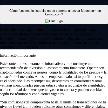
¿Cómo funciona la lista blanca de carteras al enviar Moonbeam en
Crypto.com?
La lista blanca es una medida de seguridad obligatoria de la app de
Crypto.com diseñada para proteger tu cuenta. Antes de enviar
Moonbeam a una nueva dirección externa, debes añadirla a tu lista de
direcciones aprobadas y confirmar la operación con tu método de
seguridad (como el 2FA).
Información importante
Este contenido es meramente informativo y no constituye una
recomendación de inversión ni asesoramiento financiero. Operar con
criptomonedas conlleva riesgos, como la volatilidad de los precios y la
situación del mercado. Antes de empezar, evalúa si tu perfil de riesgo
es el adecuado. Las recompensas, descuentos en comisiones y otras
ventajas mencionadas pueden estar sujetas a requisitos de elegibilidad
o a la cantidad de tokens que tengas en tu cartera y pueden cambiar
según los términos y condiciones vigentes.
*Sin comisiones de compraventa hasta el límite de transacciones de tu
nivel de Level Up. Pueden aplicarse otras comisiones y diferenciales.