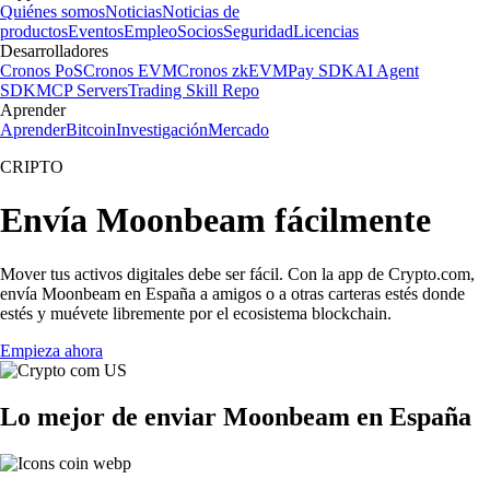
Quiénes somos
Noticias
Noticias de
productos
Eventos
Empleo
Socios
Seguridad
Licencias
Desarrolladores
Cronos PoS
Cronos EVM
Cronos zkEVM
Pay SDK
AI Agent
SDK
MCP Servers
Trading Skill Repo
Aprender
Aprender
Bitcoin
Investigación
Mercado
CRIPTO
Envía Moonbeam fácilmente
Mover tus activos digitales debe ser fácil. Con la app de Crypto.com,
envía Moonbeam en España a amigos o a otras carteras estés donde
estés y muévete libremente por el ecosistema blockchain.
Empieza ahora
Lo mejor de enviar Moonbeam en España