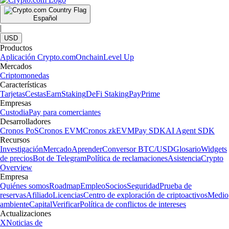
Español
|
USD
Productos
Aplicación Crypto.com
Onchain
Level Up
Mercados
Criptomonedas
Características
Tarjetas
Cestas
Earn
Staking
DeFi Staking
Pay
Prime
Empresas
Custodia
Pay para comerciantes
Desarrolladores
Cronos PoS
Cronos EVM
Cronos zkEVM
Pay SDK
AI Agent SDK
Recursos
Investigación
Mercado
Aprender
Conversor BTC/USD
Glosario
Widgets
de precios
Bot de Telegram
Política de reclamaciones
Asistencia
Crypto
Overview
Empresa
Quiénes somos
Roadmap
Empleo
Socios
Seguridad
Prueba de
reservas
Afiliado
Licencias
Centro de exploración de criptoactivos
Medio
ambiente
Capital
Verificar
Política de conflictos de intereses
Actualizaciones
X
Noticias de