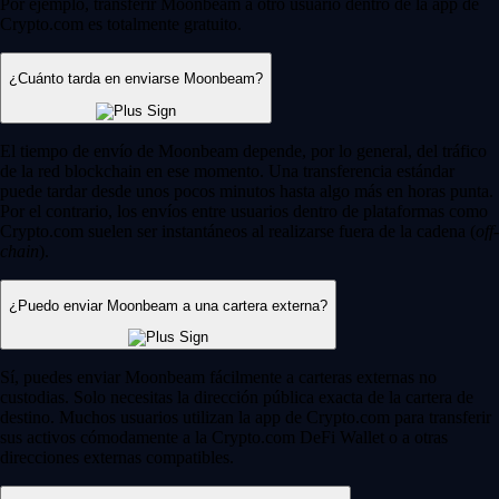
Por ejemplo, transferir Moonbeam a otro usuario dentro de la app de
Crypto.com es totalmente gratuito.
¿Cuánto tarda en enviarse Moonbeam?
El tiempo de envío de Moonbeam depende, por lo general, del tráfico
de la red blockchain en ese momento. Una transferencia estándar
puede tardar desde unos pocos minutos hasta algo más en horas punta.
Por el contrario, los envíos entre usuarios dentro de plataformas como
Crypto.com suelen ser instantáneos al realizarse fuera de la cadena (
off-
chain
).
¿Puedo enviar Moonbeam a una cartera externa?
Sí, puedes enviar Moonbeam fácilmente a carteras externas no
custodias. Solo necesitas la dirección pública exacta de la cartera de
destino. Muchos usuarios utilizan la app de Crypto.com para transferir
sus activos cómodamente a la Crypto.com DeFi Wallet o a otras
direcciones externas compatibles.