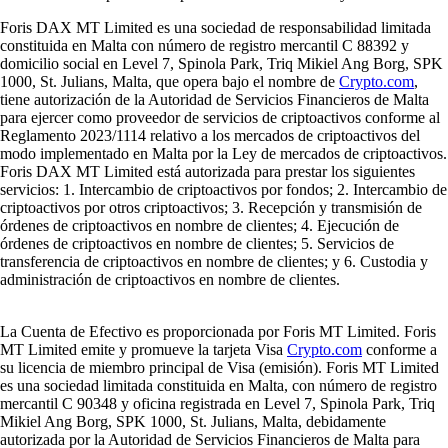
Foris DAX MT Limited es una sociedad de responsabilidad limitada
constituida en Malta con número de registro mercantil C 88392 y
domicilio social en Level 7, Spinola Park, Triq Mikiel Ang Borg, SPK
1000, St. Julians, Malta, que opera bajo el nombre de
Crypto.com
,
tiene autorización de la Autoridad de Servicios Financieros de Malta
para ejercer como proveedor de servicios de criptoactivos conforme al
Reglamento 2023/1114 relativo a los mercados de criptoactivos del
modo implementado en Malta por la Ley de mercados de criptoactivos.
Foris DAX MT Limited está autorizada para prestar los siguientes
servicios: 1. Intercambio de criptoactivos por fondos; 2. Intercambio de
criptoactivos por otros criptoactivos; 3. Recepción y transmisión de
órdenes de criptoactivos en nombre de clientes; 4. Ejecución de
órdenes de criptoactivos en nombre de clientes; 5. Servicios de
transferencia de criptoactivos en nombre de clientes; y 6. Custodia y
administración de criptoactivos en nombre de clientes.
La Cuenta de Efectivo es proporcionada por Foris MT Limited. Foris
MT Limited emite y promueve la tarjeta Visa
Crypto.com
conforme a
su licencia de miembro principal de Visa (emisión). Foris MT Limited
es una sociedad limitada constituida en Malta, con número de registro
mercantil C 90348 y oficina registrada en Level 7, Spinola Park, Triq
Mikiel Ang Borg, SPK 1000, St. Julians, Malta, debidamente
autorizada por la Autoridad de Servicios Financieros de Malta para