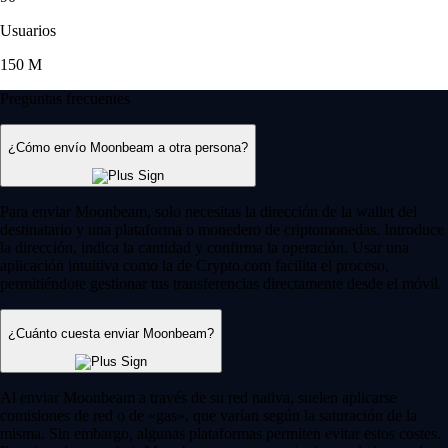
Usuarios
150 M
Preguntas frecuentes
¿Cómo envío Moonbeam a otra persona?
Para enviar Moonbeam, solo necesitas la dirección de la wallet del
destinatario y una plataforma o monedero de criptomonedas. Introduce
la dirección, indica la cantidad y confirma la operación. Usar una
aplicación intuitiva como la de Crypto.com facilita el proceso,
permitiéndote gestionar tus transferencias directamente desde el móvil.
¿Cuánto cuesta enviar Moonbeam?
Al enviar Moonbeam a través de su red nativa, suelen aplicarse
comisiones de red o de «gas», que varían según la saturación de la
misma. Sin embargo, algunas plataformas permiten evitar estos costes.