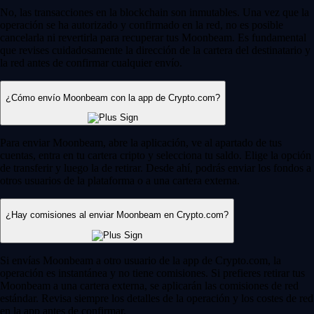
No, las transacciones en la blockchain son inmutables. Una vez que la
operación se ha autorizado y confirmado en la red, no es posible
cancelarla ni revertirla para recuperar tus Moonbeam. Es fundamental
que revises cuidadosamente la dirección de la cartera del destinatario y
la red antes de confirmar cualquier envío.
¿Cómo envío Moonbeam con la app de Crypto.com?
Para enviar Moonbeam, abre la aplicación, ve al apartado de tus
cuentas, entra en tu cartera cripto y selecciona tu saldo. Elige la opción
de transferir y luego la de retirar. Desde ahí, podrás enviar los fondos a
otros usuarios de la plataforma o a una cartera externa.
¿Hay comisiones al enviar Moonbeam en Crypto.com?
Si envías Moonbeam a otro usuario de la app de Crypto.com, la
operación es instantánea y no tiene comisiones. Si prefieres retirar tus
Moonbeam a una cartera externa, se aplicarán las comisiones de red
estándar. Revisa siempre los detalles de la operación y los costes de red
en la app antes de confirmar.