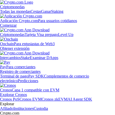
Criptomonedas
Todas las monedas
Cestas
Ganar
Staking
Aplicación Crypto.com
Para usuarios cotidianos
Comenzar
Criptomonedas
Tarjeta Visa prepago
Level Up
Onchain
Para entusiastas de Web3
Obtener extensión
Intercambios
Stake
Examinar DApps
Pay
Para comerciantes
Registro de comerciantes
Terminal de pago
Pay SDK
Complementos de comercio
electrónico
Predicciones
Cronos
Capa 1 compatible con EVM
Explorar Cronos
Cronos PoS
Cronos EVM
Cronos zkEVM
AI Agent SDK
Explorar
Afiliado
Instituciones
Custodia
Crypto.com