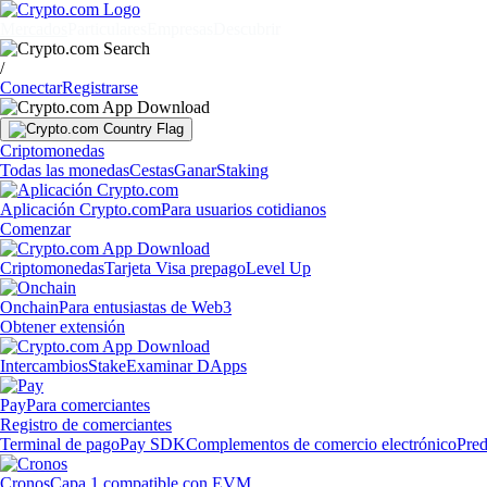
Mercados
Particulares
Empresas
Descubrir
/
Conectar
Registrarse
Criptomonedas
Todas las monedas
Cestas
Ganar
Staking
Aplicación Crypto.com
Para usuarios cotidianos
Comenzar
Criptomonedas
Tarjeta Visa prepago
Level Up
Onchain
Para entusiastas de Web3
Obtener extensión
Intercambios
Stake
Examinar DApps
Pay
Para comerciantes
Registro de comerciantes
Terminal de pago
Pay SDK
Complementos de comercio electrónico
Pred
Cronos
Capa 1 compatible con EVM