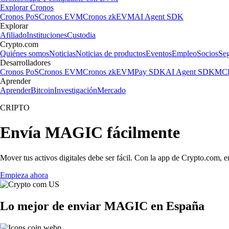
Explorar Cronos
Cronos PoS
Cronos EVM
Cronos zkEVM
AI Agent SDK
Explorar
Afiliado
Instituciones
Custodia
Crypto.com
Quiénes somos
Noticias
Noticias de productos
Eventos
Empleo
Socios
Se
Desarrolladores
Cronos PoS
Cronos EVM
Cronos zkEVM
Pay SDK
AI Agent SDK
MCP
Aprender
Aprender
Bitcoin
Investigación
Mercado
CRIPTO
Envía MAGIC fácilmente
Mover tus activos digitales debe ser fácil. Con la app de Crypto.com,
Empieza ahora
Lo mejor de enviar MAGIC en España