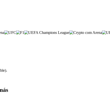
ble).
más