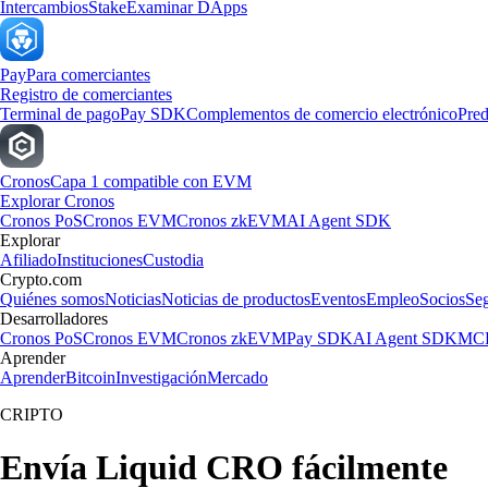
Intercambios
Stake
Examinar DApps
Pay
Para comerciantes
Registro de comerciantes
Terminal de pago
Pay SDK
Complementos de comercio electrónico
Pred
Cronos
Capa 1 compatible con EVM
Explorar Cronos
Cronos PoS
Cronos EVM
Cronos zkEVM
AI Agent SDK
Explorar
Afiliado
Instituciones
Custodia
Crypto.com
Quiénes somos
Noticias
Noticias de productos
Eventos
Empleo
Socios
Se
Desarrolladores
Cronos PoS
Cronos EVM
Cronos zkEVM
Pay SDK
AI Agent SDK
MCP
Aprender
Aprender
Bitcoin
Investigación
Mercado
CRIPTO
Envía Liquid CRO fácilmente