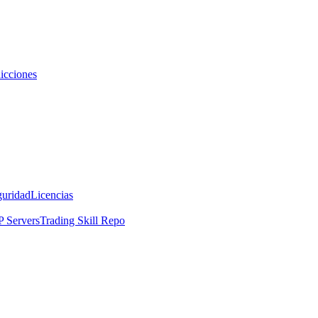
icciones
guridad
Licencias
 Servers
Trading Skill Repo