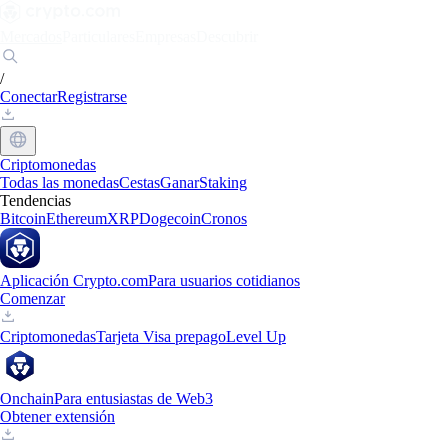
Mercados
Particulares
Empresas
Descubrir
/
Conectar
Registrarse
Criptomonedas
Todas las monedas
Cestas
Ganar
Staking
Tendencias
Bitcoin
Ethereum
XRP
Dogecoin
Cronos
Aplicación Crypto.com
Para usuarios cotidianos
Comenzar
Criptomonedas
Tarjeta Visa prepago
Level Up
Onchain
Para entusiastas de Web3
Obtener extensión