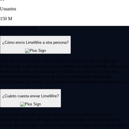
Usuarios
150 M
Preguntas frecuentes
¿Cómo envío LimeWire a otra persona?
Para enviar LimeWire, solo necesitas la dirección de la wallet del
destinatario y una plataforma o monedero de criptomonedas. Introduce
la dirección, indica la cantidad y confirma la operación. Usar una
aplicación intuitiva como la de Crypto.com facilita el proceso,
permitiéndote gestionar tus transferencias directamente desde el móvil.
¿Cuánto cuesta enviar LimeWire?
Al enviar LimeWire a través de su red nativa, suelen aplicarse
comisiones de red o de «gas», que varían según la saturación de la
misma. Sin embargo, algunas plataformas permiten evitar estos costes.