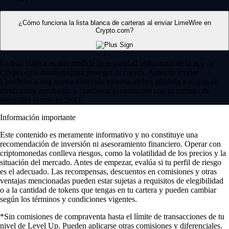
¿Cómo funciona la lista blanca de carteras al enviar LimeWire en
Crypto.com?
La lista blanca es una medida de seguridad obligatoria de la app de
Crypto.com diseñada para proteger tu cuenta. Antes de enviar
LimeWire a una nueva dirección externa, debes añadirla a tu lista de
direcciones aprobadas y confirmar la operación con tu método de
seguridad (como el 2FA).
Información importante
Este contenido es meramente informativo y no constituye una
recomendación de inversión ni asesoramiento financiero. Operar con
criptomonedas conlleva riesgos, como la volatilidad de los precios y la
situación del mercado. Antes de empezar, evalúa si tu perfil de riesgo
es el adecuado. Las recompensas, descuentos en comisiones y otras
ventajas mencionadas pueden estar sujetas a requisitos de elegibilidad
o a la cantidad de tokens que tengas en tu cartera y pueden cambiar
según los términos y condiciones vigentes.
*Sin comisiones de compraventa hasta el límite de transacciones de tu
nivel de Level Up. Pueden aplicarse otras comisiones y diferenciales.