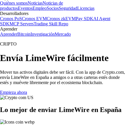
Quiénes somos
Noticias
Noticias de
productos
Eventos
Empleo
Socios
Seguridad
Licencias
Desarrolladores
Cronos PoS
Cronos EVM
Cronos zkEVM
Pay SDK
AI Agent
SDK
MCP Servers
Trading Skill Repo
Aprender
Aprender
Bitcoin
Investigación
Mercado
CRIPTO
Envía LimeWire fácilmente
Mover tus activos digitales debe ser fácil. Con la app de Crypto.com,
envía LimeWire en España a amigos o a otras carteras estés donde
estés y muévete libremente por el ecosistema blockchain.
Empieza ahora
Lo mejor de enviar LimeWire en España