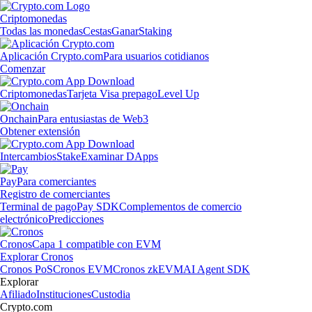
Criptomonedas
Todas las monedas
Cestas
Ganar
Staking
Aplicación Crypto.com
Para usuarios cotidianos
Comenzar
Criptomonedas
Tarjeta Visa prepago
Level Up
Onchain
Para entusiastas de Web3
Obtener extensión
Intercambios
Stake
Examinar DApps
Pay
Para comerciantes
Registro de comerciantes
Terminal de pago
Pay SDK
Complementos de comercio
electrónico
Predicciones
Cronos
Capa 1 compatible con EVM
Explorar Cronos
Cronos PoS
Cronos EVM
Cronos zkEVM
AI Agent SDK
Explorar
Afiliado
Instituciones
Custodia
Crypto.com