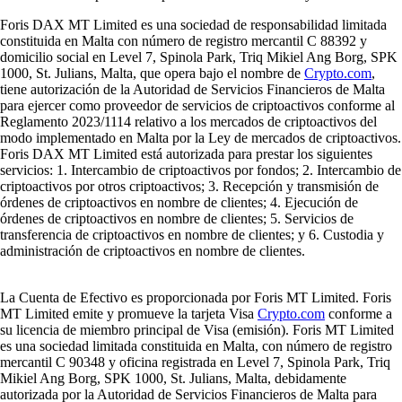
Foris DAX MT Limited es una sociedad de responsabilidad limitada
constituida en Malta con número de registro mercantil C 88392 y
domicilio social en Level 7, Spinola Park, Triq Mikiel Ang Borg, SPK
1000, St. Julians, Malta, que opera bajo el nombre de
Crypto.com
,
tiene autorización de la Autoridad de Servicios Financieros de Malta
para ejercer como proveedor de servicios de criptoactivos conforme al
Reglamento 2023/1114 relativo a los mercados de criptoactivos del
modo implementado en Malta por la Ley de mercados de criptoactivos.
Foris DAX MT Limited está autorizada para prestar los siguientes
servicios: 1. Intercambio de criptoactivos por fondos; 2. Intercambio de
criptoactivos por otros criptoactivos; 3. Recepción y transmisión de
órdenes de criptoactivos en nombre de clientes; 4. Ejecución de
órdenes de criptoactivos en nombre de clientes; 5. Servicios de
transferencia de criptoactivos en nombre de clientes; y 6. Custodia y
administración de criptoactivos en nombre de clientes.
La Cuenta de Efectivo es proporcionada por Foris MT Limited. Foris
MT Limited emite y promueve la tarjeta Visa
Crypto.com
conforme a
su licencia de miembro principal de Visa (emisión). Foris MT Limited
es una sociedad limitada constituida en Malta, con número de registro
mercantil C 90348 y oficina registrada en Level 7, Spinola Park, Triq
Mikiel Ang Borg, SPK 1000, St. Julians, Malta, debidamente
autorizada por la Autoridad de Servicios Financieros de Malta para