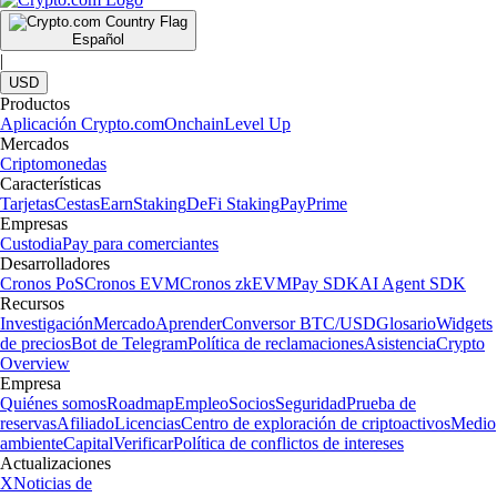
Español
|
USD
Productos
Aplicación Crypto.com
Onchain
Level Up
Mercados
Criptomonedas
Características
Tarjetas
Cestas
Earn
Staking
DeFi Staking
Pay
Prime
Empresas
Custodia
Pay para comerciantes
Desarrolladores
Cronos PoS
Cronos EVM
Cronos zkEVM
Pay SDK
AI Agent SDK
Recursos
Investigación
Mercado
Aprender
Conversor BTC/USD
Glosario
Widgets
de precios
Bot de Telegram
Política de reclamaciones
Asistencia
Crypto
Overview
Empresa
Quiénes somos
Roadmap
Empleo
Socios
Seguridad
Prueba de
reservas
Afiliado
Licencias
Centro de exploración de criptoactivos
Medio
ambiente
Capital
Verificar
Política de conflictos de intereses
Actualizaciones
X
Noticias de