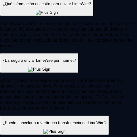
¿Qué información necesito para enviar LimeWire?
Para enviar LimeWire correctamente, necesitas la dirección exacta de
la cartera del destinatario y, según la red, una etiqueta de destino o
«memo». Apps como la de Crypto.com te permiten introducir estos
datos fácilmente o seleccionar directamente a tus contactos para evitar
errores.
¿Es seguro enviar LimeWire por internet?
Enviar LimeWire es seguro si utilizas plataformas de confianza y
sigues las buenas prácticas. Para proteger tu cuenta en cada
transferencia, usa plataformas que exijan medidas de seguridad
avanzadas, como la autenticación de dos factores (2FA), el uso de
llaves de paso (
passkeys
) o la lista blanca de carteras, funciones
prioritarias en la app de Crypto.com.
¿Puedo cancelar o revertir una transferencia de LimeWire?