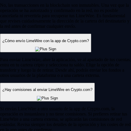
No, las transacciones en la blockchain son inmutables. Una vez que la
operación se ha autorizado y confirmado en la red, no es posible
cancelarla ni revertirla para recuperar tus LimeWire. Es fundamental
que revises cuidadosamente la dirección de la cartera del destinatario y
la red antes de confirmar cualquier envío.
¿Cómo envío LimeWire con la app de Crypto.com?
Para enviar LimeWire, abre la aplicación, ve al apartado de tus cuentas,
entra en tu cartera cripto y selecciona tu saldo. Elige la opción de
transferir y luego la de retirar. Desde ahí, podrás enviar los fondos a
otros usuarios de la plataforma o a una cartera externa.
¿Hay comisiones al enviar LimeWire en Crypto.com?
Si envías LimeWire a otro usuario de la app de Crypto.com, la
operación es instantánea y no tiene comisiones. Si prefieres retirar tus
LimeWire a una cartera externa, se aplicarán las comisiones de red
estándar. Revisa siempre los detalles de la operación y los costes de red
en la app antes de confirmar.