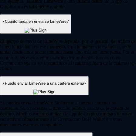
Por ejemplo, transferir LimeWire a otro usuario dentro de la app de
Crypto.com es totalmente gratuito.
¿Cuánto tarda en enviarse LimeWire?
El tiempo de envío de LimeWire depende, por lo general, del tráfico de
la red blockchain en ese momento. Una transferencia estándar puede
tardar desde unos pocos minutos hasta algo más en horas punta. Por el
contrario, los envíos entre usuarios dentro de plataformas como
Crypto.com suelen ser instantáneos al realizarse fuera de la cadena (
off-
chain
).
¿Puedo enviar LimeWire a una cartera externa?
Sí, puedes enviar LimeWire fácilmente a carteras externas no
custodias. Solo necesitas la dirección pública exacta de la cartera de
destino. Muchos usuarios utilizan la app de Crypto.com para transferir
sus activos cómodamente a la Crypto.com DeFi Wallet o a otras
direcciones externas compatibles.