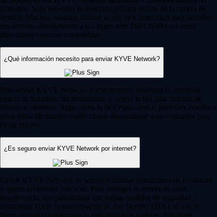
custodias. Solo necesitas la dirección pública exacta de la cartera de
destino. Muchos usuarios utilizan la app de Crypto.com para transferir
sus activos cómodamente a la Crypto.com DeFi Wallet o a otras
direcciones externas compatibles.
¿Qué información necesito para enviar KYVE Network?
Para enviar KYVE Network correctamente, necesitas la dirección
exacta de la cartera del destinatario y, según la red, una etiqueta de
destino o «memo». Apps como la de Crypto.com te permiten introducir
estos datos fácilmente o seleccionar directamente a tus contactos para
evitar errores.
¿Es seguro enviar KYVE Network por internet?
Enviar KYVE Network es seguro si utilizas plataformas de confianza
y sigues las buenas prácticas. Para proteger tu cuenta en cada
transferencia, usa plataformas que exijan medidas de seguridad
avanzadas, como la autenticación de dos factores (2FA), el uso de
llaves de paso (
passkeys
) o la lista blanca de carteras, funciones