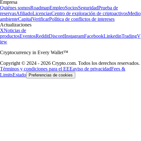
Empresa
Quiénes somos
Roadmap
Empleo
Socios
Seguridad
Prueba de
reservas
Afiliado
Licencias
Centro de exploración de criptoactivos
Medio
ambiente
Capital
Verificar
Política de conflictos de intereses
Actualizaciones
X
Noticias de
productos
Eventos
Reddit
Discord
Instagram
Facebook
Linkedin
TradingV
iew
Cryptocurrency in Every Wallet™
Copyright © 2024 - 2026 Crypto.com. Todos los derechos reservados.
Términos y condiciones para el EEE
aviso de privacidad
Fees &
Limits
Estado
Preferencias de cookies