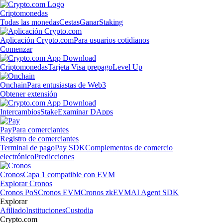
Criptomonedas
Todas las monedas
Cestas
Ganar
Staking
Aplicación Crypto.com
Para usuarios cotidianos
Comenzar
Criptomonedas
Tarjeta Visa prepago
Level Up
Onchain
Para entusiastas de Web3
Obtener extensión
Intercambios
Stake
Examinar DApps
Pay
Para comerciantes
Registro de comerciantes
Terminal de pago
Pay SDK
Complementos de comercio
electrónico
Predicciones
Cronos
Capa 1 compatible con EVM
Explorar Cronos
Cronos PoS
Cronos EVM
Cronos zkEVM
AI Agent SDK
Explorar
Afiliado
Instituciones
Custodia
Crypto.com