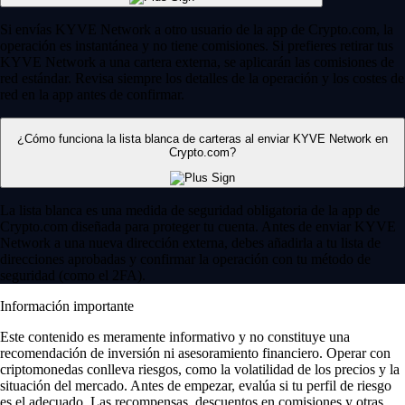
Si envías KYVE Network a otro usuario de la app de Crypto.com, la
operación es instantánea y no tiene comisiones. Si prefieres retirar tus
KYVE Network a una cartera externa, se aplicarán las comisiones de
red estándar. Revisa siempre los detalles de la operación y los costes de
red en la app antes de confirmar.
¿Cómo funciona la lista blanca de carteras al enviar KYVE Network en
Crypto.com?
La lista blanca es una medida de seguridad obligatoria de la app de
Crypto.com diseñada para proteger tu cuenta. Antes de enviar KYVE
Network a una nueva dirección externa, debes añadirla a tu lista de
direcciones aprobadas y confirmar la operación con tu método de
seguridad (como el 2FA).
Información importante
Este contenido es meramente informativo y no constituye una
recomendación de inversión ni asesoramiento financiero. Operar con
criptomonedas conlleva riesgos, como la volatilidad de los precios y la
situación del mercado. Antes de empezar, evalúa si tu perfil de riesgo
es el adecuado. Las recompensas, descuentos en comisiones y otras