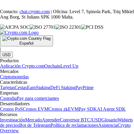
Contacto:
chat.crypto.com
| Oficina: Level 7, Spinola Park, Triq Mikiel
Ang Borg, St Julians SPK 1000 Malta.
Español
|
USD
Productos
Aplicación Crypto.com
Onchain
Level Up
Mercados
Criptomonedas
Características
Tarjetas
Cestas
Earn
Staking
DeFi Staking
Pay
Prime
Empresas
Custodia
Pay para comerciantes
Desarrolladores
Cronos PoS
Cronos EVM
Cronos zkEVM
Pay SDK
AI Agent SDK
Recursos
Investigación
Mercado
Aprender
Conversor BTC/USD
Glosario
Widgets
de precios
Bot de Telegram
Política de reclamaciones
Asistencia
Crypto
Overview