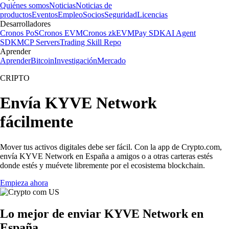
Quiénes somos
Noticias
Noticias de
productos
Eventos
Empleo
Socios
Seguridad
Licencias
Desarrolladores
Cronos PoS
Cronos EVM
Cronos zkEVM
Pay SDK
AI Agent
SDK
MCP Servers
Trading Skill Repo
Aprender
Aprender
Bitcoin
Investigación
Mercado
CRIPTO
Envía KYVE Network
fácilmente
Mover tus activos digitales debe ser fácil. Con la app de Crypto.com,
envía KYVE Network en España a amigos o a otras carteras estés
donde estés y muévete libremente por el ecosistema blockchain.
Empieza ahora
Lo mejor de enviar KYVE Network en
España