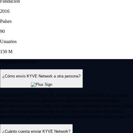
Fundación
2016
Países
90
Usuarios
150 M
Preguntas frecuentes
¿Cómo envío KYVE Network a otra persona?
Para enviar KYVE Network, solo necesitas la dirección de la wallet
del destinatario y una plataforma o monedero de criptomonedas.
Introduce la dirección, indica la cantidad y confirma la operación. Usar
una aplicación intuitiva como la de Crypto.com facilita el proceso,
permitiéndote gestionar tus transferencias directamente desde el móvil.
¿Cuánto cuesta enviar KYVE Network?