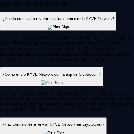
prioritarias en la app de Crypto.com.
¿Puedo cancelar o revertir una transferencia de KYVE Network?
No, las transacciones en la blockchain son inmutables. Una vez que la
operación se ha autorizado y confirmado en la red, no es posible
cancelarla ni revertirla para recuperar tus KYVE Network. Es
fundamental que revises cuidadosamente la dirección de la cartera del
destinatario y la red antes de confirmar cualquier envío.
¿Cómo envío KYVE Network con la app de Crypto.com?
Para enviar KYVE Network, abre la aplicación, ve al apartado de tus
cuentas, entra en tu cartera cripto y selecciona tu saldo. Elige la opción
de transferir y luego la de retirar. Desde ahí, podrás enviar los fondos a
otros usuarios de la plataforma o a una cartera externa.
¿Hay comisiones al enviar KYVE Network en Crypto.com?