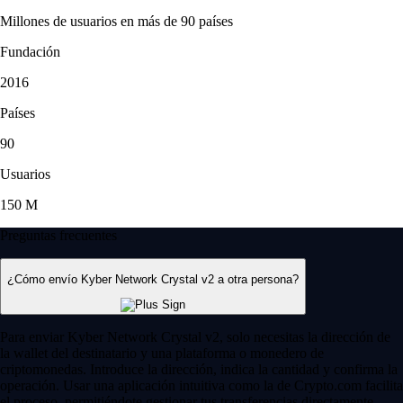
Millones de usuarios en más de 90 países
Fundación
2016
Países
90
Usuarios
150 M
Preguntas frecuentes
¿Cómo envío Kyber Network Crystal v2 a otra persona?
Para enviar Kyber Network Crystal v2, solo necesitas la dirección de
la wallet del destinatario y una plataforma o monedero de
criptomonedas. Introduce la dirección, indica la cantidad y confirma la
operación. Usar una aplicación intuitiva como la de Crypto.com facilita
el proceso, permitiéndote gestionar tus transferencias directamente