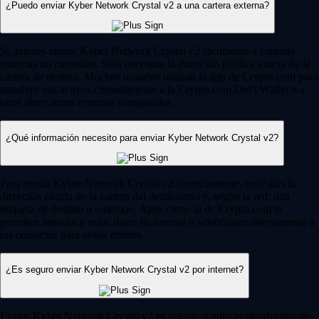
¿Puedo enviar Kyber Network Crystal v2 a una cartera externa?
Sí, puedes enviar Kyber Network Crystal v2 fácilmente a carteras
externas no custodias. Solo necesitas la dirección pública exacta de la
cartera de destino. Muchos usuarios utilizan la app de Crypto.com para
transferir sus activos cómodamente a la Crypto.com DeFi Wallet o a
otras direcciones externas compatibles.
¿Qué información necesito para enviar Kyber Network Crystal v2?
Para enviar Kyber Network Crystal v2 correctamente, necesitas la
dirección exacta de la cartera del destinatario y, según la red, una
etiqueta de destino o «memo». Apps como la de Crypto.com te
permiten introducir estos datos fácilmente o seleccionar directamente a
tus contactos para evitar errores.
¿Es seguro enviar Kyber Network Crystal v2 por internet?
Enviar Kyber Network Crystal v2 es seguro si utilizas plataformas de