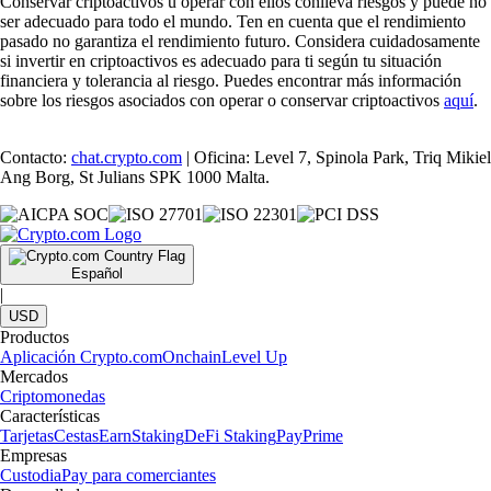
Conservar criptoactivos u operar con ellos conlleva riesgos y puede no
ser adecuado para todo el mundo. Ten en cuenta que el rendimiento
pasado no garantiza el rendimiento futuro. Considera cuidadosamente
si invertir en criptoactivos es adecuado para ti según tu situación
financiera y tolerancia al riesgo. Puedes encontrar más información
sobre los riesgos asociados con operar o conservar criptoactivos
aquí
.
Contacto:
chat.crypto.com
| Oficina: Level 7, Spinola Park, Triq Mikiel
Ang Borg, St Julians SPK 1000 Malta.
Español
|
USD
Productos
Aplicación Crypto.com
Onchain
Level Up
Mercados
Criptomonedas
Características
Tarjetas
Cestas
Earn
Staking
DeFi Staking
Pay
Prime
Empresas
Custodia
Pay para comerciantes