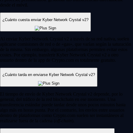
desde el móvil.
¿Cuánto cuesta enviar Kyber Network Crystal v2?
Al enviar Kyber Network Crystal v2 a través de su red nativa, suelen
aplicarse comisiones de red o de «gas», que varían según la saturación
de la misma. Sin embargo, algunas plataformas permiten evitar estos
costes. Por ejemplo, transferir Kyber Network Crystal v2 a otro
usuario dentro de la app de Crypto.com es totalmente gratuito.
¿Cuánto tarda en enviarse Kyber Network Crystal v2?
El tiempo de envío de Kyber Network Crystal v2 depende, por lo
general, del tráfico de la red blockchain en ese momento. Una
transferencia estándar puede tardar desde unos pocos minutos hasta
algo más en horas punta. Por el contrario, los envíos entre usuarios
dentro de plataformas como Crypto.com suelen ser instantáneos al
realizarse fuera de la cadena (
off-chain
).