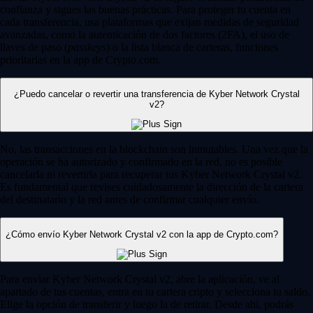
confianza y sigues las buenas prácticas. Para proteger tu cuenta en
cada transferencia, usa plataformas que exijan medidas de seguridad
avanzadas, como la autenticación de dos factores (2FA), el uso de
llaves de paso (
passkeys
) o la lista blanca de carteras, funciones
prioritarias en la app de Crypto.com.
¿Puedo cancelar o revertir una transferencia de Kyber Network Crystal
v2?
No, las transacciones en la blockchain son inmutables. Una vez que la
operación se ha autorizado y confirmado en la red, no es posible
cancelarla ni revertirla para recuperar tus Kyber Network Crystal v2.
Es fundamental que revises cuidadosamente la dirección de la cartera
del destinatario y la red antes de confirmar cualquier envío.
¿Cómo envío Kyber Network Crystal v2 con la app de Crypto.com?
Para enviar Kyber Network Crystal v2, abre la aplicación, ve al
apartado de tus cuentas, entra en tu cartera cripto y selecciona tu saldo.
Elige la opción de transferir y luego la de retirar. Desde ahí, podrás