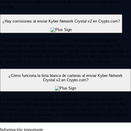
enviar los fondos a otros usuarios de la plataforma o a una cartera
externa.
¿Hay comisiones al enviar Kyber Network Crystal v2 en Crypto.com?
Si envías Kyber Network Crystal v2 a otro usuario de la app de
Crypto.com, la operación es instantánea y no tiene comisiones. Si
prefieres retirar tus Kyber Network Crystal v2 a una cartera externa, se
aplicarán las comisiones de red estándar. Revisa siempre los detalles de
la operación y los costes de red en la app antes de confirmar.
¿Cómo funciona la lista blanca de carteras al enviar Kyber Network
Crystal v2 en Crypto.com?
La lista blanca es una medida de seguridad obligatoria de la app de
Crypto.com diseñada para proteger tu cuenta. Antes de enviar Kyber
Network Crystal v2 a una nueva dirección externa, debes añadirla a tu
lista de direcciones aprobadas y confirmar la operación con tu método
de seguridad (como el 2FA).
Información importante