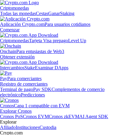
Criptomonedas
Todas las monedas
Cestas
Ganar
Staking
Aplicación Crypto.com
Para usuarios cotidianos
Comenzar
Criptomonedas
Tarjeta Visa prepago
Level Up
Onchain
Para entusiastas de Web3
Obtener extensión
Intercambios
Stake
Examinar DApps
Pay
Para comerciantes
Registro de comerciantes
Terminal de pago
Pay SDK
Complementos de comercio
electrónico
Predicciones
Cronos
Capa 1 compatible con EVM
Explorar Cronos
Cronos PoS
Cronos EVM
Cronos zkEVM
AI Agent SDK
Explorar
Afiliado
Instituciones
Custodia
Crypto.com