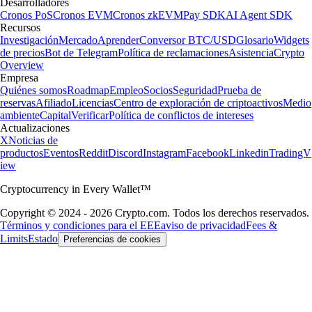
Desarrolladores
Cronos PoS
Cronos EVM
Cronos zkEVM
Pay SDK
AI Agent SDK
Recursos
Investigación
Mercado
Aprender
Conversor BTC/USD
Glosario
Widgets
de precios
Bot de Telegram
Política de reclamaciones
Asistencia
Crypto
Overview
Empresa
Quiénes somos
Roadmap
Empleo
Socios
Seguridad
Prueba de
reservas
Afiliado
Licencias
Centro de exploración de criptoactivos
Medio
ambiente
Capital
Verificar
Política de conflictos de intereses
Actualizaciones
X
Noticias de
productos
Eventos
Reddit
Discord
Instagram
Facebook
Linkedin
TradingV
iew
Cryptocurrency in Every Wallet™
Copyright © 2024 - 2026 Crypto.com. Todos los derechos reservados.
Términos y condiciones para el EEE
aviso de privacidad
Fees &
Limits
Estado
Preferencias de cookies