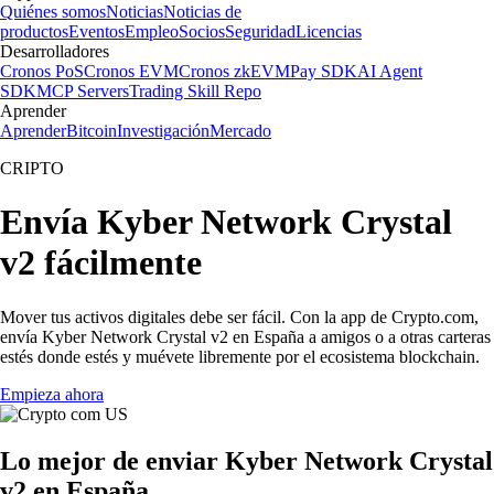
Quiénes somos
Noticias
Noticias de
productos
Eventos
Empleo
Socios
Seguridad
Licencias
Desarrolladores
Cronos PoS
Cronos EVM
Cronos zkEVM
Pay SDK
AI Agent
SDK
MCP Servers
Trading Skill Repo
Aprender
Aprender
Bitcoin
Investigación
Mercado
CRIPTO
Envía Kyber Network Crystal
v2 fácilmente
Mover tus activos digitales debe ser fácil. Con la app de Crypto.com,
envía Kyber Network Crystal v2 en España a amigos o a otras carteras
estés donde estés y muévete libremente por el ecosistema blockchain.
Empieza ahora
Lo mejor de enviar Kyber Network Crystal
v2 en España