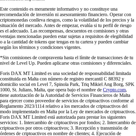
Este contenido es meramente informativo y no constituye una
recomendación de inversión ni asesoramiento financiero. Operar con
criptomonedas conlleva riesgos, como la volatilidad de los precios y la
situación del mercado. Antes de empezar, evalúa si tu perfil de riesgo
es el adecuado. Las recompensas, descuentos en comisiones y otras
ventajas mencionadas pueden estar sujetas a requisitos de elegibilidad
o a la cantidad de tokens que tengas en tu cartera y pueden cambiar
según los términos y condiciones vigentes.
*Sin comisiones de compraventa hasta el límite de transacciones de tu
nivel de Level Up. Pueden aplicarse otras comisiones y diferenciales.
Foris DAX MT Limited es una sociedad de responsabilidad limitada
constituida en Malta con número de registro mercantil C 88392 y
domicilio social en Level 7, Spinola Park, Triq Mikiel Ang Borg, SPK
1000, St. Julians, Malta, que opera bajo el nombre de
Crypto.com
,
tiene autorización de la Autoridad de Servicios Financieros de Malta
para ejercer como proveedor de servicios de criptoactivos conforme al
Reglamento 2023/1114 relativo a los mercados de criptoactivos del
modo implementado en Malta por la Ley de mercados de criptoactivos.
Foris DAX MT Limited está autorizada para prestar los siguientes
servicios: 1. Intercambio de criptoactivos por fondos; 2. Intercambio de
criptoactivos por otros criptoactivos; 3. Recepción y transmisión de
órdenes de criptoactivos en nombre de clientes; 4. Ejecución de