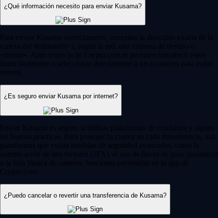
¿Qué información necesito para enviar Kusama?
Para enviar Kusama correctamente, necesitas la dirección exacta de la
cartera del destinatario y, según la red, una etiqueta de destino o
«memo». Apps como la de Crypto.com te permiten introducir estos
datos fácilmente o seleccionar directamente a tus contactos para evitar
errores.
¿Es seguro enviar Kusama por internet?
Enviar Kusama es seguro si utilizas plataformas de confianza y sigues
las buenas prácticas. Para proteger tu cuenta en cada transferencia, usa
plataformas que exijan medidas de seguridad avanzadas, como la
autenticación de dos factores (2FA), el uso de llaves de paso (
passkeys
)
o la lista blanca de carteras, funciones prioritarias en la app de
Crypto.com.
¿Puedo cancelar o revertir una transferencia de Kusama?