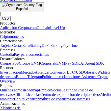
Español
|
USD
Productos
Aplicación Crypto.com
Onchain
Level Up
Mercados
Criptomonedas
Características
Tarjetas
Cestas
Earn
Staking
DeFi Staking
Pay
Prime
Empresas
Custodia
Pay para comerciantes
Desarrolladores
Cronos PoS
Cronos EVM
Cronos zkEVM
Pay SDK
AI Agent SDK
Recursos
Investigación
Mercado
Aprender
Conversor BTC/USD
Glosario
Widgets
de precios
Bot de Telegram
Política de reclamaciones
Asistencia
Crypto
Overview
Empresa
Quiénes somos
Roadmap
Empleo
Socios
Seguridad
Prueba de
reservas
Afiliado
Licencias
Centro de exploración de criptoactivos
Medio
ambiente
Capital
Verificar
Política de conflictos de intereses
Actualizaciones
X
Noticias de