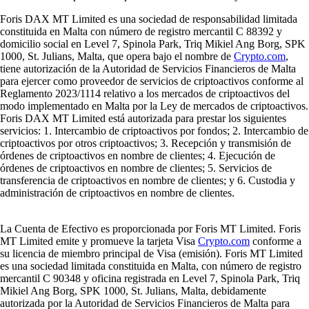
Foris DAX MT Limited es una sociedad de responsabilidad limitada
constituida en Malta con número de registro mercantil C 88392 y
domicilio social en Level 7, Spinola Park, Triq Mikiel Ang Borg, SPK
1000, St. Julians, Malta, que opera bajo el nombre de
Crypto.com
,
tiene autorización de la Autoridad de Servicios Financieros de Malta
para ejercer como proveedor de servicios de criptoactivos conforme al
Reglamento 2023/1114 relativo a los mercados de criptoactivos del
modo implementado en Malta por la Ley de mercados de criptoactivos.
Foris DAX MT Limited está autorizada para prestar los siguientes
servicios: 1. Intercambio de criptoactivos por fondos; 2. Intercambio de
criptoactivos por otros criptoactivos; 3. Recepción y transmisión de
órdenes de criptoactivos en nombre de clientes; 4. Ejecución de
órdenes de criptoactivos en nombre de clientes; 5. Servicios de
transferencia de criptoactivos en nombre de clientes; y 6. Custodia y
administración de criptoactivos en nombre de clientes.
La Cuenta de Efectivo es proporcionada por Foris MT Limited. Foris
MT Limited emite y promueve la tarjeta Visa
Crypto.com
conforme a
su licencia de miembro principal de Visa (emisión). Foris MT Limited
es una sociedad limitada constituida en Malta, con número de registro
mercantil C 90348 y oficina registrada en Level 7, Spinola Park, Triq
Mikiel Ang Borg, SPK 1000, St. Julians, Malta, debidamente
autorizada por la Autoridad de Servicios Financieros de Malta para