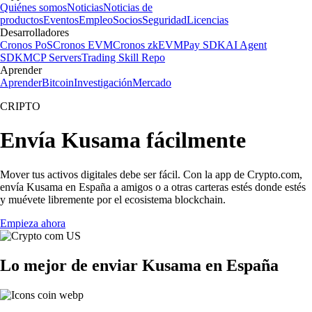
Quiénes somos
Noticias
Noticias de
productos
Eventos
Empleo
Socios
Seguridad
Licencias
Desarrolladores
Cronos PoS
Cronos EVM
Cronos zkEVM
Pay SDK
AI Agent
SDK
MCP Servers
Trading Skill Repo
Aprender
Aprender
Bitcoin
Investigación
Mercado
CRIPTO
Envía Kusama fácilmente
Mover tus activos digitales debe ser fácil. Con la app de Crypto.com,
envía Kusama en España a amigos o a otras carteras estés donde estés
y muévete libremente por el ecosistema blockchain.
Empieza ahora
Lo mejor de enviar Kusama en España