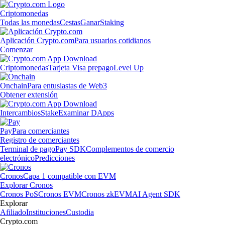
Criptomonedas
Todas las monedas
Cestas
Ganar
Staking
Aplicación Crypto.com
Para usuarios cotidianos
Comenzar
Criptomonedas
Tarjeta Visa prepago
Level Up
Onchain
Para entusiastas de Web3
Obtener extensión
Intercambios
Stake
Examinar DApps
Pay
Para comerciantes
Registro de comerciantes
Terminal de pago
Pay SDK
Complementos de comercio
electrónico
Predicciones
Cronos
Capa 1 compatible con EVM
Explorar Cronos
Cronos PoS
Cronos EVM
Cronos zkEVM
AI Agent SDK
Explorar
Afiliado
Instituciones
Custodia
Crypto.com