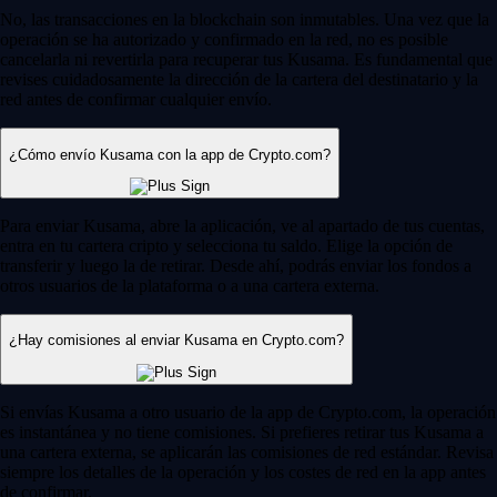
No, las transacciones en la blockchain son inmutables. Una vez que la
operación se ha autorizado y confirmado en la red, no es posible
cancelarla ni revertirla para recuperar tus Kusama. Es fundamental que
revises cuidadosamente la dirección de la cartera del destinatario y la
red antes de confirmar cualquier envío.
¿Cómo envío Kusama con la app de Crypto.com?
Para enviar Kusama, abre la aplicación, ve al apartado de tus cuentas,
entra en tu cartera cripto y selecciona tu saldo. Elige la opción de
transferir y luego la de retirar. Desde ahí, podrás enviar los fondos a
otros usuarios de la plataforma o a una cartera externa.
¿Hay comisiones al enviar Kusama en Crypto.com?
Si envías Kusama a otro usuario de la app de Crypto.com, la operación
es instantánea y no tiene comisiones. Si prefieres retirar tus Kusama a
una cartera externa, se aplicarán las comisiones de red estándar. Revisa
siempre los detalles de la operación y los costes de red en la app antes
de confirmar.