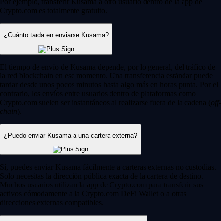
Por ejemplo, transferir Kusama a otro usuario dentro de la app de
Crypto.com es totalmente gratuito.
¿Cuánto tarda en enviarse Kusama?
El tiempo de envío de Kusama depende, por lo general, del tráfico de
la red blockchain en ese momento. Una transferencia estándar puede
tardar desde unos pocos minutos hasta algo más en horas punta. Por el
contrario, los envíos entre usuarios dentro de plataformas como
Crypto.com suelen ser instantáneos al realizarse fuera de la cadena (
off-
chain
).
¿Puedo enviar Kusama a una cartera externa?
Sí, puedes enviar Kusama fácilmente a carteras externas no custodias.
Solo necesitas la dirección pública exacta de la cartera de destino.
Muchos usuarios utilizan la app de Crypto.com para transferir sus
activos cómodamente a la Crypto.com DeFi Wallet o a otras
direcciones externas compatibles.