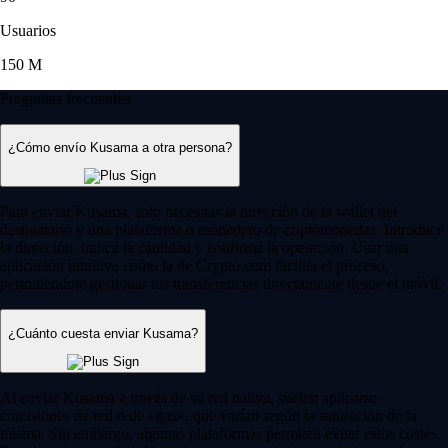
Usuarios
150 M
Preguntas frecuentes
¿Cómo envío Kusama a otra persona?
Para enviar Kusama, solo necesitas la dirección de la wallet del
destinatario y una plataforma o monedero de criptomonedas. Introduce
la dirección, indica la cantidad y confirma la operación. Usar una
aplicación intuitiva como la de Crypto.com facilita el proceso,
permitiéndote gestionar tus transferencias directamente desde el móvil.
¿Cuánto cuesta enviar Kusama?
Al enviar Kusama a través de su red nativa, suelen aplicarse
comisiones de red o de «gas», que varían según la saturación de la
misma. Sin embargo, algunas plataformas permiten evitar estos costes.