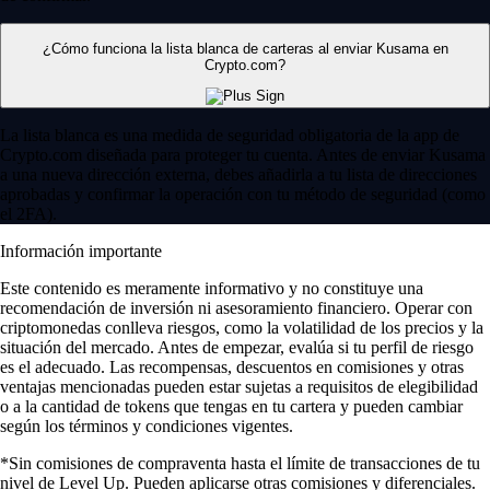
¿Cómo funciona la lista blanca de carteras al enviar Kusama en
Crypto.com?
La lista blanca es una medida de seguridad obligatoria de la app de
Crypto.com diseñada para proteger tu cuenta. Antes de enviar Kusama
a una nueva dirección externa, debes añadirla a tu lista de direcciones
aprobadas y confirmar la operación con tu método de seguridad (como
el 2FA).
Información importante
Este contenido es meramente informativo y no constituye una
recomendación de inversión ni asesoramiento financiero. Operar con
criptomonedas conlleva riesgos, como la volatilidad de los precios y la
situación del mercado. Antes de empezar, evalúa si tu perfil de riesgo
es el adecuado. Las recompensas, descuentos en comisiones y otras
ventajas mencionadas pueden estar sujetas a requisitos de elegibilidad
o a la cantidad de tokens que tengas en tu cartera y pueden cambiar
según los términos y condiciones vigentes.
*Sin comisiones de compraventa hasta el límite de transacciones de tu
nivel de Level Up. Pueden aplicarse otras comisiones y diferenciales.