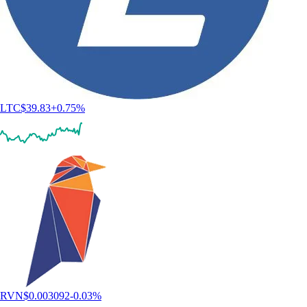
LTC
$
39.83
+
0.75
%
RVN
$
0.003092
-0.03
%