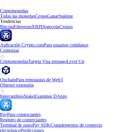
Criptomonedas
Todas las monedas
Cestas
Ganar
Staking
Tendencias
Bitcoin
Ethereum
XRP
Dogecoin
Cronos
Aplicación Crypto.com
Para usuarios cotidianos
Comenzar
Criptomonedas
Tarjeta Visa prepago
Level Up
Onchain
Para entusiastas de Web3
Obtener extensión
Intercambios
Stake
Examinar DApps
Pay
Para comerciantes
Registro de comerciantes
Terminal de pago
Pay SDK
Complementos de comercio
electrónico
Predicciones