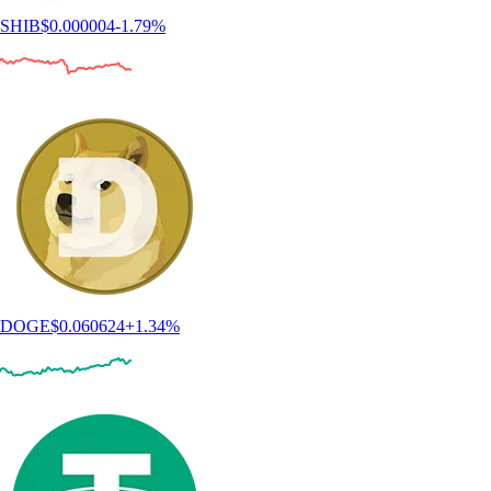
SHIB
$
0.000004
-1.79
%
DOGE
$
0.060624
+
1.34
%