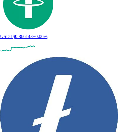
USDT
$
0.866143
+
0.06
%