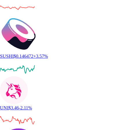
SUSHI
$
0.146472
+
3.57
%
UNI
$
3.46
-2.11
%