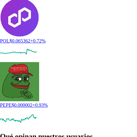
POL
$
0.065362
+
0.72
%
PEPE
$
0.000002
+
0.93
%
Qué opinan nuestros usuarios