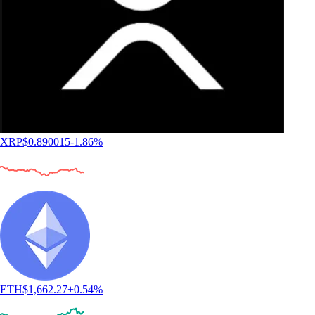
XRP
$
0.890015
-1.86
%
ETH
$
1,662.27
+
0.54
%