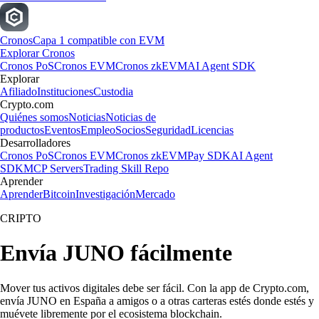
Cronos
Capa 1 compatible con EVM
Explorar Cronos
Cronos PoS
Cronos EVM
Cronos zkEVM
AI Agent SDK
Explorar
Afiliado
Instituciones
Custodia
Crypto.com
Quiénes somos
Noticias
Noticias de
productos
Eventos
Empleo
Socios
Seguridad
Licencias
Desarrolladores
Cronos PoS
Cronos EVM
Cronos zkEVM
Pay SDK
AI Agent
SDK
MCP Servers
Trading Skill Repo
Aprender
Aprender
Bitcoin
Investigación
Mercado
CRIPTO
Envía JUNO fácilmente
Mover tus activos digitales debe ser fácil. Con la app de Crypto.com,
envía JUNO en España a amigos o a otras carteras estés donde estés y
muévete libremente por el ecosistema blockchain.