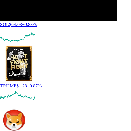
SOL
$
64.03
+
0.88
%
TRUMP
$
1.28
+
0.87
%