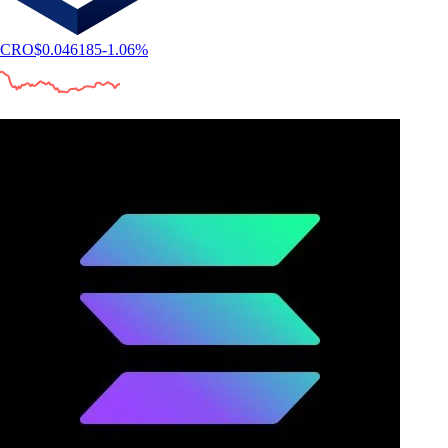
CRO
$
0.046185
-1.06
%