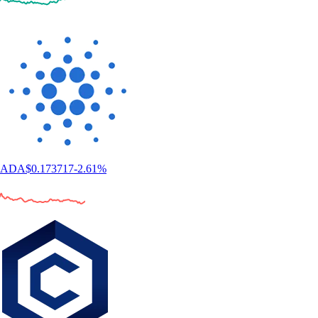
ADA
$
0.173717
-2.61
%