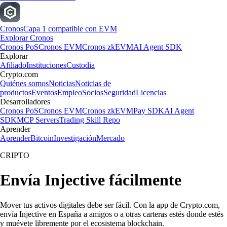
Cronos
Capa 1 compatible con EVM
Explorar Cronos
Cronos PoS
Cronos EVM
Cronos zkEVM
AI Agent SDK
Explorar
Afiliado
Instituciones
Custodia
Crypto.com
Quiénes somos
Noticias
Noticias de
productos
Eventos
Empleo
Socios
Seguridad
Licencias
Desarrolladores
Cronos PoS
Cronos EVM
Cronos zkEVM
Pay SDK
AI Agent
SDK
MCP Servers
Trading Skill Repo
Aprender
Aprender
Bitcoin
Investigación
Mercado
CRIPTO
Envía Injective fácilmente
Mover tus activos digitales debe ser fácil. Con la app de Crypto.com,
envía Injective en España a amigos o a otras carteras estés donde estés
y muévete libremente por el ecosistema blockchain.