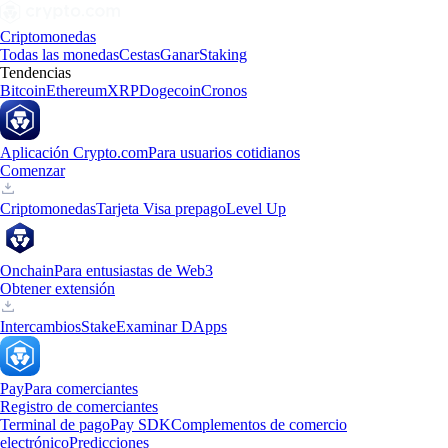
Criptomonedas
Todas las monedas
Cestas
Ganar
Staking
Tendencias
Bitcoin
Ethereum
XRP
Dogecoin
Cronos
Aplicación Crypto.com
Para usuarios cotidianos
Comenzar
Criptomonedas
Tarjeta Visa prepago
Level Up
Onchain
Para entusiastas de Web3
Obtener extensión
Intercambios
Stake
Examinar DApps
Pay
Para comerciantes
Registro de comerciantes
Terminal de pago
Pay SDK
Complementos de comercio
electrónico
Predicciones