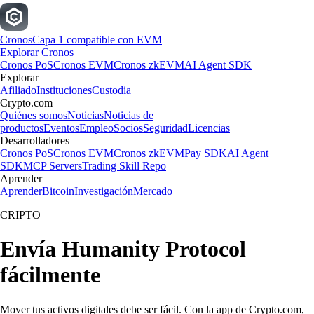
Cronos
Capa 1 compatible con EVM
Explorar Cronos
Cronos PoS
Cronos EVM
Cronos zkEVM
AI Agent SDK
Explorar
Afiliado
Instituciones
Custodia
Crypto.com
Quiénes somos
Noticias
Noticias de
productos
Eventos
Empleo
Socios
Seguridad
Licencias
Desarrolladores
Cronos PoS
Cronos EVM
Cronos zkEVM
Pay SDK
AI Agent
SDK
MCP Servers
Trading Skill Repo
Aprender
Aprender
Bitcoin
Investigación
Mercado
CRIPTO
Envía Humanity Protocol
fácilmente
Mover tus activos digitales debe ser fácil. Con la app de Crypto.com,