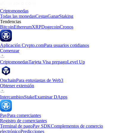
Criptomonedas
Todas las monedas
Cestas
Ganar
Staking
Tendencias
Bitcoin
Ethereum
XRP
Dogecoin
Cronos
Aplicación Crypto.com
Para usuarios cotidianos
Comenzar
Criptomonedas
Tarjeta Visa prepago
Level Up
Onchain
Para entusiastas de Web3
Obtener extensión
Intercambios
Stake
Examinar DApps
Pay
Para comerciantes
Registro de comerciantes
Terminal de pago
Pay SDK
Complementos de comercio
electrónico
Predicciones