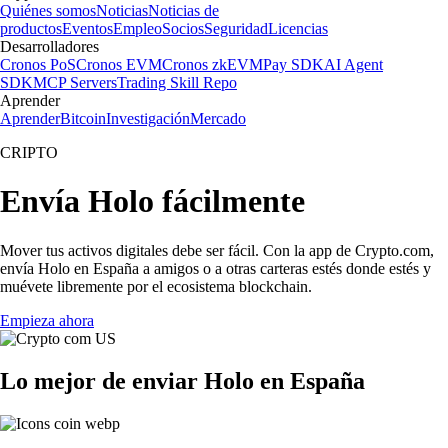
Quiénes somos
Noticias
Noticias de
productos
Eventos
Empleo
Socios
Seguridad
Licencias
Desarrolladores
Cronos PoS
Cronos EVM
Cronos zkEVM
Pay SDK
AI Agent
SDK
MCP Servers
Trading Skill Repo
Aprender
Aprender
Bitcoin
Investigación
Mercado
CRIPTO
Envía Holo fácilmente
Mover tus activos digitales debe ser fácil. Con la app de Crypto.com,
envía Holo en España a amigos o a otras carteras estés donde estés y
muévete libremente por el ecosistema blockchain.
Empieza ahora
Lo mejor de enviar Holo en España