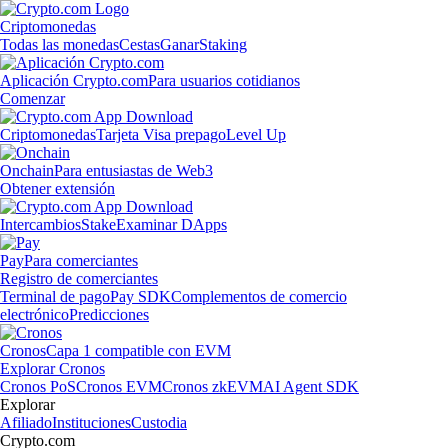
Criptomonedas
Todas las monedas
Cestas
Ganar
Staking
Aplicación Crypto.com
Para usuarios cotidianos
Comenzar
Criptomonedas
Tarjeta Visa prepago
Level Up
Onchain
Para entusiastas de Web3
Obtener extensión
Intercambios
Stake
Examinar DApps
Pay
Para comerciantes
Registro de comerciantes
Terminal de pago
Pay SDK
Complementos de comercio
electrónico
Predicciones
Cronos
Capa 1 compatible con EVM
Explorar Cronos
Cronos PoS
Cronos EVM
Cronos zkEVM
AI Agent SDK
Explorar
Afiliado
Instituciones
Custodia
Crypto.com