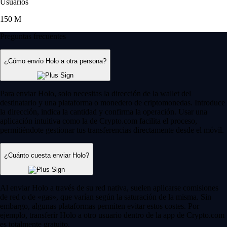
Usuarios
150 M
Preguntas frecuentes
¿Cómo envío Holo a otra persona?
Para enviar Holo, solo necesitas la dirección de la wallet del
destinatario y una plataforma o monedero de criptomonedas. Introduce
la dirección, indica la cantidad y confirma la operación. Usar una
aplicación intuitiva como la de Crypto.com facilita el proceso,
permitiéndote gestionar tus transferencias directamente desde el móvil.
¿Cuánto cuesta enviar Holo?
Al enviar Holo a través de su red nativa, suelen aplicarse comisiones
de red o de «gas», que varían según la saturación de la misma. Sin
embargo, algunas plataformas permiten evitar estos costes. Por
ejemplo, transferir Holo a otro usuario dentro de la app de Crypto.com
es totalmente gratuito.