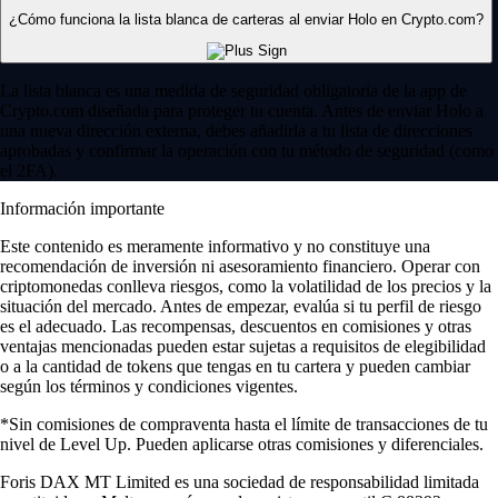
¿Cómo funciona la lista blanca de carteras al enviar Holo en Crypto.com?
La lista blanca es una medida de seguridad obligatoria de la app de
Crypto.com diseñada para proteger tu cuenta. Antes de enviar Holo a
una nueva dirección externa, debes añadirla a tu lista de direcciones
aprobadas y confirmar la operación con tu método de seguridad (como
el 2FA).
Información importante
Este contenido es meramente informativo y no constituye una
recomendación de inversión ni asesoramiento financiero. Operar con
criptomonedas conlleva riesgos, como la volatilidad de los precios y la
situación del mercado. Antes de empezar, evalúa si tu perfil de riesgo
es el adecuado. Las recompensas, descuentos en comisiones y otras
ventajas mencionadas pueden estar sujetas a requisitos de elegibilidad
o a la cantidad de tokens que tengas en tu cartera y pueden cambiar
según los términos y condiciones vigentes.
*Sin comisiones de compraventa hasta el límite de transacciones de tu
nivel de Level Up. Pueden aplicarse otras comisiones y diferenciales.
Foris DAX MT Limited es una sociedad de responsabilidad limitada