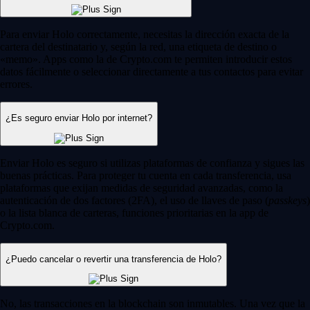
Para enviar Holo correctamente, necesitas la dirección exacta de la
cartera del destinatario y, según la red, una etiqueta de destino o
«memo». Apps como la de Crypto.com te permiten introducir estos
datos fácilmente o seleccionar directamente a tus contactos para evitar
errores.
¿Es seguro enviar Holo por internet?
Enviar Holo es seguro si utilizas plataformas de confianza y sigues las
buenas prácticas. Para proteger tu cuenta en cada transferencia, usa
plataformas que exijan medidas de seguridad avanzadas, como la
autenticación de dos factores (2FA), el uso de llaves de paso (
passkeys
)
o la lista blanca de carteras, funciones prioritarias en la app de
Crypto.com.
¿Puedo cancelar o revertir una transferencia de Holo?
No, las transacciones en la blockchain son inmutables. Una vez que la