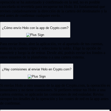
operación se ha autorizado y confirmado en la red, no es posible
cancelarla ni revertirla para recuperar tus Holo. Es fundamental que
revises cuidadosamente la dirección de la cartera del destinatario y la
red antes de confirmar cualquier envío.
¿Cómo envío Holo con la app de Crypto.com?
Para enviar Holo, abre la aplicación, ve al apartado de tus cuentas,
entra en tu cartera cripto y selecciona tu saldo. Elige la opción de
transferir y luego la de retirar. Desde ahí, podrás enviar los fondos a
otros usuarios de la plataforma o a una cartera externa.
¿Hay comisiones al enviar Holo en Crypto.com?
Si envías Holo a otro usuario de la app de Crypto.com, la operación es
instantánea y no tiene comisiones. Si prefieres retirar tus Holo a una
cartera externa, se aplicarán las comisiones de red estándar. Revisa
siempre los detalles de la operación y los costes de red en la app antes
de confirmar.