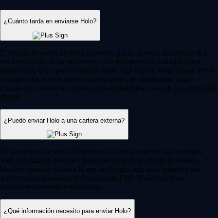
¿Cuánto tarda en enviarse Holo?
El tiempo de envío de Holo depende, por lo general, del tráfico de la
red blockchain en ese momento. Una transferencia estándar puede
tardar desde unos pocos minutos hasta algo más en horas punta. Por el
contrario, los envíos entre usuarios dentro de plataformas como
Crypto.com suelen ser instantáneos al realizarse fuera de la cadena (
off-
chain
).
¿Puedo enviar Holo a una cartera externa?
Sí, puedes enviar Holo fácilmente a carteras externas no custodias.
Solo necesitas la dirección pública exacta de la cartera de destino.
Muchos usuarios utilizan la app de Crypto.com para transferir sus
activos cómodamente a la Crypto.com DeFi Wallet o a otras
direcciones externas compatibles.
¿Qué información necesito para enviar Holo?