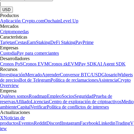
|
USD
Productos
Aplicación Crypto.com
Onchain
Level Up
Mercados
Criptomonedas
Características
Tarjetas
Cestas
Earn
Staking
DeFi Staking
Pay
Prime
Empresas
Custodia
Pay para comerciantes
Desarrolladores
Cronos PoS
Cronos EVM
Cronos zkEVM
Pay SDK
AI Agent SDK
Recursos
Investigación
Mercado
Aprender
Conversor BTC/USD
Glosario
Widgets
de precios
Bot de Telegram
Política de reclamaciones
Asistencia
Crypto
Overview
Empresa
Quiénes somos
Roadmap
Empleo
Socios
Seguridad
Prueba de
reservas
Afiliado
Licencias
Centro de exploración de criptoactivos
Medio
ambiente
Capital
Verificar
Política de conflictos de intereses
Actualizaciones
X
Noticias de
productos
Eventos
Reddit
Discord
Instagram
Facebook
Linkedin
TradingV
iew