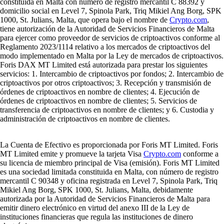
constituida en Malta con número de registro mercantil C 88392 y
domicilio social en Level 7, Spinola Park, Triq Mikiel Ang Borg, SPK
1000, St. Julians, Malta, que opera bajo el nombre de
Crypto.com
,
tiene autorización de la Autoridad de Servicios Financieros de Malta
para ejercer como proveedor de servicios de criptoactivos conforme al
Reglamento 2023/1114 relativo a los mercados de criptoactivos del
modo implementado en Malta por la Ley de mercados de criptoactivos.
Foris DAX MT Limited está autorizada para prestar los siguientes
servicios: 1. Intercambio de criptoactivos por fondos; 2. Intercambio de
criptoactivos por otros criptoactivos; 3. Recepción y transmisión de
órdenes de criptoactivos en nombre de clientes; 4. Ejecución de
órdenes de criptoactivos en nombre de clientes; 5. Servicios de
transferencia de criptoactivos en nombre de clientes; y 6. Custodia y
administración de criptoactivos en nombre de clientes.
La Cuenta de Efectivo es proporcionada por Foris MT Limited. Foris
MT Limited emite y promueve la tarjeta Visa
Crypto.com
conforme a
su licencia de miembro principal de Visa (emisión). Foris MT Limited
es una sociedad limitada constituida en Malta, con número de registro
mercantil C 90348 y oficina registrada en Level 7, Spinola Park, Triq
Mikiel Ang Borg, SPK 1000, St. Julians, Malta, debidamente
autorizada por la Autoridad de Servicios Financieros de Malta para
emitir dinero electrónico en virtud del anexo III de la Ley de
instituciones financieras que regula las instituciones de dinero