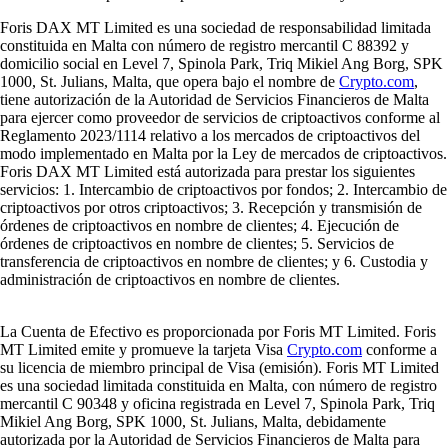
Foris DAX MT Limited es una sociedad de responsabilidad limitada
constituida en Malta con número de registro mercantil C 88392 y
domicilio social en Level 7, Spinola Park, Triq Mikiel Ang Borg, SPK
1000, St. Julians, Malta, que opera bajo el nombre de
Crypto.com
,
tiene autorización de la Autoridad de Servicios Financieros de Malta
para ejercer como proveedor de servicios de criptoactivos conforme al
Reglamento 2023/1114 relativo a los mercados de criptoactivos del
modo implementado en Malta por la Ley de mercados de criptoactivos.
Foris DAX MT Limited está autorizada para prestar los siguientes
servicios: 1. Intercambio de criptoactivos por fondos; 2. Intercambio de
criptoactivos por otros criptoactivos; 3. Recepción y transmisión de
órdenes de criptoactivos en nombre de clientes; 4. Ejecución de
órdenes de criptoactivos en nombre de clientes; 5. Servicios de
transferencia de criptoactivos en nombre de clientes; y 6. Custodia y
administración de criptoactivos en nombre de clientes.
La Cuenta de Efectivo es proporcionada por Foris MT Limited. Foris
MT Limited emite y promueve la tarjeta Visa
Crypto.com
conforme a
su licencia de miembro principal de Visa (emisión). Foris MT Limited
es una sociedad limitada constituida en Malta, con número de registro
mercantil C 90348 y oficina registrada en Level 7, Spinola Park, Triq
Mikiel Ang Borg, SPK 1000, St. Julians, Malta, debidamente
autorizada por la Autoridad de Servicios Financieros de Malta para