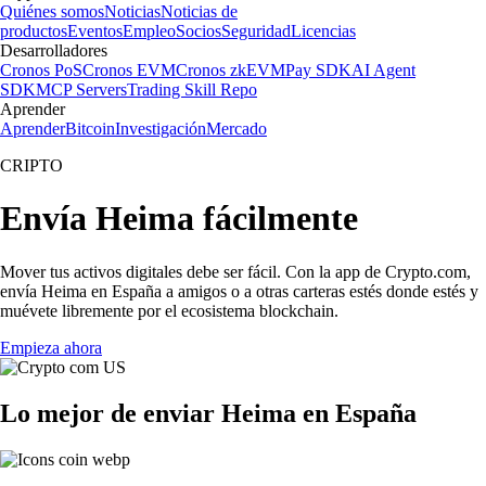
Quiénes somos
Noticias
Noticias de
productos
Eventos
Empleo
Socios
Seguridad
Licencias
Desarrolladores
Cronos PoS
Cronos EVM
Cronos zkEVM
Pay SDK
AI Agent
SDK
MCP Servers
Trading Skill Repo
Aprender
Aprender
Bitcoin
Investigación
Mercado
CRIPTO
Envía Heima fácilmente
Mover tus activos digitales debe ser fácil. Con la app de Crypto.com,
envía Heima en España a amigos o a otras carteras estés donde estés y
muévete libremente por el ecosistema blockchain.
Empieza ahora
Lo mejor de enviar Heima en España