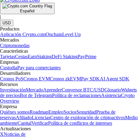
Español
|
USD
Productos
Aplicación Crypto.com
Onchain
Level Up
Mercados
Criptomonedas
Características
Tarjetas
Cestas
Earn
Staking
DeFi Staking
Pay
Prime
Empresas
Custodia
Pay para comerciantes
Desarrolladores
Cronos PoS
Cronos EVM
Cronos zkEVM
Pay SDK
AI Agent SDK
Recursos
Investigación
Mercado
Aprender
Conversor BTC/USD
Glosario
Widgets
de precios
Bot de Telegram
Política de reclamaciones
Asistencia
Crypto
Overview
Empresa
Quiénes somos
Roadmap
Empleo
Socios
Seguridad
Prueba de
reservas
Afiliado
Licencias
Centro de exploración de criptoactivos
Medio
ambiente
Capital
Verificar
Política de conflictos de intereses
Actualizaciones
X
Noticias de