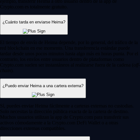
ejemplo, transferir Heima a otro usuario dentro de la app de
Crypto.com es totalmente gratuito.
¿Cuánto tarda en enviarse Heima?
El tiempo de envío de Heima depende, por lo general, del tráfico de la
red blockchain en ese momento. Una transferencia estándar puede
tardar desde unos pocos minutos hasta algo más en horas punta. Por el
contrario, los envíos entre usuarios dentro de plataformas como
Crypto.com suelen ser instantáneos al realizarse fuera de la cadena (
off-
chain
).
¿Puedo enviar Heima a una cartera externa?
Sí, puedes enviar Heima fácilmente a carteras externas no custodias.
Solo necesitas la dirección pública exacta de la cartera de destino.
Muchos usuarios utilizan la app de Crypto.com para transferir sus
activos cómodamente a la Crypto.com DeFi Wallet o a otras
direcciones externas compatibles.