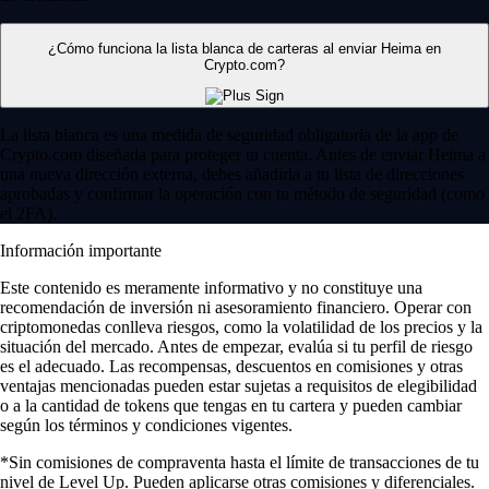
¿Cómo funciona la lista blanca de carteras al enviar Heima en
Crypto.com?
La lista blanca es una medida de seguridad obligatoria de la app de
Crypto.com diseñada para proteger tu cuenta. Antes de enviar Heima a
una nueva dirección externa, debes añadirla a tu lista de direcciones
aprobadas y confirmar la operación con tu método de seguridad (como
el 2FA).
Información importante
Este contenido es meramente informativo y no constituye una
recomendación de inversión ni asesoramiento financiero. Operar con
criptomonedas conlleva riesgos, como la volatilidad de los precios y la
situación del mercado. Antes de empezar, evalúa si tu perfil de riesgo
es el adecuado. Las recompensas, descuentos en comisiones y otras
ventajas mencionadas pueden estar sujetas a requisitos de elegibilidad
o a la cantidad de tokens que tengas en tu cartera y pueden cambiar
según los términos y condiciones vigentes.
*Sin comisiones de compraventa hasta el límite de transacciones de tu
nivel de Level Up. Pueden aplicarse otras comisiones y diferenciales.