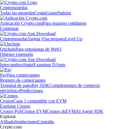
Criptomonedas
Todas las monedas
Cestas
Ganar
Staking
Aplicación Crypto.com
Para usuarios cotidianos
Comenzar
Criptomonedas
Tarjeta Visa prepago
Level Up
Onchain
Para entusiastas de Web3
Obtener extensión
Intercambios
Stake
Examinar DApps
Pay
Para comerciantes
Registro de comerciantes
Terminal de pago
Pay SDK
Complementos de comercio
electrónico
Predicciones
Cronos
Capa 1 compatible con EVM
Explorar Cronos
Cronos PoS
Cronos EVM
Cronos zkEVM
AI Agent SDK
Explorar
Afiliado
Instituciones
Custodia
Crypto.com