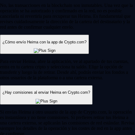
No, las transacciones en la blockchain son inmutables. Una vez que la
operación se ha autorizado y confirmado en la red, no es posible
cancelarla ni revertirla para recuperar tus Heima. Es fundamental que
revises cuidadosamente la dirección de la cartera del destinatario y la
red antes de confirmar cualquier envío.
¿Cómo envío Heima con la app de Crypto.com?
Para enviar Heima, abre la aplicación, ve al apartado de tus cuentas,
entra en tu cartera cripto y selecciona tu saldo. Elige la opción de
transferir y luego la de retirar. Desde ahí, podrás enviar los fondos a
otros usuarios de la plataforma o a una cartera externa.
¿Hay comisiones al enviar Heima en Crypto.com?
Si envías Heima a otro usuario de la app de Crypto.com, la operación
es instantánea y no tiene comisiones. Si prefieres retirar tus Heima a
una cartera externa, se aplicarán las comisiones de red estándar. Revisa
siempre los detalles de la operación y los costes de red en la app antes
de confirmar.