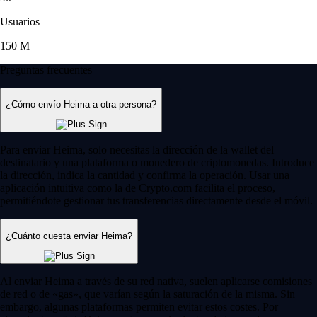
Usuarios
150 M
Preguntas frecuentes
¿Cómo envío Heima a otra persona?
Para enviar Heima, solo necesitas la dirección de la wallet del
destinatario y una plataforma o monedero de criptomonedas. Introduce
la dirección, indica la cantidad y confirma la operación. Usar una
aplicación intuitiva como la de Crypto.com facilita el proceso,
permitiéndote gestionar tus transferencias directamente desde el móvil.
¿Cuánto cuesta enviar Heima?
Al enviar Heima a través de su red nativa, suelen aplicarse comisiones
de red o de «gas», que varían según la saturación de la misma. Sin
embargo, algunas plataformas permiten evitar estos costes. Por