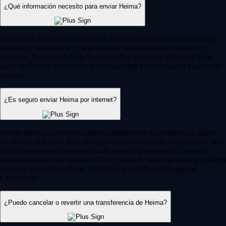
¿Qué información necesito para enviar Heima?
Para enviar Heima correctamente, necesitas la dirección exacta de la
cartera del destinatario y, según la red, una etiqueta de destino o
«memo». Apps como la de Crypto.com te permiten introducir estos
datos fácilmente o seleccionar directamente a tus contactos para evitar
errores.
¿Es seguro enviar Heima por internet?
Enviar Heima es seguro si utilizas plataformas de confianza y sigues
las buenas prácticas. Para proteger tu cuenta en cada transferencia, usa
plataformas que exijan medidas de seguridad avanzadas, como la
autenticación de dos factores (2FA), el uso de llaves de paso (
passkeys
)
o la lista blanca de carteras, funciones prioritarias en la app de
Crypto.com.
¿Puedo cancelar o revertir una transferencia de Heima?