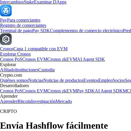
Intercambios
Stake
Examinar DApps
Pay
Para comerciantes
Registro de comerciantes
Terminal de pago
Pay SDK
Complementos de comercio electrónico
Pred
Cronos
Capa 1 compatible con EVM
Explorar Cronos
Cronos PoS
Cronos EVM
Cronos zkEVM
AI Agent SDK
Explorar
Afiliado
Instituciones
Custodia
Crypto.com
Quiénes somos
Noticias
Noticias de productos
Eventos
Empleo
Socios
Se
Desarrolladores
Cronos PoS
Cronos EVM
Cronos zkEVM
Pay SDK
AI Agent SDK
MCP
Aprender
Aprender
Bitcoin
Investigación
Mercado
CRIPTO
Envía Hashflow fácilmente