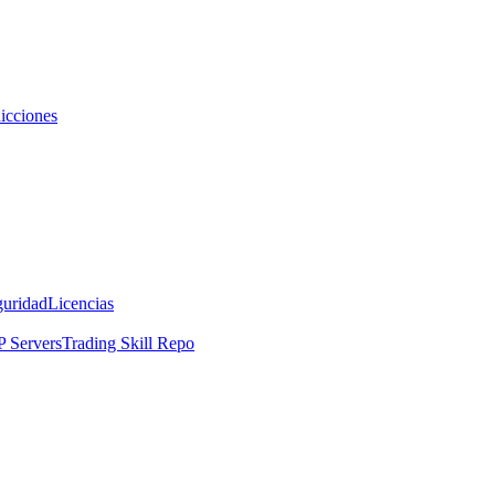
icciones
guridad
Licencias
 Servers
Trading Skill Repo