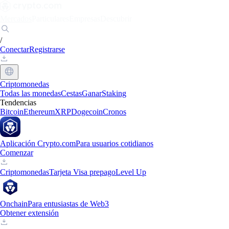
Mercados
Particulares
Empresas
Descubrir
/
Conectar
Registrarse
Criptomonedas
Todas las monedas
Cestas
Ganar
Staking
Tendencias
Bitcoin
Ethereum
XRP
Dogecoin
Cronos
Aplicación Crypto.com
Para usuarios cotidianos
Comenzar
Criptomonedas
Tarjeta Visa prepago
Level Up
Onchain
Para entusiastas de Web3
Obtener extensión