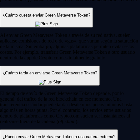
¿Cuánto cuesta enviar Green Metaverse Token?
Al enviar Green Metaverse Token a través de su red nativa, suelen
aplicarse comisiones de red o de «gas», que varían según la saturación
de la misma. Sin embargo, algunas plataformas permiten evitar estos
costes. Por ejemplo, transferir Green Metaverse Token a otro usuario
dentro de la app de Crypto.com es totalmente gratuito.
¿Cuánto tarda en enviarse Green Metaverse Token?
El tiempo de envío de Green Metaverse Token depende, por lo
general, del tráfico de la red blockchain en ese momento. Una
transferencia estándar puede tardar desde unos pocos minutos hasta
algo más en horas punta. Por el contrario, los envíos entre usuarios
dentro de plataformas como Crypto.com suelen ser instantáneos al
realizarse fuera de la cadena (
off-chain
).
¿Puedo enviar Green Metaverse Token a una cartera externa?