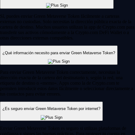
Sí, puedes enviar Green Metaverse Token fácilmente a carteras
externas no custodias. Solo necesitas la dirección pública exacta de la
cartera de destino. Muchos usuarios utilizan la app de Crypto.com para
transferir sus activos cómodamente a la Crypto.com DeFi Wallet o a
otras direcciones externas compatibles.
¿Qué información necesito para enviar Green Metaverse Token?
Para enviar Green Metaverse Token correctamente, necesitas la
dirección exacta de la cartera del destinatario y, según la red, una
etiqueta de destino o «memo». Apps como la de Crypto.com te
permiten introducir estos datos fácilmente o seleccionar directamente a
tus contactos para evitar errores.
¿Es seguro enviar Green Metaverse Token por internet?
Enviar Green Metaverse Token es seguro si utilizas plataformas de
confianza y sigues las buenas prácticas. Para proteger tu cuenta en