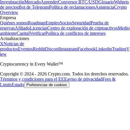
Investigación
Mercado
Aprender
Conversor BTC/USD
Glosario
Widgets
de precios
Bot de Telegram
Política de reclamaciones
Asistencia
Crypto
Overview
Empresa
Quiénes somos
Roadmap
Empleo
Socios
Seguridad
Prueba de
reservas
Afiliado
Licencias
Centro de exploración de criptoactivos
Medio
ambiente
Capital
Verificar
Política de conflictos de intereses
Actualizaciones
X
Noticias de
productos
Eventos
Reddit
Discord
Instagram
Facebook
Linkedin
TradingV
iew
Cryptocurrency in Every Wallet™
Copyright © 2024 - 2026 Crypto.com. Todos los derechos reservados.
Términos y condiciones para el EEE
aviso de privacidad
Fees &
Limits
Estado
Preferencias de cookies