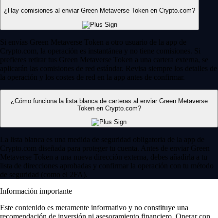
¿Hay comisiones al enviar Green Metaverse Token en Crypto.com?
Si envías Green Metaverse Token a otro usuario de la app de
Crypto.com, la operación es instantánea y no tiene comisiones. Si
prefieres retirar tus Green Metaverse Token a una cartera externa, se
aplicarán las comisiones de red estándar. Revisa siempre los detalles de
la operación y los costes de red en la app antes de confirmar.
¿Cómo funciona la lista blanca de carteras al enviar Green Metaverse
Token en Crypto.com?
La lista blanca es una medida de seguridad obligatoria de la app de
Crypto.com diseñada para proteger tu cuenta. Antes de enviar Green
Metaverse Token a una nueva dirección externa, debes añadirla a tu
lista de direcciones aprobadas y confirmar la operación con tu método
de seguridad (como el 2FA).
Información importante
Este contenido es meramente informativo y no constituye una
recomendación de inversión ni asesoramiento financiero. Operar con