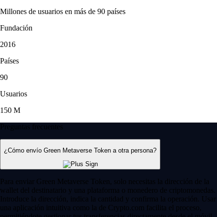
Millones de usuarios en más de 90 países
Fundación
2016
Países
90
Usuarios
150 M
Preguntas frecuentes
¿Cómo envío Green Metaverse Token a otra persona?
Para enviar Green Metaverse Token, solo necesitas la dirección de la
wallet del destinatario y una plataforma o monedero de criptomonedas.
Introduce la dirección, indica la cantidad y confirma la operación. Usar
una aplicación intuitiva como la de Crypto.com facilita el proceso,
permitiéndote gestionar tus transferencias directamente desde el móvil.