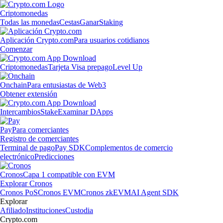
Criptomonedas
Todas las monedas
Cestas
Ganar
Staking
Aplicación Crypto.com
Para usuarios cotidianos
Comenzar
Criptomonedas
Tarjeta Visa prepago
Level Up
Onchain
Para entusiastas de Web3
Obtener extensión
Intercambios
Stake
Examinar DApps
Pay
Para comerciantes
Registro de comerciantes
Terminal de pago
Pay SDK
Complementos de comercio
electrónico
Predicciones
Cronos
Capa 1 compatible con EVM
Explorar Cronos
Cronos PoS
Cronos EVM
Cronos zkEVM
AI Agent SDK
Explorar
Afiliado
Instituciones
Custodia
Crypto.com