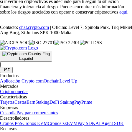
si invertir en criptoactivos es adecuado para ti según tu situación
financiera y tolerancia al riesgo. Puedes encontrar más información
sobre los riesgos asociados con operar o conservar criptoactivos
aquí
.
Contacto:
chat.crypto.com
| Oficina: Level 7, Spinola Park, Triq Mikiel
Ang Borg, St Julians SPK 1000 Malta.
Español
|
USD
Productos
Aplicación Crypto.com
Onchain
Level Up
Mercados
Criptomonedas
Características
Tarjetas
Cestas
Earn
Staking
DeFi Staking
Pay
Prime
Empresas
Custodia
Pay para comerciantes
Desarrolladores
Cronos PoS
Cronos EVM
Cronos zkEVM
Pay SDK
AI Agent SDK
Recursos