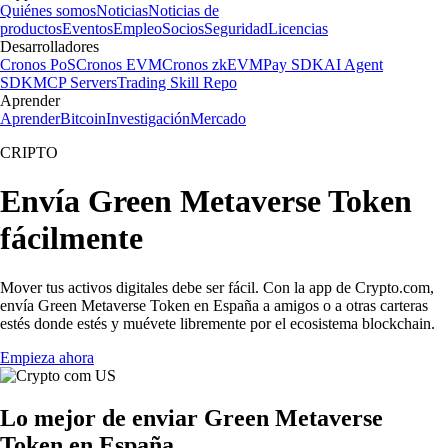
Quiénes somos
Noticias
Noticias de
productos
Eventos
Empleo
Socios
Seguridad
Licencias
Desarrolladores
Cronos PoS
Cronos EVM
Cronos zkEVM
Pay SDK
AI Agent
SDK
MCP Servers
Trading Skill Repo
Aprender
Aprender
Bitcoin
Investigación
Mercado
CRIPTO
Envía Green Metaverse Token
fácilmente
Mover tus activos digitales debe ser fácil. Con la app de Crypto.com,
envía Green Metaverse Token en España a amigos o a otras carteras
estés donde estés y muévete libremente por el ecosistema blockchain.
Empieza ahora
Lo mejor de enviar Green Metaverse
Token en España