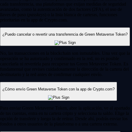
cada transferencia, usa plataformas que exijan medidas de seguridad
avanzadas, como la autenticación de dos factores (2FA), el uso de
llaves de paso (
passkeys
) o la lista blanca de carteras, funciones
prioritarias en la app de Crypto.com.
¿Puedo cancelar o revertir una transferencia de Green Metaverse Token?
No, las transacciones en la blockchain son inmutables. Una vez que la
operación se ha autorizado y confirmado en la red, no es posible
cancelarla ni revertirla para recuperar tus Green Metaverse Token. Es
fundamental que revises cuidadosamente la dirección de la cartera del
destinatario y la red antes de confirmar cualquier envío.
¿Cómo envío Green Metaverse Token con la app de Crypto.com?
Para enviar Green Metaverse Token, abre la aplicación, ve al apartado
de tus cuentas, entra en tu cartera cripto y selecciona tu saldo. Elige la
opción de transferir y luego la de retirar. Desde ahí, podrás enviar los
fondos a otros usuarios de la plataforma o a una cartera externa.