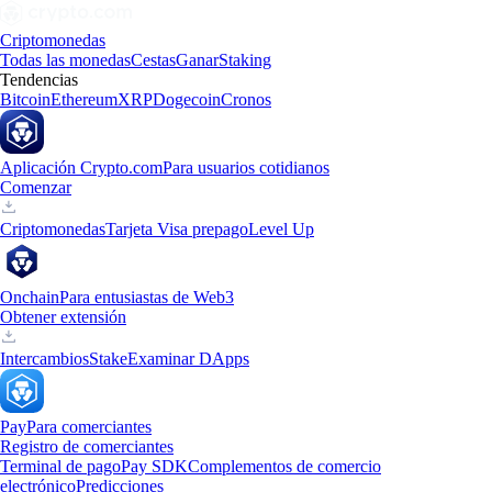
Criptomonedas
Todas las monedas
Cestas
Ganar
Staking
Tendencias
Bitcoin
Ethereum
XRP
Dogecoin
Cronos
Aplicación Crypto.com
Para usuarios cotidianos
Comenzar
Criptomonedas
Tarjeta Visa prepago
Level Up
Onchain
Para entusiastas de Web3
Obtener extensión
Intercambios
Stake
Examinar DApps
Pay
Para comerciantes
Registro de comerciantes
Terminal de pago
Pay SDK
Complementos de comercio
electrónico
Predicciones