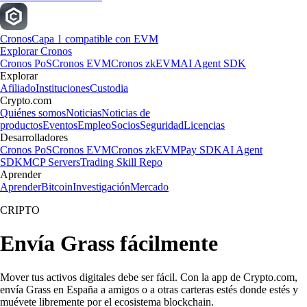
Cronos
Capa 1 compatible con EVM
Explorar Cronos
Cronos PoS
Cronos EVM
Cronos zkEVM
AI Agent SDK
Explorar
Afiliado
Instituciones
Custodia
Crypto.com
Quiénes somos
Noticias
Noticias de
productos
Eventos
Empleo
Socios
Seguridad
Licencias
Desarrolladores
Cronos PoS
Cronos EVM
Cronos zkEVM
Pay SDK
AI Agent
SDK
MCP Servers
Trading Skill Repo
Aprender
Aprender
Bitcoin
Investigación
Mercado
CRIPTO
Envía Grass fácilmente
Mover tus activos digitales debe ser fácil. Con la app de Crypto.com,
envía Grass en España a amigos o a otras carteras estés donde estés y
muévete libremente por el ecosistema blockchain.