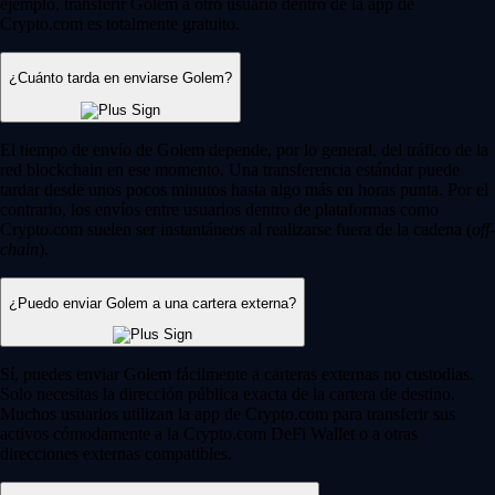
ejemplo, transferir Golem a otro usuario dentro de la app de
Crypto.com es totalmente gratuito.
¿Cuánto tarda en enviarse Golem?
El tiempo de envío de Golem depende, por lo general, del tráfico de la
red blockchain en ese momento. Una transferencia estándar puede
tardar desde unos pocos minutos hasta algo más en horas punta. Por el
contrario, los envíos entre usuarios dentro de plataformas como
Crypto.com suelen ser instantáneos al realizarse fuera de la cadena (
off-
chain
).
¿Puedo enviar Golem a una cartera externa?
Sí, puedes enviar Golem fácilmente a carteras externas no custodias.
Solo necesitas la dirección pública exacta de la cartera de destino.
Muchos usuarios utilizan la app de Crypto.com para transferir sus
activos cómodamente a la Crypto.com DeFi Wallet o a otras
direcciones externas compatibles.