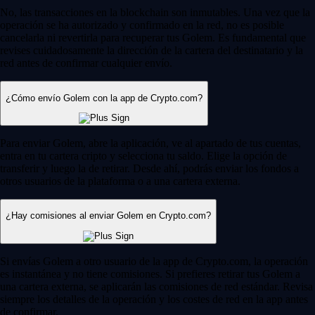
No, las transacciones en la blockchain son inmutables. Una vez que la
operación se ha autorizado y confirmado en la red, no es posible
cancelarla ni revertirla para recuperar tus Golem. Es fundamental que
revises cuidadosamente la dirección de la cartera del destinatario y la
red antes de confirmar cualquier envío.
¿Cómo envío Golem con la app de Crypto.com?
Para enviar Golem, abre la aplicación, ve al apartado de tus cuentas,
entra en tu cartera cripto y selecciona tu saldo. Elige la opción de
transferir y luego la de retirar. Desde ahí, podrás enviar los fondos a
otros usuarios de la plataforma o a una cartera externa.
¿Hay comisiones al enviar Golem en Crypto.com?
Si envías Golem a otro usuario de la app de Crypto.com, la operación
es instantánea y no tiene comisiones. Si prefieres retirar tus Golem a
una cartera externa, se aplicarán las comisiones de red estándar. Revisa
siempre los detalles de la operación y los costes de red en la app antes
de confirmar.