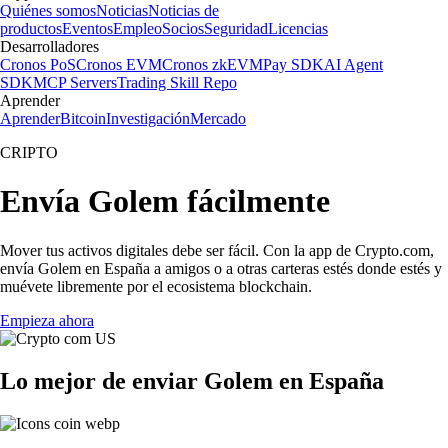
Quiénes somos
Noticias
Noticias de
productos
Eventos
Empleo
Socios
Seguridad
Licencias
Desarrolladores
Cronos PoS
Cronos EVM
Cronos zkEVM
Pay SDK
AI Agent
SDK
MCP Servers
Trading Skill Repo
Aprender
Aprender
Bitcoin
Investigación
Mercado
CRIPTO
Envía Golem fácilmente
Mover tus activos digitales debe ser fácil. Con la app de Crypto.com,
envía Golem en España a amigos o a otras carteras estés donde estés y
muévete libremente por el ecosistema blockchain.
Empieza ahora
Lo mejor de enviar Golem en España