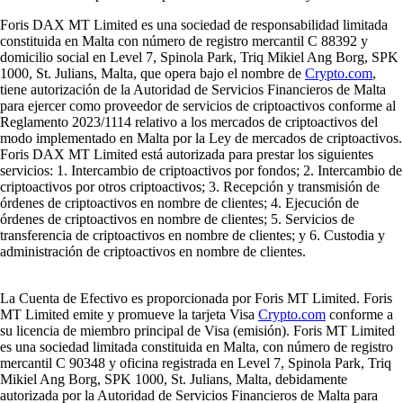
Foris DAX MT Limited es una sociedad de responsabilidad limitada
constituida en Malta con número de registro mercantil C 88392 y
domicilio social en Level 7, Spinola Park, Triq Mikiel Ang Borg, SPK
1000, St. Julians, Malta, que opera bajo el nombre de
Crypto.com
,
tiene autorización de la Autoridad de Servicios Financieros de Malta
para ejercer como proveedor de servicios de criptoactivos conforme al
Reglamento 2023/1114 relativo a los mercados de criptoactivos del
modo implementado en Malta por la Ley de mercados de criptoactivos.
Foris DAX MT Limited está autorizada para prestar los siguientes
servicios: 1. Intercambio de criptoactivos por fondos; 2. Intercambio de
criptoactivos por otros criptoactivos; 3. Recepción y transmisión de
órdenes de criptoactivos en nombre de clientes; 4. Ejecución de
órdenes de criptoactivos en nombre de clientes; 5. Servicios de
transferencia de criptoactivos en nombre de clientes; y 6. Custodia y
administración de criptoactivos en nombre de clientes.
La Cuenta de Efectivo es proporcionada por Foris MT Limited. Foris
MT Limited emite y promueve la tarjeta Visa
Crypto.com
conforme a
su licencia de miembro principal de Visa (emisión). Foris MT Limited
es una sociedad limitada constituida en Malta, con número de registro
mercantil C 90348 y oficina registrada en Level 7, Spinola Park, Triq
Mikiel Ang Borg, SPK 1000, St. Julians, Malta, debidamente
autorizada por la Autoridad de Servicios Financieros de Malta para