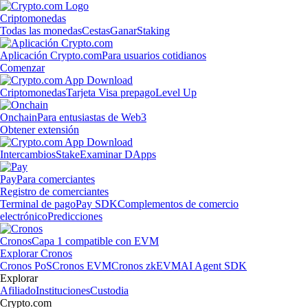
Criptomonedas
Todas las monedas
Cestas
Ganar
Staking
Aplicación Crypto.com
Para usuarios cotidianos
Comenzar
Criptomonedas
Tarjeta Visa prepago
Level Up
Onchain
Para entusiastas de Web3
Obtener extensión
Intercambios
Stake
Examinar DApps
Pay
Para comerciantes
Registro de comerciantes
Terminal de pago
Pay SDK
Complementos de comercio
electrónico
Predicciones
Cronos
Capa 1 compatible con EVM
Explorar Cronos
Cronos PoS
Cronos EVM
Cronos zkEVM
AI Agent SDK
Explorar
Afiliado
Instituciones
Custodia
Crypto.com