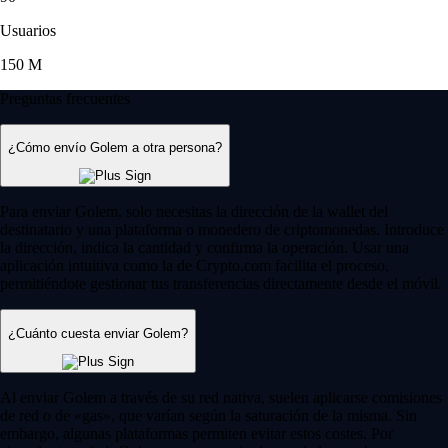
Usuarios
150 M
Preguntas frecuentes
¿Cómo envío Golem a otra persona?
Para enviar Golem, solo necesitas la dirección de la wallet del
destinatario y una plataforma o monedero de criptomonedas. Introduce
la dirección, indica la cantidad y confirma la operación. Usar una
aplicación intuitiva como la de Crypto.com facilita el proceso,
permitiéndote gestionar tus transferencias directamente desde el móvil.
¿Cuánto cuesta enviar Golem?
Al enviar Golem a través de su red nativa, suelen aplicarse comisiones
de red o de «gas», que varían según la saturación de la misma. Sin
embargo, algunas plataformas permiten evitar estos costes. Por