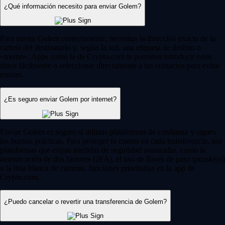
¿Qué información necesito para enviar Golem?
Para enviar Golem correctamente, necesitas la dirección exacta de la
cartera del destinatario y, según la red, una etiqueta de destino o
«memo». Apps como la de Crypto.com te permiten introducir estos
datos fácilmente o seleccionar directamente a tus contactos para evitar
errores.
¿Es seguro enviar Golem por internet?
Enviar Golem es seguro si utilizas plataformas de confianza y sigues
las buenas prácticas. Para proteger tu cuenta en cada transferencia, usa
plataformas que exijan medidas de seguridad avanzadas, como la
autenticación de dos factores (2FA), el uso de llaves de paso (
passkeys
)
o la lista blanca de carteras, funciones prioritarias en la app de
Crypto.com.
¿Puedo cancelar o revertir una transferencia de Golem?