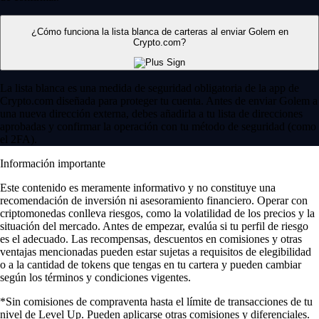
¿Cómo funciona la lista blanca de carteras al enviar Golem en
Crypto.com?
La lista blanca es una medida de seguridad obligatoria de la app de
Crypto.com diseñada para proteger tu cuenta. Antes de enviar Golem a
una nueva dirección externa, debes añadirla a tu lista de direcciones
aprobadas y confirmar la operación con tu método de seguridad (como
el 2FA).
Información importante
Este contenido es meramente informativo y no constituye una
recomendación de inversión ni asesoramiento financiero. Operar con
criptomonedas conlleva riesgos, como la volatilidad de los precios y la
situación del mercado. Antes de empezar, evalúa si tu perfil de riesgo
es el adecuado. Las recompensas, descuentos en comisiones y otras
ventajas mencionadas pueden estar sujetas a requisitos de elegibilidad
o a la cantidad de tokens que tengas en tu cartera y pueden cambiar
según los términos y condiciones vigentes.
*Sin comisiones de compraventa hasta el límite de transacciones de tu
nivel de Level Up. Pueden aplicarse otras comisiones y diferenciales.