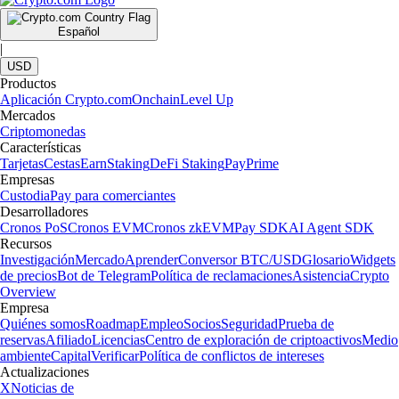
Español
|
USD
Productos
Aplicación Crypto.com
Onchain
Level Up
Mercados
Criptomonedas
Características
Tarjetas
Cestas
Earn
Staking
DeFi Staking
Pay
Prime
Empresas
Custodia
Pay para comerciantes
Desarrolladores
Cronos PoS
Cronos EVM
Cronos zkEVM
Pay SDK
AI Agent SDK
Recursos
Investigación
Mercado
Aprender
Conversor BTC/USD
Glosario
Widgets
de precios
Bot de Telegram
Política de reclamaciones
Asistencia
Crypto
Overview
Empresa
Quiénes somos
Roadmap
Empleo
Socios
Seguridad
Prueba de
reservas
Afiliado
Licencias
Centro de exploración de criptoactivos
Medio
ambiente
Capital
Verificar
Política de conflictos de intereses
Actualizaciones
X
Noticias de