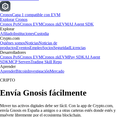
Cronos
Capa 1 compatible con EVM
Explorar Cronos
Cronos PoS
Cronos EVM
Cronos zkEVM
AI Agent SDK
Explorar
Afiliado
Instituciones
Custodia
Crypto.com
Quiénes somos
Noticias
Noticias de
productos
Eventos
Empleo
Socios
Seguridad
Licencias
Desarrolladores
Cronos PoS
Cronos EVM
Cronos zkEVM
Pay SDK
AI Agent
SDK
MCP Servers
Trading Skill Repo
Aprender
Aprender
Bitcoin
Investigación
Mercado
CRIPTO
Envía Gnosis fácilmente
Mover tus activos digitales debe ser fácil. Con la app de Crypto.com,
envía Gnosis en España a amigos o a otras carteras estés donde estés y
muévete libremente por el ecosistema blockchain.