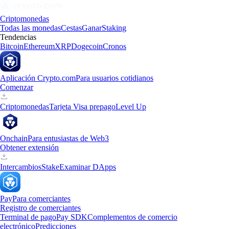
Criptomonedas
Todas las monedas
Cestas
Ganar
Staking
Tendencias
Bitcoin
Ethereum
XRP
Dogecoin
Cronos
Aplicación Crypto.com
Para usuarios cotidianos
Comenzar
Criptomonedas
Tarjeta Visa prepago
Level Up
Onchain
Para entusiastas de Web3
Obtener extensión
Intercambios
Stake
Examinar DApps
Pay
Para comerciantes
Registro de comerciantes
Terminal de pago
Pay SDK
Complementos de comercio
electrónico
Predicciones