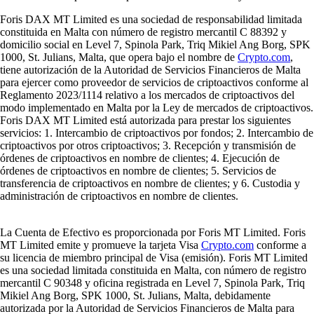
Foris DAX MT Limited es una sociedad de responsabilidad limitada
constituida en Malta con número de registro mercantil C 88392 y
domicilio social en Level 7, Spinola Park, Triq Mikiel Ang Borg, SPK
1000, St. Julians, Malta, que opera bajo el nombre de
Crypto.com
,
tiene autorización de la Autoridad de Servicios Financieros de Malta
para ejercer como proveedor de servicios de criptoactivos conforme al
Reglamento 2023/1114 relativo a los mercados de criptoactivos del
modo implementado en Malta por la Ley de mercados de criptoactivos.
Foris DAX MT Limited está autorizada para prestar los siguientes
servicios: 1. Intercambio de criptoactivos por fondos; 2. Intercambio de
criptoactivos por otros criptoactivos; 3. Recepción y transmisión de
órdenes de criptoactivos en nombre de clientes; 4. Ejecución de
órdenes de criptoactivos en nombre de clientes; 5. Servicios de
transferencia de criptoactivos en nombre de clientes; y 6. Custodia y
administración de criptoactivos en nombre de clientes.
La Cuenta de Efectivo es proporcionada por Foris MT Limited. Foris
MT Limited emite y promueve la tarjeta Visa
Crypto.com
conforme a
su licencia de miembro principal de Visa (emisión). Foris MT Limited
es una sociedad limitada constituida en Malta, con número de registro
mercantil C 90348 y oficina registrada en Level 7, Spinola Park, Triq
Mikiel Ang Borg, SPK 1000, St. Julians, Malta, debidamente
autorizada por la Autoridad de Servicios Financieros de Malta para