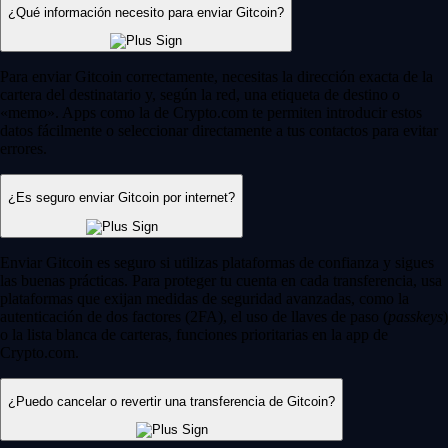
¿Qué información necesito para enviar Gitcoin?
Para enviar Gitcoin correctamente, necesitas la dirección exacta de la
cartera del destinatario y, según la red, una etiqueta de destino o
«memo». Apps como la de Crypto.com te permiten introducir estos
datos fácilmente o seleccionar directamente a tus contactos para evitar
errores.
¿Es seguro enviar Gitcoin por internet?
Enviar Gitcoin es seguro si utilizas plataformas de confianza y sigues
las buenas prácticas. Para proteger tu cuenta en cada transferencia, usa
plataformas que exijan medidas de seguridad avanzadas, como la
autenticación de dos factores (2FA), el uso de llaves de paso (
passkeys
)
o la lista blanca de carteras, funciones prioritarias en la app de
Crypto.com.
¿Puedo cancelar o revertir una transferencia de Gitcoin?