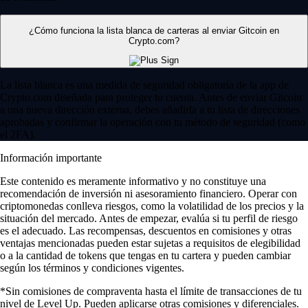
¿Cómo funciona la lista blanca de carteras al enviar Gitcoin en
Crypto.com?
La lista blanca es una medida de seguridad obligatoria de la app de
Crypto.com diseñada para proteger tu cuenta. Antes de enviar Gitcoin
a una nueva dirección externa, debes añadirla a tu lista de direcciones
aprobadas y confirmar la operación con tu método de seguridad (como
el 2FA).
Información importante
Este contenido es meramente informativo y no constituye una
recomendación de inversión ni asesoramiento financiero. Operar con
criptomonedas conlleva riesgos, como la volatilidad de los precios y la
situación del mercado. Antes de empezar, evalúa si tu perfil de riesgo
es el adecuado. Las recompensas, descuentos en comisiones y otras
ventajas mencionadas pueden estar sujetas a requisitos de elegibilidad
o a la cantidad de tokens que tengas en tu cartera y pueden cambiar
según los términos y condiciones vigentes.
*Sin comisiones de compraventa hasta el límite de transacciones de tu
nivel de Level Up. Pueden aplicarse otras comisiones y diferenciales.