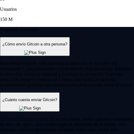
Usuarios
150 M
Preguntas frecuentes
¿Cómo envío Gitcoin a otra persona?
Para enviar Gitcoin, solo necesitas la dirección de la wallet del
destinatario y una plataforma o monedero de criptomonedas. Introduce
la dirección, indica la cantidad y confirma la operación. Usar una
aplicación intuitiva como la de Crypto.com facilita el proceso,
permitiéndote gestionar tus transferencias directamente desde el móvil.
¿Cuánto cuesta enviar Gitcoin?
Al enviar Gitcoin a través de su red nativa, suelen aplicarse comisiones
de red o de «gas», que varían según la saturación de la misma. Sin
embargo, algunas plataformas permiten evitar estos costes. Por