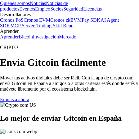
Quiénes somos
Noticias
Noticias de
productos
Eventos
Empleo
Socios
Seguridad
Licencias
Desarrolladores
Cronos PoS
Cronos EVM
Cronos zkEVM
Pay SDK
AI Agent
SDK
MCP Servers
Trading Skill Repo
Aprender
Aprender
Bitcoin
Investigación
Mercado
CRIPTO
Envía Gitcoin fácilmente
Mover tus activos digitales debe ser fácil. Con la app de Crypto.com,
envía Gitcoin en España a amigos o a otras carteras estés donde estés y
muévete libremente por el ecosistema blockchain.
Empieza ahora
Lo mejor de enviar Gitcoin en España