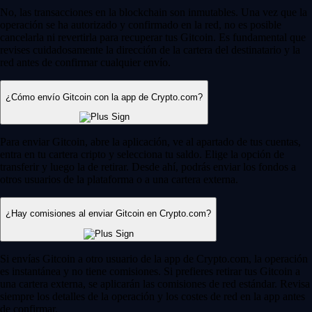
No, las transacciones en la blockchain son inmutables. Una vez que la
operación se ha autorizado y confirmado en la red, no es posible
cancelarla ni revertirla para recuperar tus Gitcoin. Es fundamental que
revises cuidadosamente la dirección de la cartera del destinatario y la
red antes de confirmar cualquier envío.
¿Cómo envío Gitcoin con la app de Crypto.com?
Para enviar Gitcoin, abre la aplicación, ve al apartado de tus cuentas,
entra en tu cartera cripto y selecciona tu saldo. Elige la opción de
transferir y luego la de retirar. Desde ahí, podrás enviar los fondos a
otros usuarios de la plataforma o a una cartera externa.
¿Hay comisiones al enviar Gitcoin en Crypto.com?
Si envías Gitcoin a otro usuario de la app de Crypto.com, la operación
es instantánea y no tiene comisiones. Si prefieres retirar tus Gitcoin a
una cartera externa, se aplicarán las comisiones de red estándar. Revisa
siempre los detalles de la operación y los costes de red en la app antes
de confirmar.