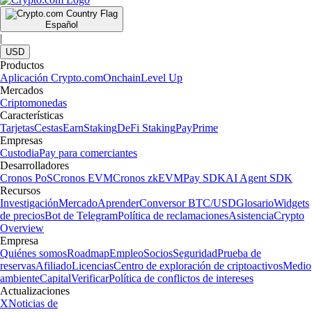
Español
|
USD
Productos
Aplicación Crypto.com
Onchain
Level Up
Mercados
Criptomonedas
Características
Tarjetas
Cestas
Earn
Staking
DeFi Staking
Pay
Prime
Empresas
Custodia
Pay para comerciantes
Desarrolladores
Cronos PoS
Cronos EVM
Cronos zkEVM
Pay SDK
AI Agent SDK
Recursos
Investigación
Mercado
Aprender
Conversor BTC/USD
Glosario
Widgets
de precios
Bot de Telegram
Política de reclamaciones
Asistencia
Crypto
Overview
Empresa
Quiénes somos
Roadmap
Empleo
Socios
Seguridad
Prueba de
reservas
Afiliado
Licencias
Centro de exploración de criptoactivos
Medio
ambiente
Capital
Verificar
Política de conflictos de intereses
Actualizaciones
X
Noticias de