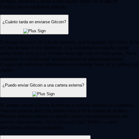
ejemplo, transferir Gitcoin a otro usuario dentro de la app de
Crypto.com es totalmente gratuito.
¿Cuánto tarda en enviarse Gitcoin?
El tiempo de envío de Gitcoin depende, por lo general, del tráfico de la
red blockchain en ese momento. Una transferencia estándar puede
tardar desde unos pocos minutos hasta algo más en horas punta. Por el
contrario, los envíos entre usuarios dentro de plataformas como
Crypto.com suelen ser instantáneos al realizarse fuera de la cadena (
off-
chain
).
¿Puedo enviar Gitcoin a una cartera externa?
Sí, puedes enviar Gitcoin fácilmente a carteras externas no custodias.
Solo necesitas la dirección pública exacta de la cartera de destino.
Muchos usuarios utilizan la app de Crypto.com para transferir sus
activos cómodamente a la Crypto.com DeFi Wallet o a otras
direcciones externas compatibles.