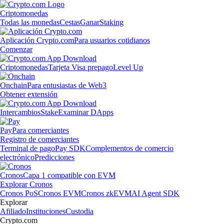
Criptomonedas
Todas las monedas
Cestas
Ganar
Staking
Aplicación Crypto.com
Para usuarios cotidianos
Comenzar
Criptomonedas
Tarjeta Visa prepago
Level Up
Onchain
Para entusiastas de Web3
Obtener extensión
Intercambios
Stake
Examinar DApps
Pay
Para comerciantes
Registro de comerciantes
Terminal de pago
Pay SDK
Complementos de comercio
electrónico
Predicciones
Cronos
Capa 1 compatible con EVM
Explorar Cronos
Cronos PoS
Cronos EVM
Cronos zkEVM
AI Agent SDK
Explorar
Afiliado
Instituciones
Custodia
Crypto.com