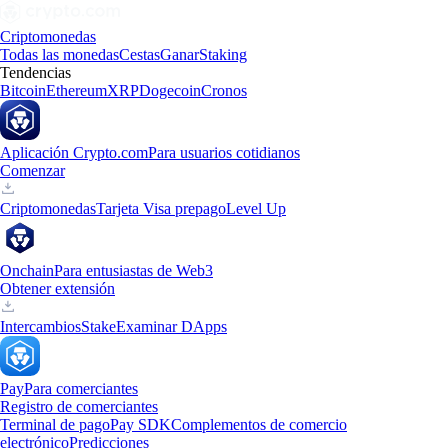
Criptomonedas
Todas las monedas
Cestas
Ganar
Staking
Tendencias
Bitcoin
Ethereum
XRP
Dogecoin
Cronos
Aplicación Crypto.com
Para usuarios cotidianos
Comenzar
Criptomonedas
Tarjeta Visa prepago
Level Up
Onchain
Para entusiastas de Web3
Obtener extensión
Intercambios
Stake
Examinar DApps
Pay
Para comerciantes
Registro de comerciantes
Terminal de pago
Pay SDK
Complementos de comercio
electrónico
Predicciones