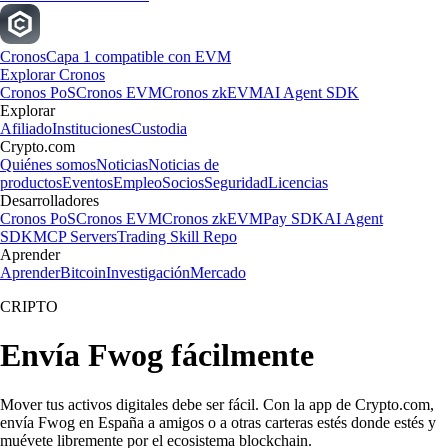
Cronos
Capa 1 compatible con EVM
Explorar Cronos
Cronos PoS
Cronos EVM
Cronos zkEVM
AI Agent SDK
Explorar
Afiliado
Instituciones
Custodia
Crypto.com
Quiénes somos
Noticias
Noticias de
productos
Eventos
Empleo
Socios
Seguridad
Licencias
Desarrolladores
Cronos PoS
Cronos EVM
Cronos zkEVM
Pay SDK
AI Agent
SDK
MCP Servers
Trading Skill Repo
Aprender
Aprender
Bitcoin
Investigación
Mercado
CRIPTO
Envía Fwog fácilmente
Mover tus activos digitales debe ser fácil. Con la app de Crypto.com,
envía Fwog en España a amigos o a otras carteras estés donde estés y
muévete libremente por el ecosistema blockchain.