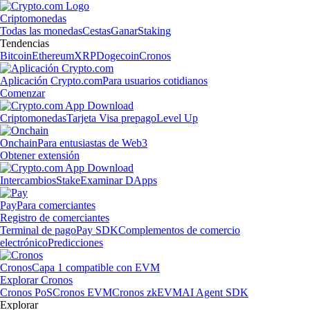
Criptomonedas
Todas las monedas
Cestas
Ganar
Staking
Tendencias
Bitcoin
Ethereum
XRP
Dogecoin
Cronos
Aplicación Crypto.com
Para usuarios cotidianos
Comenzar
Criptomonedas
Tarjeta Visa prepago
Level Up
Onchain
Para entusiastas de Web3
Obtener extensión
Intercambios
Stake
Examinar DApps
Pay
Para comerciantes
Registro de comerciantes
Terminal de pago
Pay SDK
Complementos de comercio
electrónico
Predicciones
Cronos
Capa 1 compatible con EVM
Explorar Cronos
Cronos PoS
Cronos EVM
Cronos zkEVM
AI Agent SDK
Explorar