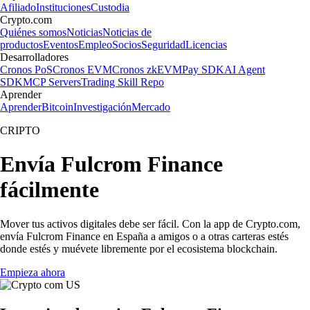
Afiliado
Instituciones
Custodia
Crypto.com
Quiénes somos
Noticias
Noticias de
productos
Eventos
Empleo
Socios
Seguridad
Licencias
Desarrolladores
Cronos PoS
Cronos EVM
Cronos zkEVM
Pay SDK
AI Agent
SDK
MCP Servers
Trading Skill Repo
Aprender
Aprender
Bitcoin
Investigación
Mercado
CRIPTO
Envía Fulcrom Finance
fácilmente
Mover tus activos digitales debe ser fácil. Con la app de Crypto.com,
envía Fulcrom Finance en España a amigos o a otras carteras estés
donde estés y muévete libremente por el ecosistema blockchain.
Empieza ahora