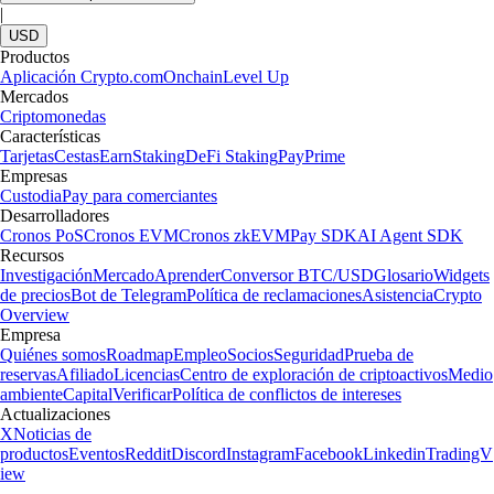
|
USD
Productos
Aplicación Crypto.com
Onchain
Level Up
Mercados
Criptomonedas
Características
Tarjetas
Cestas
Earn
Staking
DeFi Staking
Pay
Prime
Empresas
Custodia
Pay para comerciantes
Desarrolladores
Cronos PoS
Cronos EVM
Cronos zkEVM
Pay SDK
AI Agent SDK
Recursos
Investigación
Mercado
Aprender
Conversor BTC/USD
Glosario
Widgets
de precios
Bot de Telegram
Política de reclamaciones
Asistencia
Crypto
Overview
Empresa
Quiénes somos
Roadmap
Empleo
Socios
Seguridad
Prueba de
reservas
Afiliado
Licencias
Centro de exploración de criptoactivos
Medio
ambiente
Capital
Verificar
Política de conflictos de intereses
Actualizaciones
X
Noticias de
productos
Eventos
Reddit
Discord
Instagram
Facebook
Linkedin
TradingV
iew