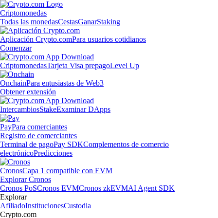
Criptomonedas
Todas las monedas
Cestas
Ganar
Staking
Aplicación Crypto.com
Para usuarios cotidianos
Comenzar
Criptomonedas
Tarjeta Visa prepago
Level Up
Onchain
Para entusiastas de Web3
Obtener extensión
Intercambios
Stake
Examinar DApps
Pay
Para comerciantes
Registro de comerciantes
Terminal de pago
Pay SDK
Complementos de comercio
electrónico
Predicciones
Cronos
Capa 1 compatible con EVM
Explorar Cronos
Cronos PoS
Cronos EVM
Cronos zkEVM
AI Agent SDK
Explorar
Afiliado
Instituciones
Custodia
Crypto.com