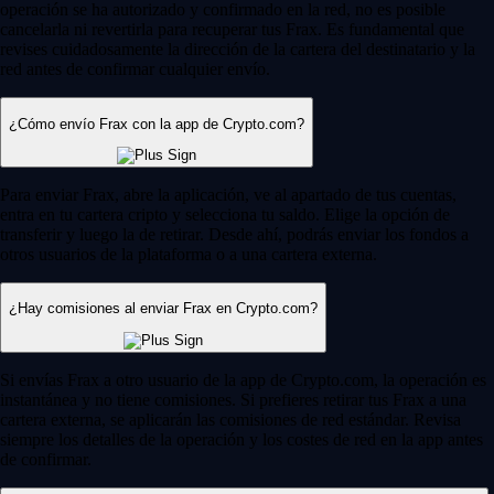
operación se ha autorizado y confirmado en la red, no es posible
cancelarla ni revertirla para recuperar tus Frax. Es fundamental que
revises cuidadosamente la dirección de la cartera del destinatario y la
red antes de confirmar cualquier envío.
¿Cómo envío Frax con la app de Crypto.com?
Para enviar Frax, abre la aplicación, ve al apartado de tus cuentas,
entra en tu cartera cripto y selecciona tu saldo. Elige la opción de
transferir y luego la de retirar. Desde ahí, podrás enviar los fondos a
otros usuarios de la plataforma o a una cartera externa.
¿Hay comisiones al enviar Frax en Crypto.com?
Si envías Frax a otro usuario de la app de Crypto.com, la operación es
instantánea y no tiene comisiones. Si prefieres retirar tus Frax a una
cartera externa, se aplicarán las comisiones de red estándar. Revisa
siempre los detalles de la operación y los costes de red en la app antes
de confirmar.