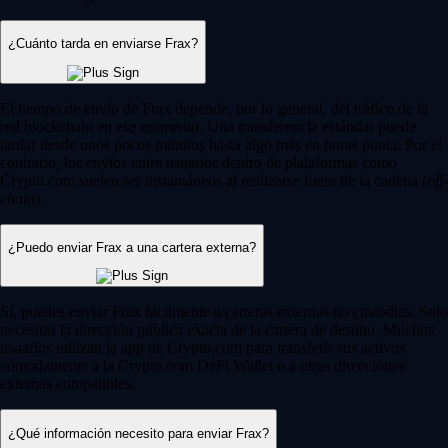
¿Cuánto tarda en enviarse Frax?
El tiempo de envío de Frax depende, por lo general, del tráfico de la
red blockchain en ese momento. Una transferencia estándar puede
tardar desde unos pocos minutos hasta algo más en horas punta. Por el
contrario, los envíos entre usuarios dentro de plataformas como
Crypto.com suelen ser instantáneos al realizarse fuera de la cadena (
off-
chain
).
¿Puedo enviar Frax a una cartera externa?
Sí, puedes enviar Frax fácilmente a carteras externas no custodias. Solo
necesitas la dirección pública exacta de la cartera de destino. Muchos
usuarios utilizan la app de Crypto.com para transferir sus activos
cómodamente a la Crypto.com DeFi Wallet o a otras direcciones
externas compatibles.
¿Qué información necesito para enviar Frax?