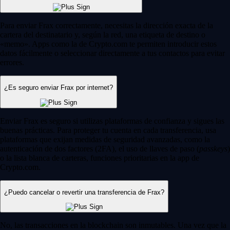
Para enviar Frax correctamente, necesitas la dirección exacta de la
cartera del destinatario y, según la red, una etiqueta de destino o
«memo». Apps como la de Crypto.com te permiten introducir estos
datos fácilmente o seleccionar directamente a tus contactos para evitar
errores.
¿Es seguro enviar Frax por internet?
Enviar Frax es seguro si utilizas plataformas de confianza y sigues las
buenas prácticas. Para proteger tu cuenta en cada transferencia, usa
plataformas que exijan medidas de seguridad avanzadas, como la
autenticación de dos factores (2FA), el uso de llaves de paso (
passkeys
)
o la lista blanca de carteras, funciones prioritarias en la app de
Crypto.com.
¿Puedo cancelar o revertir una transferencia de Frax?
No, las transacciones en la blockchain son inmutables. Una vez que la