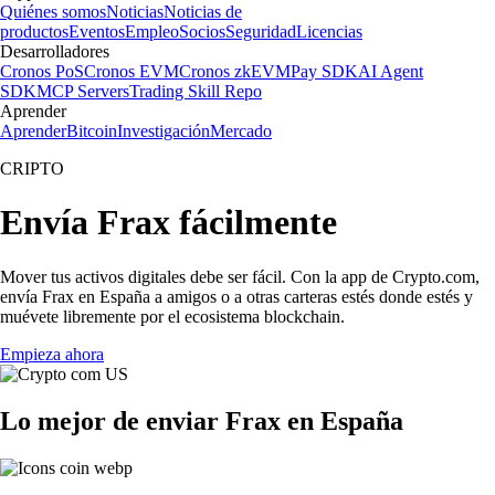
Quiénes somos
Noticias
Noticias de
productos
Eventos
Empleo
Socios
Seguridad
Licencias
Desarrolladores
Cronos PoS
Cronos EVM
Cronos zkEVM
Pay SDK
AI Agent
SDK
MCP Servers
Trading Skill Repo
Aprender
Aprender
Bitcoin
Investigación
Mercado
CRIPTO
Envía Frax fácilmente
Mover tus activos digitales debe ser fácil. Con la app de Crypto.com,
envía Frax en España a amigos o a otras carteras estés donde estés y
muévete libremente por el ecosistema blockchain.
Empieza ahora
Lo mejor de enviar Frax en España