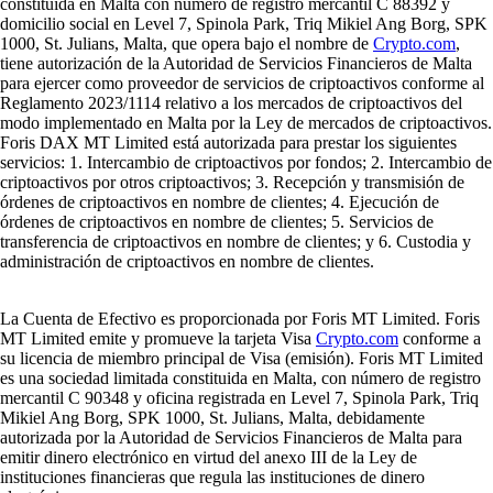
constituida en Malta con número de registro mercantil C 88392 y
domicilio social en Level 7, Spinola Park, Triq Mikiel Ang Borg, SPK
1000, St. Julians, Malta, que opera bajo el nombre de
Crypto.com
,
tiene autorización de la Autoridad de Servicios Financieros de Malta
para ejercer como proveedor de servicios de criptoactivos conforme al
Reglamento 2023/1114 relativo a los mercados de criptoactivos del
modo implementado en Malta por la Ley de mercados de criptoactivos.
Foris DAX MT Limited está autorizada para prestar los siguientes
servicios: 1. Intercambio de criptoactivos por fondos; 2. Intercambio de
criptoactivos por otros criptoactivos; 3. Recepción y transmisión de
órdenes de criptoactivos en nombre de clientes; 4. Ejecución de
órdenes de criptoactivos en nombre de clientes; 5. Servicios de
transferencia de criptoactivos en nombre de clientes; y 6. Custodia y
administración de criptoactivos en nombre de clientes.
La Cuenta de Efectivo es proporcionada por Foris MT Limited. Foris
MT Limited emite y promueve la tarjeta Visa
Crypto.com
conforme a
su licencia de miembro principal de Visa (emisión). Foris MT Limited
es una sociedad limitada constituida en Malta, con número de registro
mercantil C 90348 y oficina registrada en Level 7, Spinola Park, Triq
Mikiel Ang Borg, SPK 1000, St. Julians, Malta, debidamente
autorizada por la Autoridad de Servicios Financieros de Malta para
emitir dinero electrónico en virtud del anexo III de la Ley de
instituciones financieras que regula las instituciones de dinero