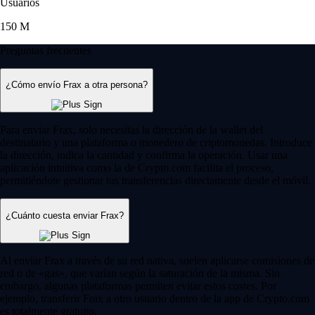
Usuarios
150 M
Preguntas frecuentes
¿Cómo envío Frax a otra persona?
Para enviar Frax, solo necesitas la dirección de la wallet del
destinatario y una plataforma o monedero de criptomonedas. Introduce
la dirección, indica la cantidad y confirma la operación. Usar una
aplicación intuitiva como la de Crypto.com facilita el proceso,
permitiéndote gestionar tus transferencias directamente desde el móvil.
¿Cuánto cuesta enviar Frax?
Al enviar Frax a través de su red nativa, suelen aplicarse comisiones de
red o de «gas», que varían según la saturación de la misma. Sin
embargo, algunas plataformas permiten evitar estos costes. Por
ejemplo, transferir Frax a otro usuario dentro de la app de Crypto.com
es totalmente gratuito.