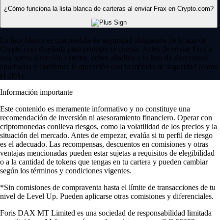
¿Cómo funciona la lista blanca de carteras al enviar Frax en Crypto.com?
La lista blanca es una medida de seguridad obligatoria de la app de
Crypto.com diseñada para proteger tu cuenta. Antes de enviar Frax a
una nueva dirección externa, debes añadirla a tu lista de direcciones
aprobadas y confirmar la operación con tu método de seguridad (como
el 2FA).
Información importante
Este contenido es meramente informativo y no constituye una
recomendación de inversión ni asesoramiento financiero. Operar con
criptomonedas conlleva riesgos, como la volatilidad de los precios y la
situación del mercado. Antes de empezar, evalúa si tu perfil de riesgo
es el adecuado. Las recompensas, descuentos en comisiones y otras
ventajas mencionadas pueden estar sujetas a requisitos de elegibilidad
o a la cantidad de tokens que tengas en tu cartera y pueden cambiar
según los términos y condiciones vigentes.
*Sin comisiones de compraventa hasta el límite de transacciones de tu
nivel de Level Up. Pueden aplicarse otras comisiones y diferenciales.
Foris DAX MT Limited es una sociedad de responsabilidad limitada