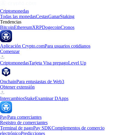
Criptomonedas
Todas las monedas
Cestas
Ganar
Staking
Tendencias
Bitcoin
Ethereum
XRP
Dogecoin
Cronos
Aplicación Crypto.com
Para usuarios cotidianos
Comenzar
Criptomonedas
Tarjeta Visa prepago
Level Up
Onchain
Para entusiastas de Web3
Obtener extensión
Intercambios
Stake
Examinar DApps
Pay
Para comerciantes
Registro de comerciantes
Terminal de pago
Pay SDK
Complementos de comercio
electrónico
Predicciones