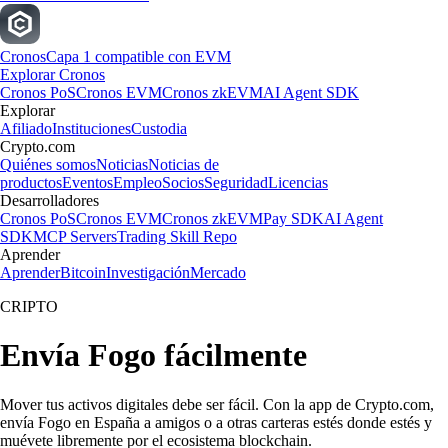
Cronos
Capa 1 compatible con EVM
Explorar Cronos
Cronos PoS
Cronos EVM
Cronos zkEVM
AI Agent SDK
Explorar
Afiliado
Instituciones
Custodia
Crypto.com
Quiénes somos
Noticias
Noticias de
productos
Eventos
Empleo
Socios
Seguridad
Licencias
Desarrolladores
Cronos PoS
Cronos EVM
Cronos zkEVM
Pay SDK
AI Agent
SDK
MCP Servers
Trading Skill Repo
Aprender
Aprender
Bitcoin
Investigación
Mercado
CRIPTO
Envía Fogo fácilmente
Mover tus activos digitales debe ser fácil. Con la app de Crypto.com,
envía Fogo en España a amigos o a otras carteras estés donde estés y
muévete libremente por el ecosistema blockchain.