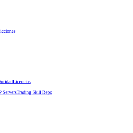
icciones
guridad
Licencias
 Servers
Trading Skill Repo