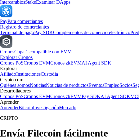
Intercambios
Stake
Examinar DApps
Pay
Para comerciantes
Registro de comerciantes
Terminal de pago
Pay SDK
Complementos de comercio electrónico
Pred
Cronos
Capa 1 compatible con EVM
Explorar Cronos
Cronos PoS
Cronos EVM
Cronos zkEVM
AI Agent SDK
Explorar
Afiliado
Instituciones
Custodia
Crypto.com
Quiénes somos
Noticias
Noticias de productos
Eventos
Empleo
Socios
Se
Desarrolladores
Cronos PoS
Cronos EVM
Cronos zkEVM
Pay SDK
AI Agent SDK
MCP
Aprender
Aprender
Bitcoin
Investigación
Mercado
CRIPTO
Envía Filecoin fácilmente