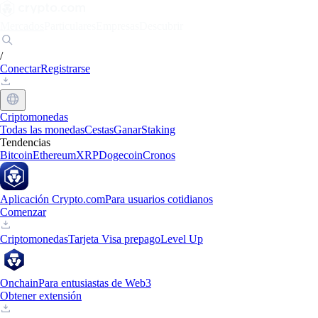
Mercados
Particulares
Empresas
Descubrir
/
Conectar
Registrarse
Criptomonedas
Todas las monedas
Cestas
Ganar
Staking
Tendencias
Bitcoin
Ethereum
XRP
Dogecoin
Cronos
Aplicación Crypto.com
Para usuarios cotidianos
Comenzar
Criptomonedas
Tarjeta Visa prepago
Level Up
Onchain
Para entusiastas de Web3
Obtener extensión