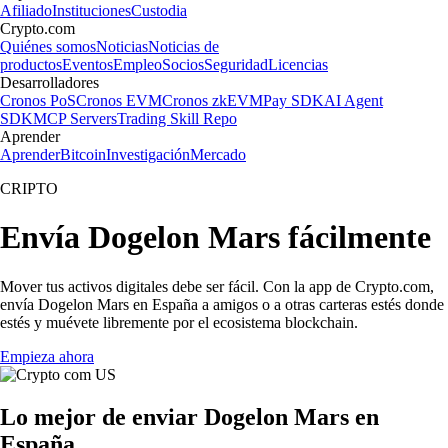
Afiliado
Instituciones
Custodia
Crypto.com
Quiénes somos
Noticias
Noticias de
productos
Eventos
Empleo
Socios
Seguridad
Licencias
Desarrolladores
Cronos PoS
Cronos EVM
Cronos zkEVM
Pay SDK
AI Agent
SDK
MCP Servers
Trading Skill Repo
Aprender
Aprender
Bitcoin
Investigación
Mercado
CRIPTO
Envía Dogelon Mars fácilmente
Mover tus activos digitales debe ser fácil. Con la app de Crypto.com,
envía Dogelon Mars en España a amigos o a otras carteras estés donde
estés y muévete libremente por el ecosistema blockchain.
Empieza ahora
Lo mejor de enviar Dogelon Mars en
España