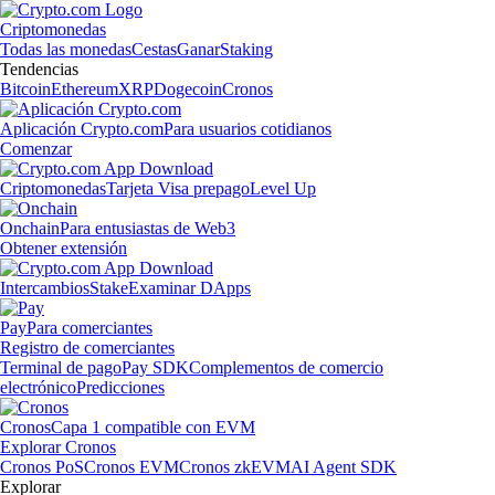
Criptomonedas
Todas las monedas
Cestas
Ganar
Staking
Tendencias
Bitcoin
Ethereum
XRP
Dogecoin
Cronos
Aplicación Crypto.com
Para usuarios cotidianos
Comenzar
Criptomonedas
Tarjeta Visa prepago
Level Up
Onchain
Para entusiastas de Web3
Obtener extensión
Intercambios
Stake
Examinar DApps
Pay
Para comerciantes
Registro de comerciantes
Terminal de pago
Pay SDK
Complementos de comercio
electrónico
Predicciones
Cronos
Capa 1 compatible con EVM
Explorar Cronos
Cronos PoS
Cronos EVM
Cronos zkEVM
AI Agent SDK
Explorar