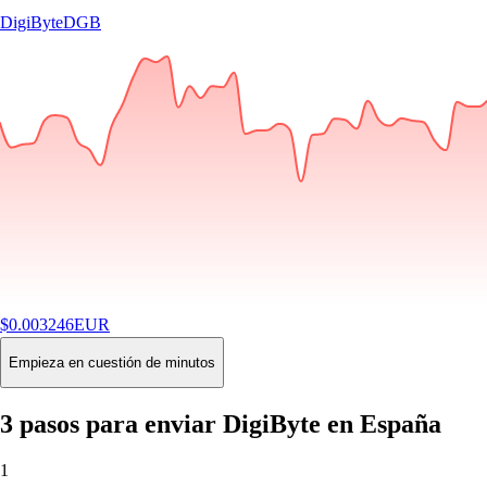
DigiByte
DGB
$
0.003246
EUR
-1.27
%
24H
Buy
Empieza en cuestión de minutos
3 pasos para enviar DigiByte en España
1