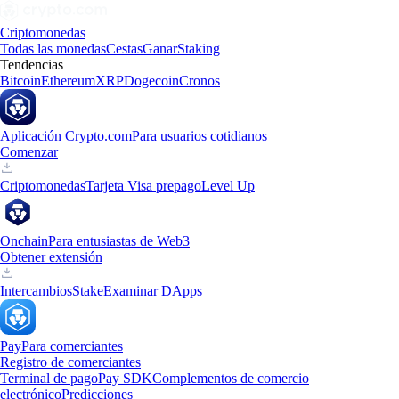
Criptomonedas
Todas las monedas
Cestas
Ganar
Staking
Tendencias
Bitcoin
Ethereum
XRP
Dogecoin
Cronos
Aplicación Crypto.com
Para usuarios cotidianos
Comenzar
Criptomonedas
Tarjeta Visa prepago
Level Up
Onchain
Para entusiastas de Web3
Obtener extensión
Intercambios
Stake
Examinar DApps
Pay
Para comerciantes
Registro de comerciantes
Terminal de pago
Pay SDK
Complementos de comercio
electrónico
Predicciones