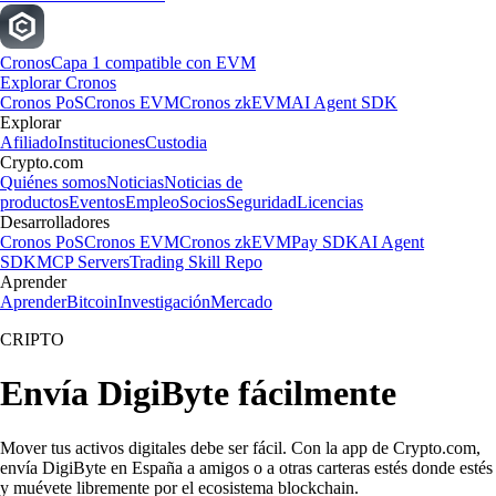
Cronos
Capa 1 compatible con EVM
Explorar Cronos
Cronos PoS
Cronos EVM
Cronos zkEVM
AI Agent SDK
Explorar
Afiliado
Instituciones
Custodia
Crypto.com
Quiénes somos
Noticias
Noticias de
productos
Eventos
Empleo
Socios
Seguridad
Licencias
Desarrolladores
Cronos PoS
Cronos EVM
Cronos zkEVM
Pay SDK
AI Agent
SDK
MCP Servers
Trading Skill Repo
Aprender
Aprender
Bitcoin
Investigación
Mercado
CRIPTO
Envía DigiByte fácilmente
Mover tus activos digitales debe ser fácil. Con la app de Crypto.com,
envía DigiByte en España a amigos o a otras carteras estés donde estés
y muévete libremente por el ecosistema blockchain.