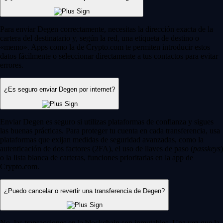
Para enviar Degen correctamente, necesitas la dirección exacta de la
cartera del destinatario y, según la red, una etiqueta de destino o
«memo». Apps como la de Crypto.com te permiten introducir estos
datos fácilmente o seleccionar directamente a tus contactos para evitar
errores.
¿Es seguro enviar Degen por internet?
Enviar Degen es seguro si utilizas plataformas de confianza y sigues
las buenas prácticas. Para proteger tu cuenta en cada transferencia, usa
plataformas que exijan medidas de seguridad avanzadas, como la
autenticación de dos factores (2FA), el uso de llaves de paso (
passkeys
)
o la lista blanca de carteras, funciones prioritarias en la app de
Crypto.com.
¿Puedo cancelar o revertir una transferencia de Degen?
No, las transacciones en la blockchain son inmutables. Una vez que la