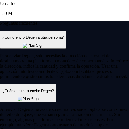
Usuarios
150 M
Preguntas frecuentes
¿Cómo envío Degen a otra persona?
Para enviar Degen, solo necesitas la dirección de la wallet del
destinatario y una plataforma o monedero de criptomonedas. Introduce
la dirección, indica la cantidad y confirma la operación. Usar una
aplicación intuitiva como la de Crypto.com facilita el proceso,
permitiéndote gestionar tus transferencias directamente desde el móvil.
¿Cuánto cuesta enviar Degen?
Al enviar Degen a través de su red nativa, suelen aplicarse comisiones
de red o de «gas», que varían según la saturación de la misma. Sin
embargo, algunas plataformas permiten evitar estos costes. Por
ejemplo, transferir Degen a otro usuario dentro de la app de