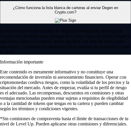
¿Cómo funciona la lista blanca de carteras al enviar Degen en
Crypto.com?
La lista blanca es una medida de seguridad obligatoria de la app de
Crypto.com diseñada para proteger tu cuenta. Antes de enviar Degen a
una nueva dirección externa, debes añadirla a tu lista de direcciones
aprobadas y confirmar la operación con tu método de seguridad (como
el 2FA).
Información importante
Este contenido es meramente informativo y no constituye una
recomendación de inversión ni asesoramiento financiero. Operar con
criptomonedas conlleva riesgos, como la volatilidad de los precios y la
situación del mercado. Antes de empezar, evalúa si tu perfil de riesgo
es el adecuado. Las recompensas, descuentos en comisiones y otras
ventajas mencionadas pueden estar sujetas a requisitos de elegibilidad
o a la cantidad de tokens que tengas en tu cartera y pueden cambiar
según los términos y condiciones vigentes.
*Sin comisiones de compraventa hasta el límite de transacciones de tu
nivel de Level Up. Pueden aplicarse otras comisiones y diferenciales.