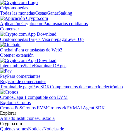
Criptomonedas
Todas las monedas
Cestas
Ganar
Staking
Aplicación Crypto.com
Para usuarios cotidianos
Comenzar
Criptomonedas
Tarjeta Visa prepago
Level Up
Onchain
Para entusiastas de Web3
Obtener extensión
Intercambios
Stake
Examinar DApps
Pay
Para comerciantes
Registro de comerciantes
Terminal de pago
Pay SDK
Complementos de comercio electrónico
Cronos
Capa 1 compatible con EVM
Explorar Cronos
Cronos PoS
Cronos EVM
Cronos zkEVM
AI Agent SDK
Explorar
Afiliado
Instituciones
Custodia
Crypto.com
Quiénes somos
Noticias
Noticias de