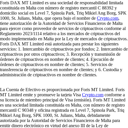
Foris DAX MT Limited es una sociedad de responsabilidad limitada
constituida en Malta con número de registro mercantil C 88392 y
domicilio social en Level 7, Spinola Park, Triq Mikiel Ang Borg, SPK
1000, St. Julians, Malta, que opera bajo el nombre de
Crypto.com
,
tiene autorización de la Autoridad de Servicios Financieros de Malta
para ejercer como proveedor de servicios de criptoactivos conforme al
Reglamento 2023/1114 relativo a los mercados de criptoactivos del
modo implementado en Malta por la Ley de mercados de criptoactivos.
Foris DAX MT Limited está autorizada para prestar los siguientes
servicios: 1. Intercambio de criptoactivos por fondos; 2. Intercambio de
criptoactivos por otros criptoactivos; 3. Recepción y transmisión de
órdenes de criptoactivos en nombre de clientes; 4. Ejecución de
órdenes de criptoactivos en nombre de clientes; 5. Servicios de
transferencia de criptoactivos en nombre de clientes; y 6. Custodia y
administración de criptoactivos en nombre de clientes.
La Cuenta de Efectivo es proporcionada por Foris MT Limited. Foris
MT Limited emite y promueve la tarjeta Visa
Crypto.com
conforme a
su licencia de miembro principal de Visa (emisión). Foris MT Limited
es una sociedad limitada constituida en Malta, con número de registro
mercantil C 90348 y oficina registrada en Level 7, Spinola Park, Triq
Mikiel Ang Borg, SPK 1000, St. Julians, Malta, debidamente
autorizada por la Autoridad de Servicios Financieros de Malta para
emitir dinero electrónico en virtud del anexo III de la Ley de