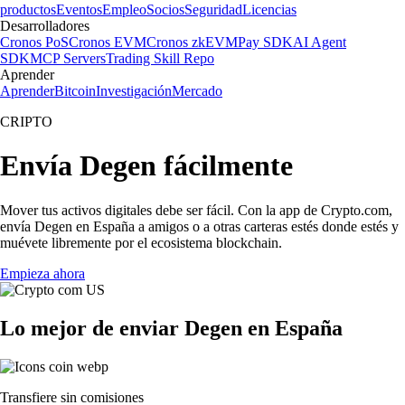
productos
Eventos
Empleo
Socios
Seguridad
Licencias
Desarrolladores
Cronos PoS
Cronos EVM
Cronos zkEVM
Pay SDK
AI Agent
SDK
MCP Servers
Trading Skill Repo
Aprender
Aprender
Bitcoin
Investigación
Mercado
CRIPTO
Envía Degen fácilmente
Mover tus activos digitales debe ser fácil. Con la app de Crypto.com,
envía Degen en España a amigos o a otras carteras estés donde estés y
muévete libremente por el ecosistema blockchain.
Empieza ahora
Lo mejor de enviar Degen en España
Transfiere sin comisiones