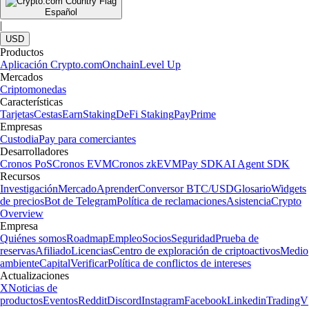
Español
|
USD
Productos
Aplicación Crypto.com
Onchain
Level Up
Mercados
Criptomonedas
Características
Tarjetas
Cestas
Earn
Staking
DeFi Staking
Pay
Prime
Empresas
Custodia
Pay para comerciantes
Desarrolladores
Cronos PoS
Cronos EVM
Cronos zkEVM
Pay SDK
AI Agent SDK
Recursos
Investigación
Mercado
Aprender
Conversor BTC/USD
Glosario
Widgets
de precios
Bot de Telegram
Política de reclamaciones
Asistencia
Crypto
Overview
Empresa
Quiénes somos
Roadmap
Empleo
Socios
Seguridad
Prueba de
reservas
Afiliado
Licencias
Centro de exploración de criptoactivos
Medio
ambiente
Capital
Verificar
Política de conflictos de intereses
Actualizaciones
X
Noticias de
productos
Eventos
Reddit
Discord
Instagram
Facebook
Linkedin
TradingV