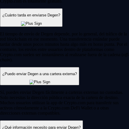
Crypto.com es totalmente gratuito.
¿Cuánto tarda en enviarse Degen?
El tiempo de envío de Degen depende, por lo general, del tráfico de la
red blockchain en ese momento. Una transferencia estándar puede
tardar desde unos pocos minutos hasta algo más en horas punta. Por el
contrario, los envíos entre usuarios dentro de plataformas como
Crypto.com suelen ser instantáneos al realizarse fuera de la cadena (
off-
chain
).
¿Puedo enviar Degen a una cartera externa?
Sí, puedes enviar Degen fácilmente a carteras externas no custodias.
Solo necesitas la dirección pública exacta de la cartera de destino.
Muchos usuarios utilizan la app de Crypto.com para transferir sus
activos cómodamente a la Crypto.com DeFi Wallet o a otras
direcciones externas compatibles.
¿Qué información necesito para enviar Degen?