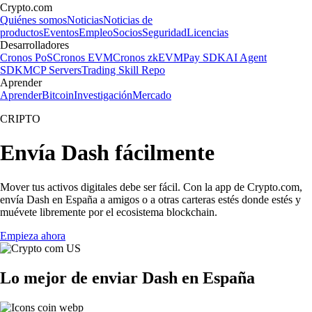
Crypto.com
Quiénes somos
Noticias
Noticias de
productos
Eventos
Empleo
Socios
Seguridad
Licencias
Desarrolladores
Cronos PoS
Cronos EVM
Cronos zkEVM
Pay SDK
AI Agent
SDK
MCP Servers
Trading Skill Repo
Aprender
Aprender
Bitcoin
Investigación
Mercado
CRIPTO
Envía Dash fácilmente
Mover tus activos digitales debe ser fácil. Con la app de Crypto.com,
envía Dash en España a amigos o a otras carteras estés donde estés y
muévete libremente por el ecosistema blockchain.
Empieza ahora
Lo mejor de enviar Dash en España