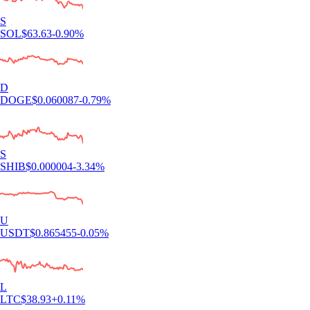
S
SOL
$
63.63
-0.90
%
D
DOGE
$
0.060087
-0.79
%
S
SHIB
$
0.000004
-3.34
%
U
USDT
$
0.865455
-0.05
%
L
LTC
$
38.93
+
0.11
%