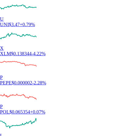
U
UNI
$
3.47
+
0.79
%
X
XLM
$
0.138344
-4.22
%
P
PEPE
$
0.000002
-2.28
%
P
POL
$
0.065354
+
0.07
%
L