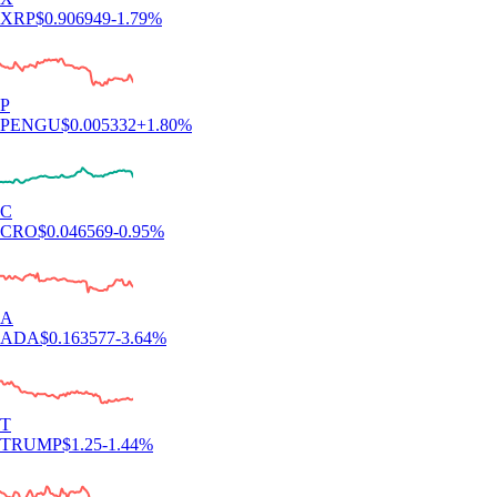
XRP
$
0.906949
-1.79
%
P
PENGU
$
0.005332
+
1.80
%
C
CRO
$
0.046569
-0.95
%
A
ADA
$
0.163577
-3.64
%
T
TRUMP
$
1.25
-1.44
%