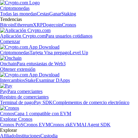
Criptomonedas
Todas las monedas
Cestas
Ganar
Staking
Tendencias
Bitcoin
Ethereum
XRP
Dogecoin
Cronos
Aplicación Crypto.com
Para usuarios cotidianos
Comenzar
Criptomonedas
Tarjeta Visa prepago
Level Up
Onchain
Para entusiastas de Web3
Obtener extensión
Intercambios
Stake
Examinar DApps
Pay
Para comerciantes
Registro de comerciantes
Terminal de pago
Pay SDK
Complementos de comercio electrónico
Cronos
Capa 1 compatible con EVM
Explorar Cronos
Cronos PoS
Cronos EVM
Cronos zkEVM
AI Agent SDK
Explorar
Afiliado
Instituciones
Custodia