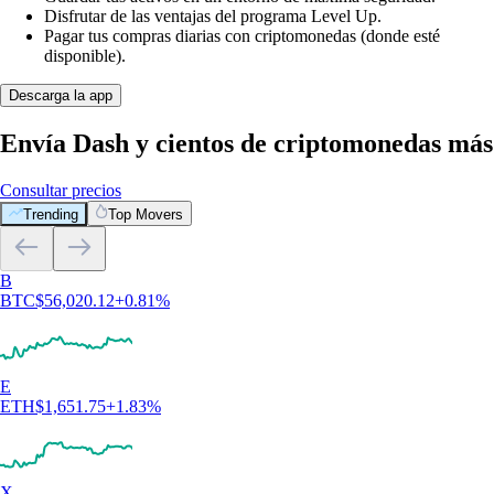
Disfrutar de las ventajas del programa Level Up.
Pagar tus compras diarias con criptomonedas (donde esté
disponible).
Descarga la app
Envía Dash y cientos de criptomonedas más
Consultar precios
Trending
Top Movers
B
BTC
$
56,020.12
+
0.81
%
E
ETH
$
1,651.75
+
1.83
%
X