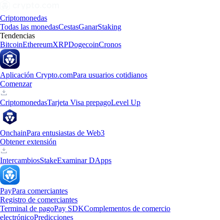
Criptomonedas
Todas las monedas
Cestas
Ganar
Staking
Tendencias
Bitcoin
Ethereum
XRP
Dogecoin
Cronos
Aplicación Crypto.com
Para usuarios cotidianos
Comenzar
Criptomonedas
Tarjeta Visa prepago
Level Up
Onchain
Para entusiastas de Web3
Obtener extensión
Intercambios
Stake
Examinar DApps
Pay
Para comerciantes
Registro de comerciantes
Terminal de pago
Pay SDK
Complementos de comercio
electrónico
Predicciones