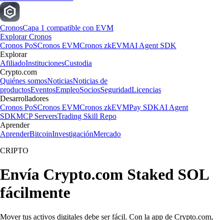
Cronos
Capa 1 compatible con EVM
Explorar Cronos
Cronos PoS
Cronos EVM
Cronos zkEVM
AI Agent SDK
Explorar
Afiliado
Instituciones
Custodia
Crypto.com
Quiénes somos
Noticias
Noticias de
productos
Eventos
Empleo
Socios
Seguridad
Licencias
Desarrolladores
Cronos PoS
Cronos EVM
Cronos zkEVM
Pay SDK
AI Agent
SDK
MCP Servers
Trading Skill Repo
Aprender
Aprender
Bitcoin
Investigación
Mercado
CRIPTO
Envía Crypto.com Staked SOL
fácilmente
Mover tus activos digitales debe ser fácil. Con la app de Crypto.com,