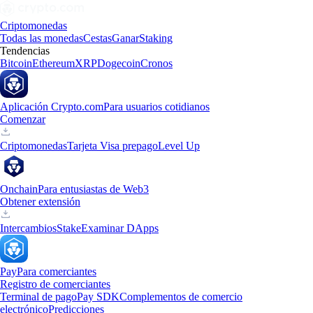
Criptomonedas
Todas las monedas
Cestas
Ganar
Staking
Tendencias
Bitcoin
Ethereum
XRP
Dogecoin
Cronos
Aplicación Crypto.com
Para usuarios cotidianos
Comenzar
Criptomonedas
Tarjeta Visa prepago
Level Up
Onchain
Para entusiastas de Web3
Obtener extensión
Intercambios
Stake
Examinar DApps
Pay
Para comerciantes
Registro de comerciantes
Terminal de pago
Pay SDK
Complementos de comercio
electrónico
Predicciones