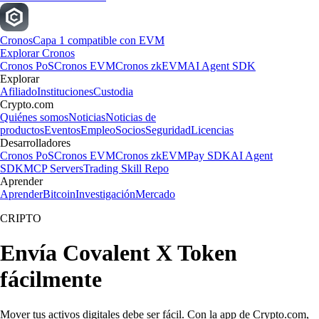
Cronos
Capa 1 compatible con EVM
Explorar Cronos
Cronos PoS
Cronos EVM
Cronos zkEVM
AI Agent SDK
Explorar
Afiliado
Instituciones
Custodia
Crypto.com
Quiénes somos
Noticias
Noticias de
productos
Eventos
Empleo
Socios
Seguridad
Licencias
Desarrolladores
Cronos PoS
Cronos EVM
Cronos zkEVM
Pay SDK
AI Agent
SDK
MCP Servers
Trading Skill Repo
Aprender
Aprender
Bitcoin
Investigación
Mercado
CRIPTO
Envía Covalent X Token
fácilmente
Mover tus activos digitales debe ser fácil. Con la app de Crypto.com,