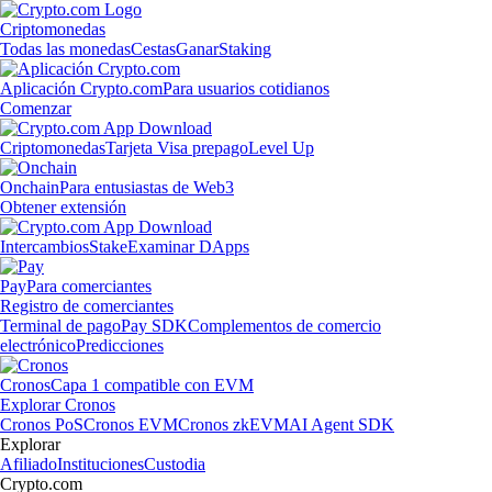
Criptomonedas
Todas las monedas
Cestas
Ganar
Staking
Aplicación Crypto.com
Para usuarios cotidianos
Comenzar
Criptomonedas
Tarjeta Visa prepago
Level Up
Onchain
Para entusiastas de Web3
Obtener extensión
Intercambios
Stake
Examinar DApps
Pay
Para comerciantes
Registro de comerciantes
Terminal de pago
Pay SDK
Complementos de comercio
electrónico
Predicciones
Cronos
Capa 1 compatible con EVM
Explorar Cronos
Cronos PoS
Cronos EVM
Cronos zkEVM
AI Agent SDK
Explorar
Afiliado
Instituciones
Custodia
Crypto.com