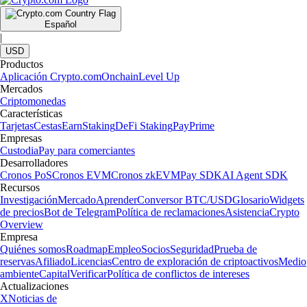
Español
|
USD
Productos
Aplicación Crypto.com
Onchain
Level Up
Mercados
Criptomonedas
Características
Tarjetas
Cestas
Earn
Staking
DeFi Staking
Pay
Prime
Empresas
Custodia
Pay para comerciantes
Desarrolladores
Cronos PoS
Cronos EVM
Cronos zkEVM
Pay SDK
AI Agent SDK
Recursos
Investigación
Mercado
Aprender
Conversor BTC/USD
Glosario
Widgets
de precios
Bot de Telegram
Política de reclamaciones
Asistencia
Crypto
Overview
Empresa
Quiénes somos
Roadmap
Empleo
Socios
Seguridad
Prueba de
reservas
Afiliado
Licencias
Centro de exploración de criptoactivos
Medio
ambiente
Capital
Verificar
Política de conflictos de intereses
Actualizaciones
X
Noticias de