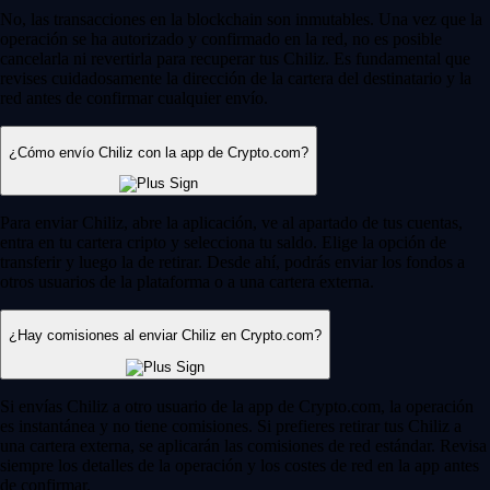
No, las transacciones en la blockchain son inmutables. Una vez que la
operación se ha autorizado y confirmado en la red, no es posible
cancelarla ni revertirla para recuperar tus Chiliz. Es fundamental que
revises cuidadosamente la dirección de la cartera del destinatario y la
red antes de confirmar cualquier envío.
¿Cómo envío Chiliz con la app de Crypto.com?
Para enviar Chiliz, abre la aplicación, ve al apartado de tus cuentas,
entra en tu cartera cripto y selecciona tu saldo. Elige la opción de
transferir y luego la de retirar. Desde ahí, podrás enviar los fondos a
otros usuarios de la plataforma o a una cartera externa.
¿Hay comisiones al enviar Chiliz en Crypto.com?
Si envías Chiliz a otro usuario de la app de Crypto.com, la operación
es instantánea y no tiene comisiones. Si prefieres retirar tus Chiliz a
una cartera externa, se aplicarán las comisiones de red estándar. Revisa
siempre los detalles de la operación y los costes de red en la app antes
de confirmar.