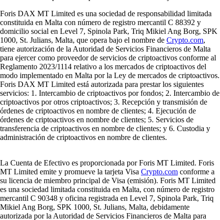
Foris DAX MT Limited es una sociedad de responsabilidad limitada
constituida en Malta con número de registro mercantil C 88392 y
domicilio social en Level 7, Spinola Park, Triq Mikiel Ang Borg, SPK
1000, St. Julians, Malta, que opera bajo el nombre de
Crypto.com
,
tiene autorización de la Autoridad de Servicios Financieros de Malta
para ejercer como proveedor de servicios de criptoactivos conforme al
Reglamento 2023/1114 relativo a los mercados de criptoactivos del
modo implementado en Malta por la Ley de mercados de criptoactivos.
Foris DAX MT Limited está autorizada para prestar los siguientes
servicios: 1. Intercambio de criptoactivos por fondos; 2. Intercambio de
criptoactivos por otros criptoactivos; 3. Recepción y transmisión de
órdenes de criptoactivos en nombre de clientes; 4. Ejecución de
órdenes de criptoactivos en nombre de clientes; 5. Servicios de
transferencia de criptoactivos en nombre de clientes; y 6. Custodia y
administración de criptoactivos en nombre de clientes.
La Cuenta de Efectivo es proporcionada por Foris MT Limited. Foris
MT Limited emite y promueve la tarjeta Visa
Crypto.com
conforme a
su licencia de miembro principal de Visa (emisión). Foris MT Limited
es una sociedad limitada constituida en Malta, con número de registro
mercantil C 90348 y oficina registrada en Level 7, Spinola Park, Triq
Mikiel Ang Borg, SPK 1000, St. Julians, Malta, debidamente
autorizada por la Autoridad de Servicios Financieros de Malta para