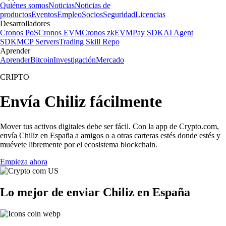
Quiénes somos
Noticias
Noticias de
productos
Eventos
Empleo
Socios
Seguridad
Licencias
Desarrolladores
Cronos PoS
Cronos EVM
Cronos zkEVM
Pay SDK
AI Agent
SDK
MCP Servers
Trading Skill Repo
Aprender
Aprender
Bitcoin
Investigación
Mercado
CRIPTO
Envía Chiliz fácilmente
Mover tus activos digitales debe ser fácil. Con la app de Crypto.com,
envía Chiliz en España a amigos o a otras carteras estés donde estés y
muévete libremente por el ecosistema blockchain.
Empieza ahora
Lo mejor de enviar Chiliz en España