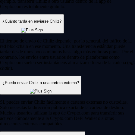
ejemplo, transferir Chiliz a otro usuario dentro de la app de
Crypto.com es totalmente gratuito.
¿Cuánto tarda en enviarse Chiliz?
El tiempo de envío de Chiliz depende, por lo general, del tráfico de la
red blockchain en ese momento. Una transferencia estándar puede
tardar desde unos pocos minutos hasta algo más en horas punta. Por el
contrario, los envíos entre usuarios dentro de plataformas como
Crypto.com suelen ser instantáneos al realizarse fuera de la cadena (
off-
chain
).
¿Puedo enviar Chiliz a una cartera externa?
Sí, puedes enviar Chiliz fácilmente a carteras externas no custodias.
Solo necesitas la dirección pública exacta de la cartera de destino.
Muchos usuarios utilizan la app de Crypto.com para transferir sus
activos cómodamente a la Crypto.com DeFi Wallet o a otras
direcciones externas compatibles.