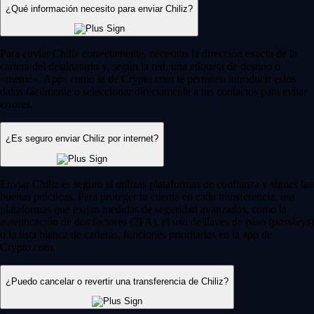
¿Qué información necesito para enviar Chiliz?
Para enviar Chiliz correctamente, necesitas la dirección exacta de la
cartera del destinatario y, según la red, una etiqueta de destino o
«memo». Apps como la de Crypto.com te permiten introducir estos
datos fácilmente o seleccionar directamente a tus contactos para evitar
errores.
¿Es seguro enviar Chiliz por internet?
Enviar Chiliz es seguro si utilizas plataformas de confianza y sigues las
buenas prácticas. Para proteger tu cuenta en cada transferencia, usa
plataformas que exijan medidas de seguridad avanzadas, como la
autenticación de dos factores (2FA), el uso de llaves de paso (
passkeys
)
o la lista blanca de carteras, funciones prioritarias en la app de
Crypto.com.
¿Puedo cancelar o revertir una transferencia de Chiliz?