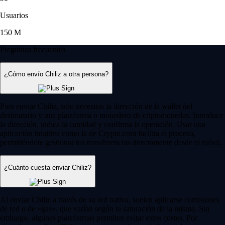
Usuarios
150 M
Preguntas frecuentes
¿Cómo envío Chiliz a otra persona?
Para enviar Chiliz, solo necesitas la dirección de la wallet del
destinatario y una plataforma o monedero de criptomonedas. Introduce
la dirección, indica la cantidad y confirma la operación. Usar una
aplicación intuitiva como la de Crypto.com facilita el proceso,
permitiéndote gestionar tus transferencias directamente desde el móvil.
¿Cuánto cuesta enviar Chiliz?
Al enviar Chiliz a través de su red nativa, suelen aplicarse comisiones
de red o de «gas», que varían según la saturación de la misma. Sin
embargo, algunas plataformas permiten evitar estos costes. Por