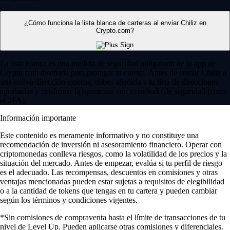
¿Cómo funciona la lista blanca de carteras al enviar Chiliz en
Crypto.com?
La lista blanca es una medida de seguridad obligatoria de la app de
Crypto.com diseñada para proteger tu cuenta. Antes de enviar Chiliz a
una nueva dirección externa, debes añadirla a tu lista de direcciones
aprobadas y confirmar la operación con tu método de seguridad (como
el 2FA).
Información importante
Este contenido es meramente informativo y no constituye una
recomendación de inversión ni asesoramiento financiero. Operar con
criptomonedas conlleva riesgos, como la volatilidad de los precios y la
situación del mercado. Antes de empezar, evalúa si tu perfil de riesgo
es el adecuado. Las recompensas, descuentos en comisiones y otras
ventajas mencionadas pueden estar sujetas a requisitos de elegibilidad
o a la cantidad de tokens que tengas en tu cartera y pueden cambiar
según los términos y condiciones vigentes.
*Sin comisiones de compraventa hasta el límite de transacciones de tu
nivel de Level Up. Pueden aplicarse otras comisiones y diferenciales.