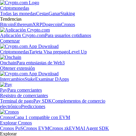
Criptomonedas
Todas las monedas
Cestas
Ganar
Staking
Tendencias
Bitcoin
Ethereum
XRP
Dogecoin
Cronos
Aplicación Crypto.com
Para usuarios cotidianos
Comenzar
Criptomonedas
Tarjeta Visa prepago
Level Up
Onchain
Para entusiastas de Web3
Obtener extensión
Intercambios
Stake
Examinar DApps
Pay
Para comerciantes
Registro de comerciantes
Terminal de pago
Pay SDK
Complementos de comercio
electrónico
Predicciones
Cronos
Capa 1 compatible con EVM
Explorar Cronos
Cronos PoS
Cronos EVM
Cronos zkEVM
AI Agent SDK
Explorar