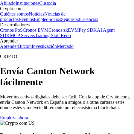
Afiliado
Instituciones
Custodia
Crypto.com
Quiénes somos
Noticias
Noticias de
productos
Eventos
Empleo
Socios
Seguridad
Licencias
Desarrolladores
Cronos PoS
Cronos EVM
Cronos zkEVM
Pay SDK
AI Agent
SDK
MCP Servers
Trading Skill Repo
Aprender
Aprender
Bitcoin
Investigación
Mercado
CRIPTO
Envía Canton Network
fácilmente
Mover tus activos digitales debe ser fácil. Con la app de Crypto.com,
envía Canton Network en España a amigos o a otras carteras estés
donde estés y muévete libremente por el ecosistema blockchain.
Empieza ahora