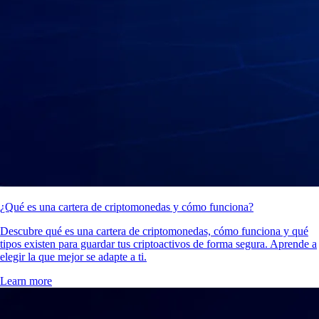
¿Qué es una cartera de criptomonedas y cómo funciona?
Descubre qué es una cartera de criptomonedas, cómo funciona y qué
tipos existen para guardar tus criptoactivos de forma segura. Aprende a
elegir la que mejor se adapte a ti.
Learn more