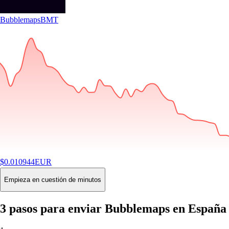
Bubblemaps
BMT
$
0.010944
EUR
-1.83
%
24H
Buy
Empieza en cuestión de minutos
3 pasos para enviar Bubblemaps en España