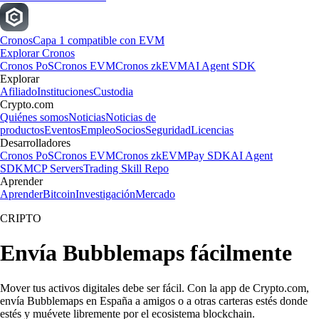
Cronos
Capa 1 compatible con EVM
Explorar Cronos
Cronos PoS
Cronos EVM
Cronos zkEVM
AI Agent SDK
Explorar
Afiliado
Instituciones
Custodia
Crypto.com
Quiénes somos
Noticias
Noticias de
productos
Eventos
Empleo
Socios
Seguridad
Licencias
Desarrolladores
Cronos PoS
Cronos EVM
Cronos zkEVM
Pay SDK
AI Agent
SDK
MCP Servers
Trading Skill Repo
Aprender
Aprender
Bitcoin
Investigación
Mercado
CRIPTO
Envía Bubblemaps fácilmente
Mover tus activos digitales debe ser fácil. Con la app de Crypto.com,
envía Bubblemaps en España a amigos o a otras carteras estés donde
estés y muévete libremente por el ecosistema blockchain.