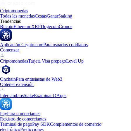
Criptomonedas
Todas las monedas
Cestas
Ganar
Staking
Tendencias
Bitcoin
Ethereum
XRP
Dogecoin
Cronos
Aplicación Crypto.com
Para usuarios cotidianos
Comenzar
Criptomonedas
Tarjeta Visa prepago
Level Up
Onchain
Para entusiastas de Web3
Obtener extensión
Intercambios
Stake
Examinar DApps
Pay
Para comerciantes
Registro de comerciantes
Terminal de pago
Pay SDK
Complementos de comercio
electrónico
Predicciones