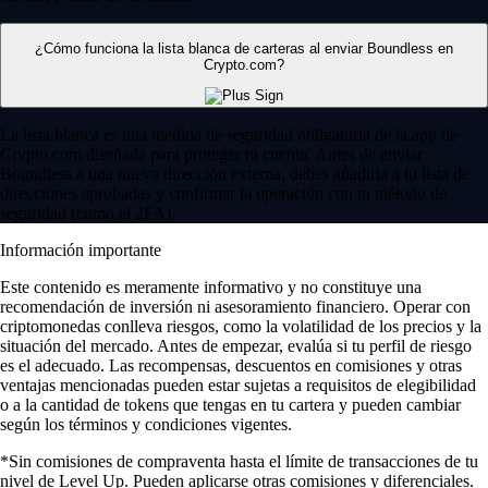
¿Cómo funciona la lista blanca de carteras al enviar Boundless en
Crypto.com?
La lista blanca es una medida de seguridad obligatoria de la app de
Crypto.com diseñada para proteger tu cuenta. Antes de enviar
Boundless a una nueva dirección externa, debes añadirla a tu lista de
direcciones aprobadas y confirmar la operación con tu método de
seguridad (como el 2FA).
Información importante
Este contenido es meramente informativo y no constituye una
recomendación de inversión ni asesoramiento financiero. Operar con
criptomonedas conlleva riesgos, como la volatilidad de los precios y la
situación del mercado. Antes de empezar, evalúa si tu perfil de riesgo
es el adecuado. Las recompensas, descuentos en comisiones y otras
ventajas mencionadas pueden estar sujetas a requisitos de elegibilidad
o a la cantidad de tokens que tengas en tu cartera y pueden cambiar
según los términos y condiciones vigentes.
*Sin comisiones de compraventa hasta el límite de transacciones de tu
nivel de Level Up. Pueden aplicarse otras comisiones y diferenciales.