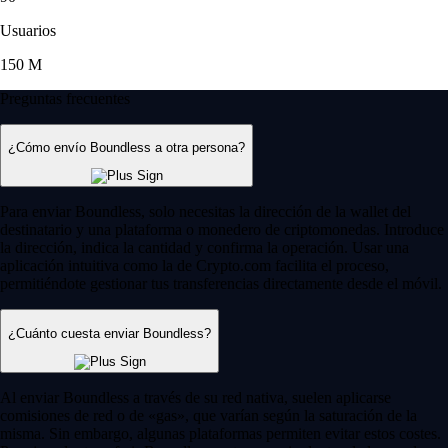
Usuarios
150 M
Preguntas frecuentes
¿Cómo envío Boundless a otra persona?
Para enviar Boundless, solo necesitas la dirección de la wallet del
destinatario y una plataforma o monedero de criptomonedas. Introduce
la dirección, indica la cantidad y confirma la operación. Usar una
aplicación intuitiva como la de Crypto.com facilita el proceso,
permitiéndote gestionar tus transferencias directamente desde el móvil.
¿Cuánto cuesta enviar Boundless?
Al enviar Boundless a través de su red nativa, suelen aplicarse
comisiones de red o de «gas», que varían según la saturación de la
misma. Sin embargo, algunas plataformas permiten evitar estos costes.