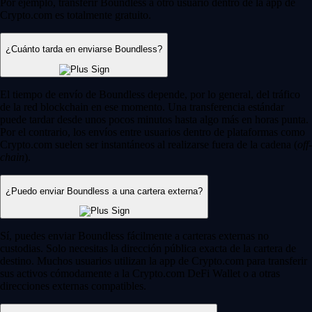
Por ejemplo, transferir Boundless a otro usuario dentro de la app de
Crypto.com es totalmente gratuito.
¿Cuánto tarda en enviarse Boundless?
El tiempo de envío de Boundless depende, por lo general, del tráfico
de la red blockchain en ese momento. Una transferencia estándar
puede tardar desde unos pocos minutos hasta algo más en horas punta.
Por el contrario, los envíos entre usuarios dentro de plataformas como
Crypto.com suelen ser instantáneos al realizarse fuera de la cadena (
off-
chain
).
¿Puedo enviar Boundless a una cartera externa?
Sí, puedes enviar Boundless fácilmente a carteras externas no
custodias. Solo necesitas la dirección pública exacta de la cartera de
destino. Muchos usuarios utilizan la app de Crypto.com para transferir
sus activos cómodamente a la Crypto.com DeFi Wallet o a otras
direcciones externas compatibles.