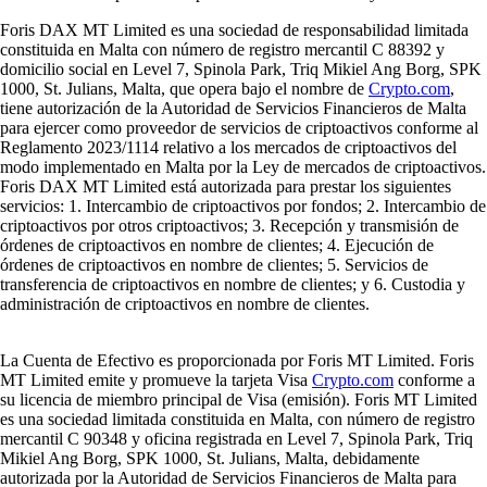
Foris DAX MT Limited es una sociedad de responsabilidad limitada
constituida en Malta con número de registro mercantil C 88392 y
domicilio social en Level 7, Spinola Park, Triq Mikiel Ang Borg, SPK
1000, St. Julians, Malta, que opera bajo el nombre de
Crypto.com
,
tiene autorización de la Autoridad de Servicios Financieros de Malta
para ejercer como proveedor de servicios de criptoactivos conforme al
Reglamento 2023/1114 relativo a los mercados de criptoactivos del
modo implementado en Malta por la Ley de mercados de criptoactivos.
Foris DAX MT Limited está autorizada para prestar los siguientes
servicios: 1. Intercambio de criptoactivos por fondos; 2. Intercambio de
criptoactivos por otros criptoactivos; 3. Recepción y transmisión de
órdenes de criptoactivos en nombre de clientes; 4. Ejecución de
órdenes de criptoactivos en nombre de clientes; 5. Servicios de
transferencia de criptoactivos en nombre de clientes; y 6. Custodia y
administración de criptoactivos en nombre de clientes.
La Cuenta de Efectivo es proporcionada por Foris MT Limited. Foris
MT Limited emite y promueve la tarjeta Visa
Crypto.com
conforme a
su licencia de miembro principal de Visa (emisión). Foris MT Limited
es una sociedad limitada constituida en Malta, con número de registro
mercantil C 90348 y oficina registrada en Level 7, Spinola Park, Triq
Mikiel Ang Borg, SPK 1000, St. Julians, Malta, debidamente
autorizada por la Autoridad de Servicios Financieros de Malta para