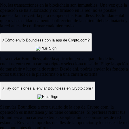
No, las transacciones en la blockchain son inmutables. Una vez que la
operación se ha autorizado y confirmado en la red, no es posible
cancelarla ni revertirla para recuperar tus Boundless. Es fundamental
que revises cuidadosamente la dirección de la cartera del destinatario y
la red antes de confirmar cualquier envío.
¿Cómo envío Boundless con la app de Crypto.com?
Para enviar Boundless, abre la aplicación, ve al apartado de tus
cuentas, entra en tu cartera cripto y selecciona tu saldo. Elige la opción
de transferir y luego la de retirar. Desde ahí, podrás enviar los fondos a
otros usuarios de la plataforma o a una cartera externa.
¿Hay comisiones al enviar Boundless en Crypto.com?
Si envías Boundless a otro usuario de la app de Crypto.com, la
operación es instantánea y no tiene comisiones. Si prefieres retirar tus
Boundless a una cartera externa, se aplicarán las comisiones de red
estándar. Revisa siempre los detalles de la operación y los costes de red
en la app antes de confirmar.