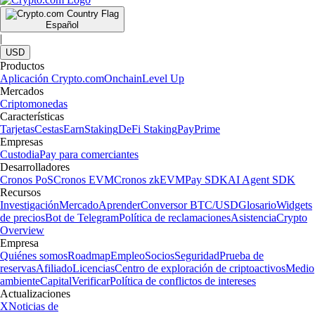
Español
|
USD
Productos
Aplicación Crypto.com
Onchain
Level Up
Mercados
Criptomonedas
Características
Tarjetas
Cestas
Earn
Staking
DeFi Staking
Pay
Prime
Empresas
Custodia
Pay para comerciantes
Desarrolladores
Cronos PoS
Cronos EVM
Cronos zkEVM
Pay SDK
AI Agent SDK
Recursos
Investigación
Mercado
Aprender
Conversor BTC/USD
Glosario
Widgets
de precios
Bot de Telegram
Política de reclamaciones
Asistencia
Crypto
Overview
Empresa
Quiénes somos
Roadmap
Empleo
Socios
Seguridad
Prueba de
reservas
Afiliado
Licencias
Centro de exploración de criptoactivos
Medio
ambiente
Capital
Verificar
Política de conflictos de intereses
Actualizaciones
X
Noticias de