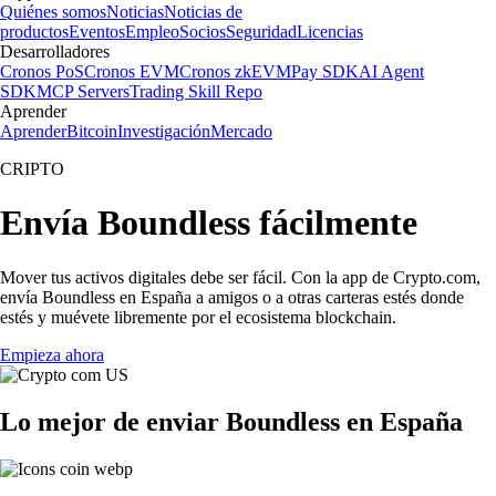
Quiénes somos
Noticias
Noticias de
productos
Eventos
Empleo
Socios
Seguridad
Licencias
Desarrolladores
Cronos PoS
Cronos EVM
Cronos zkEVM
Pay SDK
AI Agent
SDK
MCP Servers
Trading Skill Repo
Aprender
Aprender
Bitcoin
Investigación
Mercado
CRIPTO
Envía Boundless fácilmente
Mover tus activos digitales debe ser fácil. Con la app de Crypto.com,
envía Boundless en España a amigos o a otras carteras estés donde
estés y muévete libremente por el ecosistema blockchain.
Empieza ahora
Lo mejor de enviar Boundless en España