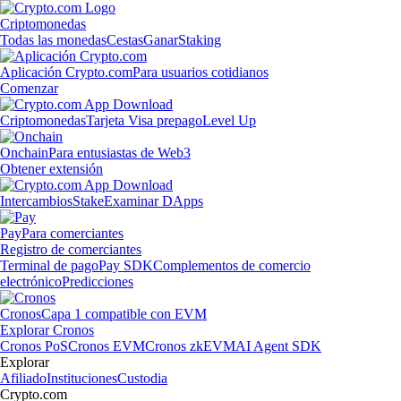
Criptomonedas
Todas las monedas
Cestas
Ganar
Staking
Aplicación Crypto.com
Para usuarios cotidianos
Comenzar
Criptomonedas
Tarjeta Visa prepago
Level Up
Onchain
Para entusiastas de Web3
Obtener extensión
Intercambios
Stake
Examinar DApps
Pay
Para comerciantes
Registro de comerciantes
Terminal de pago
Pay SDK
Complementos de comercio
electrónico
Predicciones
Cronos
Capa 1 compatible con EVM
Explorar Cronos
Cronos PoS
Cronos EVM
Cronos zkEVM
AI Agent SDK
Explorar
Afiliado
Instituciones
Custodia
Crypto.com