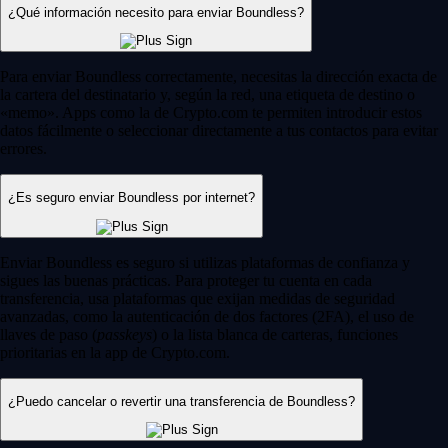
¿Qué información necesito para enviar Boundless?
Para enviar Boundless correctamente, necesitas la dirección exacta de
la cartera del destinatario y, según la red, una etiqueta de destino o
«memo». Apps como la de Crypto.com te permiten introducir estos
datos fácilmente o seleccionar directamente a tus contactos para evitar
errores.
¿Es seguro enviar Boundless por internet?
Enviar Boundless es seguro si utilizas plataformas de confianza y
sigues las buenas prácticas. Para proteger tu cuenta en cada
transferencia, usa plataformas que exijan medidas de seguridad
avanzadas, como la autenticación de dos factores (2FA), el uso de
llaves de paso (
passkeys
) o la lista blanca de carteras, funciones
prioritarias en la app de Crypto.com.
¿Puedo cancelar o revertir una transferencia de Boundless?