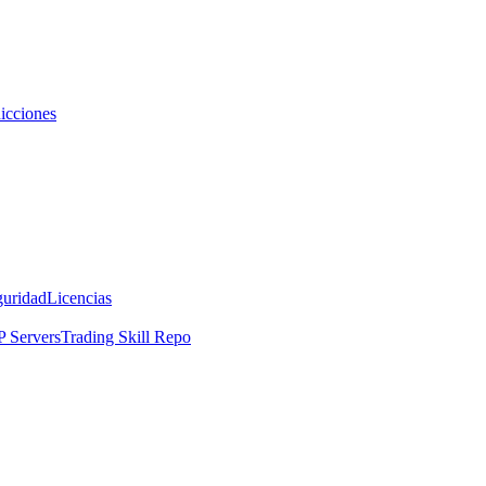
icciones
guridad
Licencias
 Servers
Trading Skill Repo