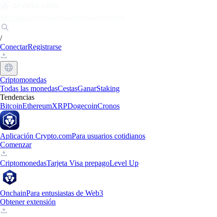
Mercados
Particulares
Empresas
Descubrir
/
Conectar
Registrarse
Criptomonedas
Todas las monedas
Cestas
Ganar
Staking
Tendencias
Bitcoin
Ethereum
XRP
Dogecoin
Cronos
Aplicación Crypto.com
Para usuarios cotidianos
Comenzar
Criptomonedas
Tarjeta Visa prepago
Level Up
Onchain
Para entusiastas de Web3
Obtener extensión