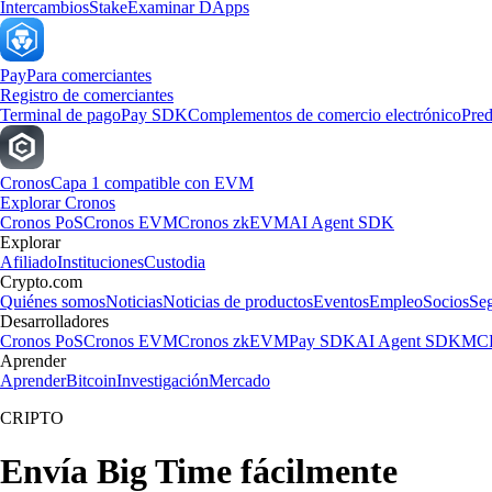
Intercambios
Stake
Examinar DApps
Pay
Para comerciantes
Registro de comerciantes
Terminal de pago
Pay SDK
Complementos de comercio electrónico
Pred
Cronos
Capa 1 compatible con EVM
Explorar Cronos
Cronos PoS
Cronos EVM
Cronos zkEVM
AI Agent SDK
Explorar
Afiliado
Instituciones
Custodia
Crypto.com
Quiénes somos
Noticias
Noticias de productos
Eventos
Empleo
Socios
Se
Desarrolladores
Cronos PoS
Cronos EVM
Cronos zkEVM
Pay SDK
AI Agent SDK
MCP
Aprender
Aprender
Bitcoin
Investigación
Mercado
CRIPTO
Envía Big Time fácilmente