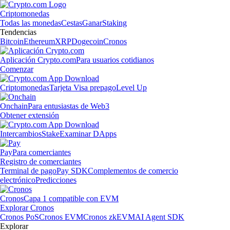
Criptomonedas
Todas las monedas
Cestas
Ganar
Staking
Tendencias
Bitcoin
Ethereum
XRP
Dogecoin
Cronos
Aplicación Crypto.com
Para usuarios cotidianos
Comenzar
Criptomonedas
Tarjeta Visa prepago
Level Up
Onchain
Para entusiastas de Web3
Obtener extensión
Intercambios
Stake
Examinar DApps
Pay
Para comerciantes
Registro de comerciantes
Terminal de pago
Pay SDK
Complementos de comercio
electrónico
Predicciones
Cronos
Capa 1 compatible con EVM
Explorar Cronos
Cronos PoS
Cronos EVM
Cronos zkEVM
AI Agent SDK
Explorar