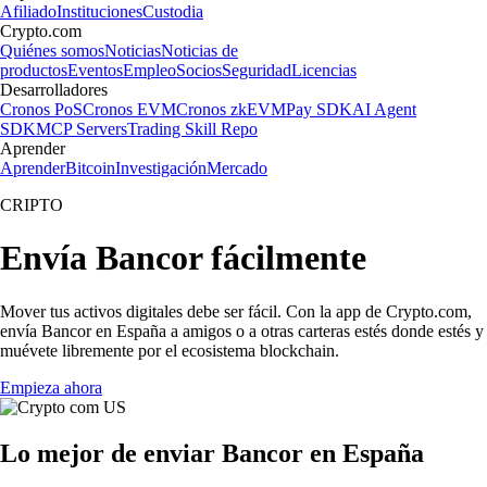
Afiliado
Instituciones
Custodia
Crypto.com
Quiénes somos
Noticias
Noticias de
productos
Eventos
Empleo
Socios
Seguridad
Licencias
Desarrolladores
Cronos PoS
Cronos EVM
Cronos zkEVM
Pay SDK
AI Agent
SDK
MCP Servers
Trading Skill Repo
Aprender
Aprender
Bitcoin
Investigación
Mercado
CRIPTO
Envía Bancor fácilmente
Mover tus activos digitales debe ser fácil. Con la app de Crypto.com,
envía Bancor en España a amigos o a otras carteras estés donde estés y
muévete libremente por el ecosistema blockchain.
Empieza ahora
Lo mejor de enviar Bancor en España