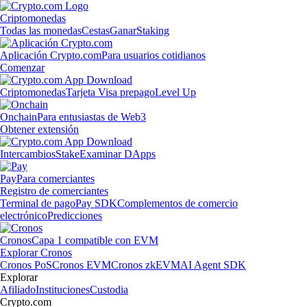
Criptomonedas
Todas las monedas
Cestas
Ganar
Staking
Aplicación Crypto.com
Para usuarios cotidianos
Comenzar
Criptomonedas
Tarjeta Visa prepago
Level Up
Onchain
Para entusiastas de Web3
Obtener extensión
Intercambios
Stake
Examinar DApps
Pay
Para comerciantes
Registro de comerciantes
Terminal de pago
Pay SDK
Complementos de comercio
electrónico
Predicciones
Cronos
Capa 1 compatible con EVM
Explorar Cronos
Cronos PoS
Cronos EVM
Cronos zkEVM
AI Agent SDK
Explorar
Afiliado
Instituciones
Custodia
Crypto.com