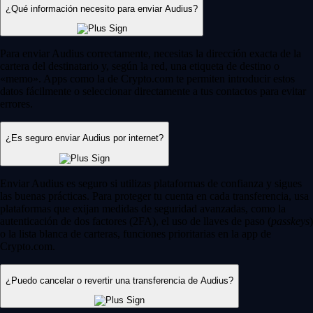
¿Qué información necesito para enviar Audius?
Para enviar Audius correctamente, necesitas la dirección exacta de la
cartera del destinatario y, según la red, una etiqueta de destino o
«memo». Apps como la de Crypto.com te permiten introducir estos
datos fácilmente o seleccionar directamente a tus contactos para evitar
errores.
¿Es seguro enviar Audius por internet?
Enviar Audius es seguro si utilizas plataformas de confianza y sigues
las buenas prácticas. Para proteger tu cuenta en cada transferencia, usa
plataformas que exijan medidas de seguridad avanzadas, como la
autenticación de dos factores (2FA), el uso de llaves de paso (
passkeys
)
o la lista blanca de carteras, funciones prioritarias en la app de
Crypto.com.
¿Puedo cancelar o revertir una transferencia de Audius?