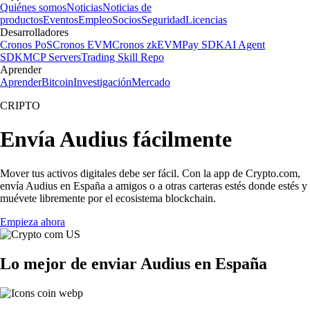
Quiénes somos
Noticias
Noticias de
productos
Eventos
Empleo
Socios
Seguridad
Licencias
Desarrolladores
Cronos PoS
Cronos EVM
Cronos zkEVM
Pay SDK
AI Agent
SDK
MCP Servers
Trading Skill Repo
Aprender
Aprender
Bitcoin
Investigación
Mercado
CRIPTO
Envía Audius fácilmente
Mover tus activos digitales debe ser fácil. Con la app de Crypto.com,
envía Audius en España a amigos o a otras carteras estés donde estés y
muévete libremente por el ecosistema blockchain.
Empieza ahora
Lo mejor de enviar Audius en España