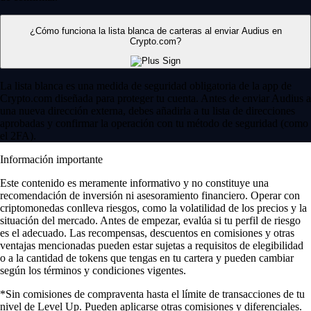
¿Cómo funciona la lista blanca de carteras al enviar Audius en
Crypto.com?
La lista blanca es una medida de seguridad obligatoria de la app de
Crypto.com diseñada para proteger tu cuenta. Antes de enviar Audius a
una nueva dirección externa, debes añadirla a tu lista de direcciones
aprobadas y confirmar la operación con tu método de seguridad (como
el 2FA).
Información importante
Este contenido es meramente informativo y no constituye una
recomendación de inversión ni asesoramiento financiero. Operar con
criptomonedas conlleva riesgos, como la volatilidad de los precios y la
situación del mercado. Antes de empezar, evalúa si tu perfil de riesgo
es el adecuado. Las recompensas, descuentos en comisiones y otras
ventajas mencionadas pueden estar sujetas a requisitos de elegibilidad
o a la cantidad de tokens que tengas en tu cartera y pueden cambiar
según los términos y condiciones vigentes.
*Sin comisiones de compraventa hasta el límite de transacciones de tu
nivel de Level Up. Pueden aplicarse otras comisiones y diferenciales.