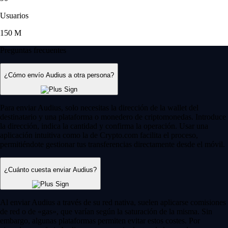
Usuarios
150 M
Preguntas frecuentes
¿Cómo envío Audius a otra persona?
Para enviar Audius, solo necesitas la dirección de la wallet del
destinatario y una plataforma o monedero de criptomonedas. Introduce
la dirección, indica la cantidad y confirma la operación. Usar una
aplicación intuitiva como la de Crypto.com facilita el proceso,
permitiéndote gestionar tus transferencias directamente desde el móvil.
¿Cuánto cuesta enviar Audius?
Al enviar Audius a través de su red nativa, suelen aplicarse comisiones
de red o de «gas», que varían según la saturación de la misma. Sin
embargo, algunas plataformas permiten evitar estos costes. Por