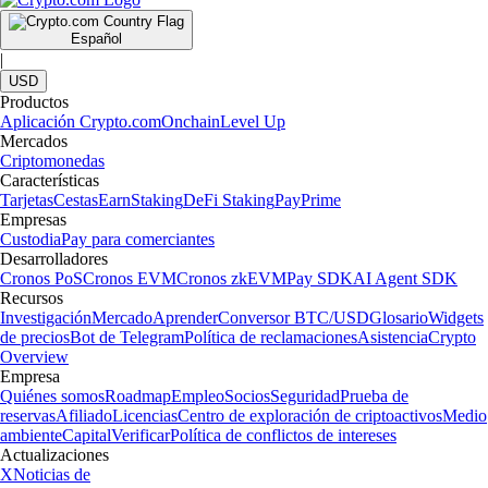
Español
|
USD
Productos
Aplicación Crypto.com
Onchain
Level Up
Mercados
Criptomonedas
Características
Tarjetas
Cestas
Earn
Staking
DeFi Staking
Pay
Prime
Empresas
Custodia
Pay para comerciantes
Desarrolladores
Cronos PoS
Cronos EVM
Cronos zkEVM
Pay SDK
AI Agent SDK
Recursos
Investigación
Mercado
Aprender
Conversor BTC/USD
Glosario
Widgets
de precios
Bot de Telegram
Política de reclamaciones
Asistencia
Crypto
Overview
Empresa
Quiénes somos
Roadmap
Empleo
Socios
Seguridad
Prueba de
reservas
Afiliado
Licencias
Centro de exploración de criptoactivos
Medio
ambiente
Capital
Verificar
Política de conflictos de intereses
Actualizaciones
X
Noticias de