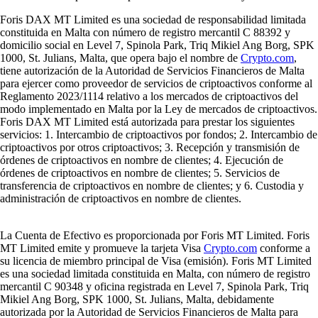
Foris DAX MT Limited es una sociedad de responsabilidad limitada
constituida en Malta con número de registro mercantil C 88392 y
domicilio social en Level 7, Spinola Park, Triq Mikiel Ang Borg, SPK
1000, St. Julians, Malta, que opera bajo el nombre de
Crypto.com
,
tiene autorización de la Autoridad de Servicios Financieros de Malta
para ejercer como proveedor de servicios de criptoactivos conforme al
Reglamento 2023/1114 relativo a los mercados de criptoactivos del
modo implementado en Malta por la Ley de mercados de criptoactivos.
Foris DAX MT Limited está autorizada para prestar los siguientes
servicios: 1. Intercambio de criptoactivos por fondos; 2. Intercambio de
criptoactivos por otros criptoactivos; 3. Recepción y transmisión de
órdenes de criptoactivos en nombre de clientes; 4. Ejecución de
órdenes de criptoactivos en nombre de clientes; 5. Servicios de
transferencia de criptoactivos en nombre de clientes; y 6. Custodia y
administración de criptoactivos en nombre de clientes.
La Cuenta de Efectivo es proporcionada por Foris MT Limited. Foris
MT Limited emite y promueve la tarjeta Visa
Crypto.com
conforme a
su licencia de miembro principal de Visa (emisión). Foris MT Limited
es una sociedad limitada constituida en Malta, con número de registro
mercantil C 90348 y oficina registrada en Level 7, Spinola Park, Triq
Mikiel Ang Borg, SPK 1000, St. Julians, Malta, debidamente
autorizada por la Autoridad de Servicios Financieros de Malta para