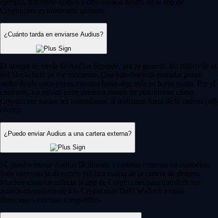
ejemplo, transferir Audius a otro usuario dentro de la app de
Crypto.com es totalmente gratuito.
¿Cuánto tarda en enviarse Audius?
El tiempo de envío de Audius depende, por lo general, del tráfico de la
red blockchain en ese momento. Una transferencia estándar puede
tardar desde unos pocos minutos hasta algo más en horas punta. Por el
contrario, los envíos entre usuarios dentro de plataformas como
Crypto.com suelen ser instantáneos al realizarse fuera de la cadena (
off-
chain
).
¿Puedo enviar Audius a una cartera externa?
Sí, puedes enviar Audius fácilmente a carteras externas no custodias.
Solo necesitas la dirección pública exacta de la cartera de destino.
Muchos usuarios utilizan la app de Crypto.com para transferir sus
activos cómodamente a la Crypto.com DeFi Wallet o a otras
direcciones externas compatibles.