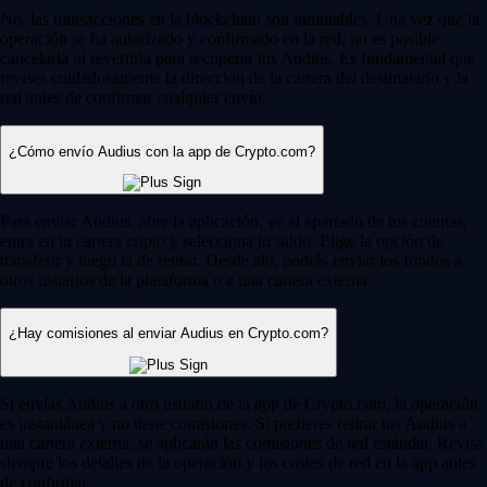
No, las transacciones en la blockchain son inmutables. Una vez que la
operación se ha autorizado y confirmado en la red, no es posible
cancelarla ni revertirla para recuperar tus Audius. Es fundamental que
revises cuidadosamente la dirección de la cartera del destinatario y la
red antes de confirmar cualquier envío.
¿Cómo envío Audius con la app de Crypto.com?
Para enviar Audius, abre la aplicación, ve al apartado de tus cuentas,
entra en tu cartera cripto y selecciona tu saldo. Elige la opción de
transferir y luego la de retirar. Desde ahí, podrás enviar los fondos a
otros usuarios de la plataforma o a una cartera externa.
¿Hay comisiones al enviar Audius en Crypto.com?
Si envías Audius a otro usuario de la app de Crypto.com, la operación
es instantánea y no tiene comisiones. Si prefieres retirar tus Audius a
una cartera externa, se aplicarán las comisiones de red estándar. Revisa
siempre los detalles de la operación y los costes de red en la app antes
de confirmar.